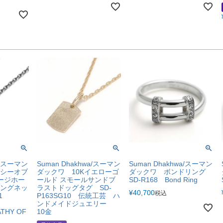
a/スーマン
Suman Dhakhwa/スーマン
Suman Dhakhwa/スーマン
シーオブ
ダックワ 10Kイエローゴ
ダックワ ボンドリング
ラージホー
ールド スモールサンドブ
SD-R168 Bond Ring
ングネッ
ラストドッグタグ SD-
¥
40,700
税込
01
P163SG10 伝統工芸 ハ
ンドメイドジュエリー
ATHY OF
10金