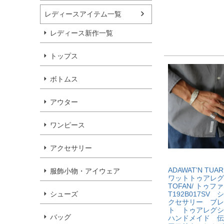
レディースアイテム一覧
レディース新作一覧
トップス
ボトムス
アウター
ワンピース
アクセサリー
ADAWAT'N TUA
服飾小物・アイウェア
ワットトゥアレ
TOFAN/ トゥ
シューズ
T192B017SV
クセサリー ブレ
ト トゥアレグ
バッグ
ハンドメイド 