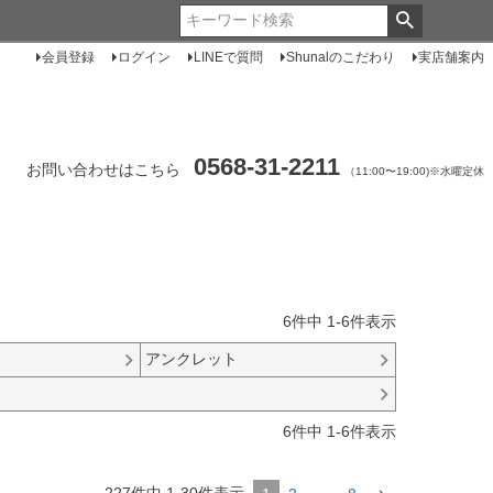
会員登録
ログイン
LINEで質問
Shunalのこだわり
実店舗案内
0568-31-2211
お問い合わせはこちら
（11:00〜19:00)※水曜定休
6
件中
1
-
6
件表示
アンクレット
6
件中
1
-
6
件表示