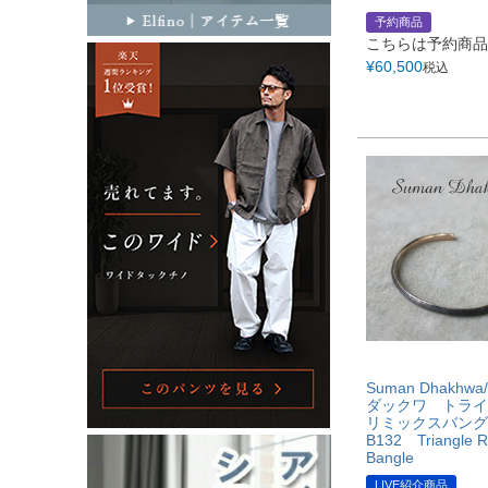
予約商品
こちらは予約商品
¥
60,500
税込
Suman Dhakhw
ダックワ トライ
リミックスバング
B132 Triangle 
Bangle
LIVE紹介商品