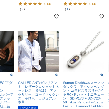
5.00
5.00
（
2
）
（
1
）
REG/アダ
GALLERIANT/ガレリアン
Suman Dhakhwa/スーマン
グ
ト レザークロシェットネ
ダックワ アクシスペンダ
ファン
ックレス GA112 アク
ント w/ラピスラズリ+ダイ
 シルバーア
セサリー コードネックレ
ヤモンドカットミニチェー
スレッ
ス 革ひも カジュアル
ン SD-P173 + SD-C23-
シルバー
本革
50 Axis Pendant w/Lapis
伝統工芸
Lazuli + Diamond Cut Mini
LIVE紹介商品