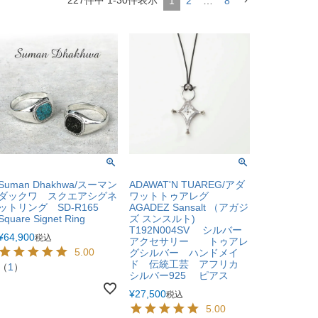
227
件中
1
-
30
件表示
1
2
…
8
Suman Dhakhwa/スーマン
ADAWAT'N TUAREG/アダ
ダックワ スクエアシグネ
ワットトゥアレグ
ットリング SD-R165
AGADEZ Sansalt （アガジ
Square Signet Ring
ズ スンスルト)
T192N004SV シルバー
¥
64,900
税込
アクセサリー トゥアレ
5.00
グシルバー ハンドメイ
ド 伝統工芸 アフリカ
（
1
）
シルバー925 ピアス
¥
27,500
税込
5.00