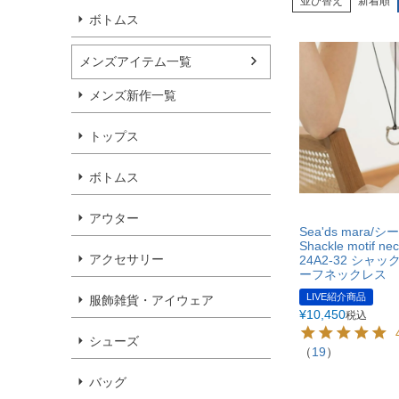
並び替え
新着順
ボトムス
メンズアイテム一覧
メンズ新作一覧
トップス
ボトムス
アウター
Sea'ds mara/
Shackle motif ne
アクセサリー
24A2-32 シャ
ーフネックレス
LIVE紹介商品
服飾雑貨・アイウェア
¥
10,450
税込
シューズ
（
19
）
バッグ