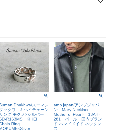
Suman Dhakhwa/スーマン
amp japan/アンプジャパ
ダックワ キヘイチェーン
ン Mary Necklace -
リング モクメ×シルバー
Mother of Pearl- 13AH-
SD-R163MS KIHEI
281 パール 国内ブラン
Chain Ring
ド ハンドメイド ネックレ
MOKUME×Silver
ス