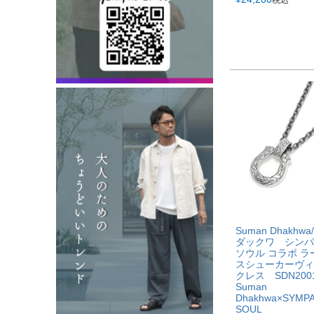
税込
Suman Dhakhw
ダックワ シンパ
ソウル コラボ 
スシューカーヴィ
クレス SDN20
Suman
Dhakhwa×SYMP
SOUL