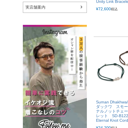
Unity Link Bracele
実店舗案内
¥
72,600
税込
Suman Dhakhw
ダックワ スモー
ナルノットチェー
レット SD-B1
Eternal Knot Cord
¥
24,200