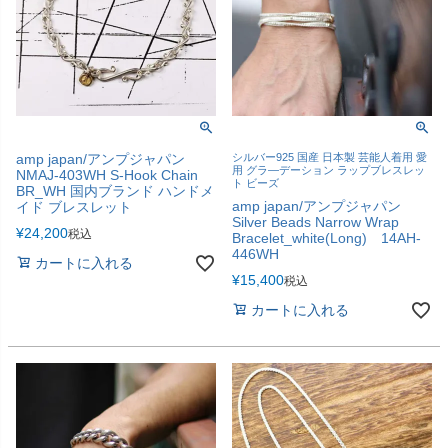
amp japan/アンプジャパン
シルバー925 国産 日本製 芸能人着用 愛
用 グラ―デーション ラップブレスレッ
NMAJ-403WH S-Hook Chain
ト ビーズ
BR_WH 国内ブランド ハンドメ
amp japan/アンプジャパン
イド ブレスレット
Silver Beads Narrow Wrap
¥
24,200
税込
Bracelet_white(Long) 14AH-
446WH
カートに入れる
¥
15,400
税込
カートに入れる