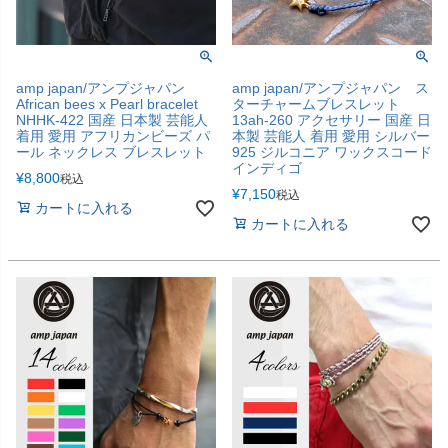
amp japan/アンプジャパン
amp japan/アンプジャパン ス
African bees x Pearl bracelet
ターチャームブレスレット
NHHK-422 国産 日本製 芸能人
13ah-260 アクセサリー 国産 日
着用 愛用 アフリカンビーズ パ
本製 芸能人 着用 愛用 シルバー
ール ネックレス ブレスレット
925 ジルコニア ワックスコード
インディゴ
¥
8,800
税込
¥
7,150
税込
カートに入れる
カートに入れる