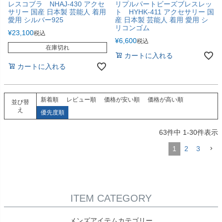
レスコブラ NHAJ-430 アクセ
リプルパートビーズブレスレッ
サリー 国産 日本製 芸能人 着用
ト HYHK-411 アクセサリー 国
愛用 シルバー925
産 日本製 芸能人 着用 愛用 シ
リコンゴム
¥
23,100
税込
¥
6,600
税込
在庫切れ
カートに入れる
カートに入れる
新着順
レビュー順
価格が安い順
価格が高い順
並び替
え
優先度順
63
件中
1
-
30
件表示
1
2
3
ITEM CATEGORY
メンズアイテムカテゴリー