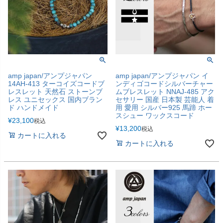
amp japan/アンプジャパン
amp japan/アンプジャパン イ
14AH-413 ターコイズコードブ
ンディゴコードシルバーチャー
レスレット 天然石 ストーンブ
ムブレスレット NNAJ-485 アク
レス ユニセックス 国内ブラン
セサリー 国産 日本製 芸能人 着
ド ハンドメイド
用 愛用 シルバー925 馬蹄 ホー
スシュー ワックスコード
¥
23,100
税込
¥
13,200
税込
カートに入れる
カートに入れる