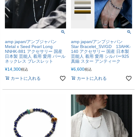
amp japan/アンプジャパン
amp japan/アンプジャパン
Metal x Seed Pearl Long
Star Bracelet_SV/GD 13AHK-
NNHK-881 アクセサリー 国産
140 アクセサリー 国産 日本製
日本製 芸能人 着用 愛用 パール
芸能人 着用 愛用 シルバー925
ネックレス ブレスレット
真鍮 スター アンティーク
¥
14,300
¥
6,600
税込
税込
カートに入れる
カートに入れる