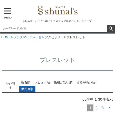
MENU
Shunal レディース/メンズカジュアルのセレクトショップ
HOME
メンズアイテム一覧
アクセサリー
ブレスレット
ブレスレット
新着順
レビュー順
価格が安い順
価格が高い順
並び替
え
優先度順
63
件中
1
-
30
件表示
1
2
3