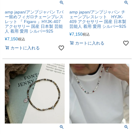
amp japan/アンプジャパン Tバ
amp japan/アンプジャパン チ
ー留めフィガロチェーンブレス
ェーンブレスレット HYJK-
レット 『 Figaro 』HYJK-407
409 アクセサリー 国産 日本製
アクセサリー 国産 日本製 芸能
芸能人 着用 愛用 シルバー925
人 着用 愛用 シルバー925
¥
7,150
税込
¥
7,150
税込
カートに入れる
カートに入れる