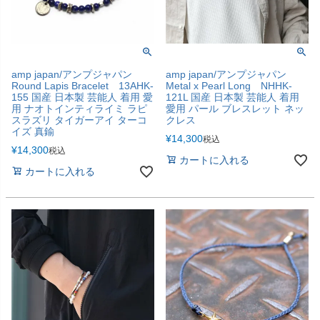
amp japan/アンプジャパン
amp japan/アンプジャパン
Round Lapis Bracelet 13AHK-
Metal x Pearl Long NHHK-
155 国産 日本製 芸能人 着用 愛
121L 国産 日本製 芸能人 着用
用 ナオトインティライミ ラピ
愛用 パール ブレスレット ネッ
スラズリ タイガーアイ ターコ
クレス
イズ 真鍮
¥
14,300
税込
¥
14,300
税込
カートに入れる
カートに入れる