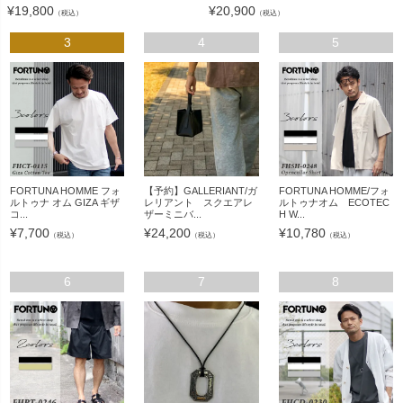
¥
19,800
¥
20,900
（税込）
（税込）
3
4
5
FORTUNA HOMME フォ
【予約】GALLERIANT/ガ
FORTUNA HOMME/フォ
ルトゥナ オム GIZA ギザ
レリアント スクエアレ
ルトゥナオム ECOTEC
コ...
ザーミニバ...
H W...
¥
7,700
¥
24,200
¥
10,780
（税込）
（税込）
（税込）
6
7
8