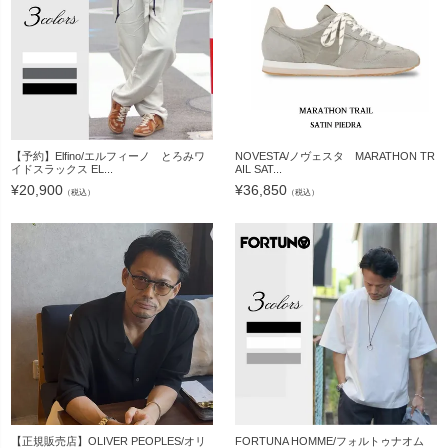
【予約】Elfino/エルフィーノ とろみワ
NOVESTA/ノヴェスタ MARATHON TR
イドスラックス EL...
AIL SAT...
¥
20,900
¥
36,850
（税込）
（税込）
【正規販売店】OLIVER PEOPLES/オリ
FORTUNA HOMME/フォルトゥナオム