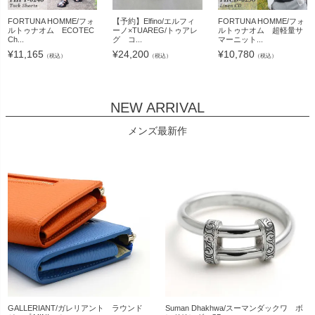
FORTUNA HOMME/フォ
【予約】Elfino/エルフィ
FORTUNA HOMME/フォ
ルトゥナオム ECOTEC
ーノ×TUAREG/トゥアレ
ルトゥナオム 超軽量サ
Ch...
グ コ...
マーニット...
¥
11,165
¥
24,200
¥
10,780
（税込）
（税込）
（税込）
NEW ARRIVAL
メンズ最新作
GALLERIANT/ガレリアント ラウンド
Suman Dhakhwa/スーマンダックワ ボ