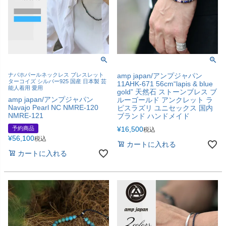
ナバホパールネックレス ブレスレット
amp japan/アンプジャパン
ターコイズ シルバー925 国産 日本製 芸
11AHK-671 56cm“lapis & blue
能人着用 愛用
gold” 天然石 ストーンブレス ブ
amp japan/アンプジャパン
ルーゴールド アンクレット ラ
Navajo Pearl NC NMRE-120
ピスラズリ ユニセックス 国内
NMRE-121
ブランド ハンドメイド
予約商品
¥
16,500
税込
¥
56,100
税込
カートに入れる
カートに入れる