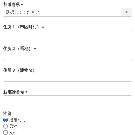
須
都道府県
)
(
必
須
住所１（市区町村）
)
(
必
須
住所２（番地）
)
(
必
須
住所３（建物名）
)
お電話番号
(
必
須
性別
)
指定なし
男性
女性