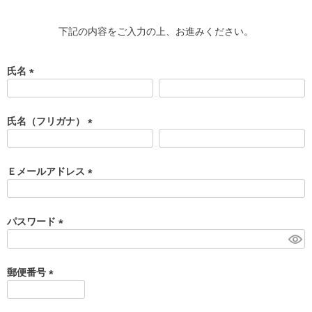
下記の内容をご入力の上、お進みください。
氏名
(
必
須
氏名（フリガナ）
)
(
必
須
Ｅメールアドレス
)
(
必
須
パスワード
)
(
必
須
郵便番号
)
(
必