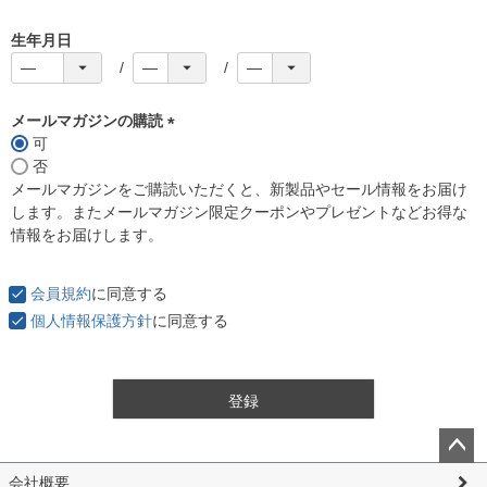
生年月日
メールマガジンの購読
可
(
否
必
メールマガジンをご購読いただくと、新製品やセール情報をお届け
須
します。またメールマガジン限定クーポンやプレゼントなどお得な
)
情報をお届けします。
会員規約
に同意する
個人情報保護方針
に同意する
登録
ペー
会社概要