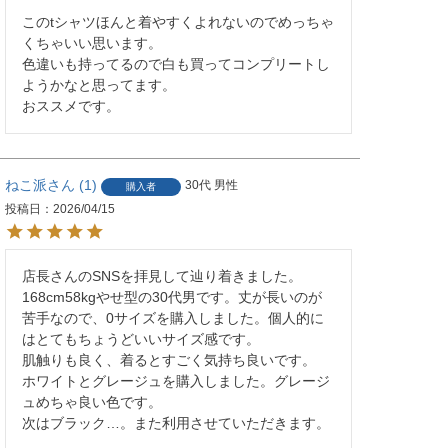
このtシャツほんと着やすくよれないのでめっちゃ
くちゃいい思います。

色違いも持ってるので白も買ってコンプリートし
ようかなと思ってます。

おススメです。
ねこ派
1
30代
男性
購入者
投稿日
2026/04/15
店長さんのSNSを拝見して辿り着きました。

168cm58kgやせ型の30代男です。丈が長いのが
苦手なので、0サイズを購入しました。個人的に
はとてもちょうどいいサイズ感です。

肌触りも良く、着るとすごく気持ち良いです。

ホワイトとグレージュを購入しました。グレージ
ュめちゃ良い色です。

次はブラック…。また利用させていただきます。