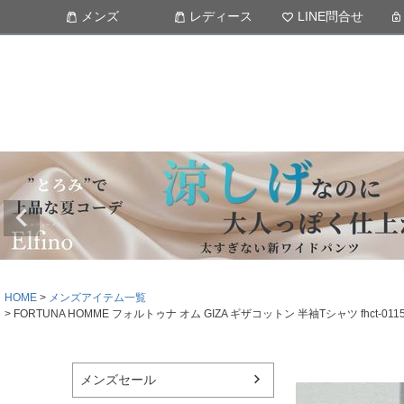
メンズ
レディース
LINE問合せ
HOME
メンズアイテム一覧
FORTUNA HOMME フォルトゥナ オム GIZA ギザコットン 半袖Tシャツ f
メンズセール