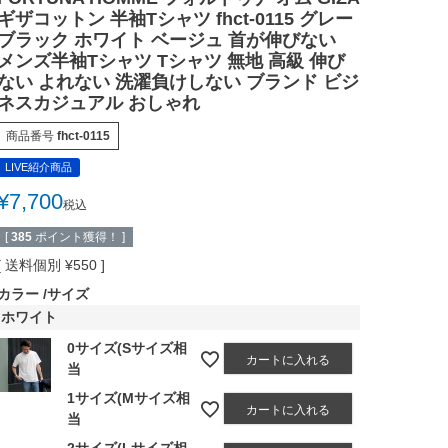
ギザコットン 半袖Tシャツ fhct-0115 グレー
ブラック ホワイト ベージュ 首が伸びない
メンズ半袖Tシャツ Tシャツ 無地 高級 伸び
ない よれない 洗濯負けしない ブランド ビジ
ネスカジュアル おしゃれ
商品番号
fhct-0115
LIVE紹介商品
¥
7,700
税込
[
385
ポイント獲得！ ]
送料個別
¥
550
カラー
サイズ
ホワイト
0サイズ(Sサイズ相
カートに入れる
当
1サイズ(Mサイズ相
カートに入れる
当
2サイズ(Lサイズ相