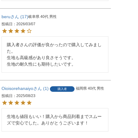
beru
17
岐阜県
40代
男性
投稿日
2026/03/07
購入者さんの評価が良かったので購入してみまし
た。

生地も高級感があり良さそうです。

生地の耐久性にも期待したいです。
Oioisorehanaiyo
1
福岡県
40代
男性
購入者
投稿日
2025/08/23
生地も値段もいい！購入から商品到着までスムー
ズで安心でした。ありがとうございます！