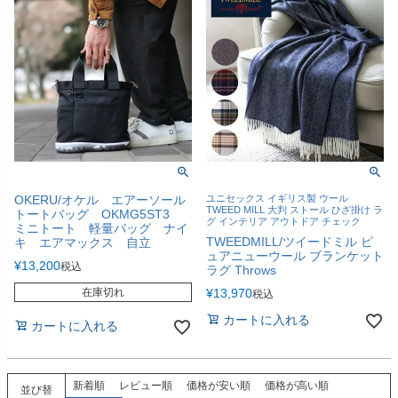
OKERU/オケル エアーソール
ユニセックス イギリス製 ウール
TWEED MILL 大判 ストール ひざ掛け ラ
トートバッグ OKMG5ST3
グ インテリア アウトドア チェック
ミニトート 軽量バッグ ナイ
TWEEDMILL/ツイードミル ピ
キ エアマックス 自立
ュアニューウール ブランケット
¥
13,200
税込
ラグ Throws
在庫切れ
¥
13,970
税込
カートに入れる
カートに入れる
新着順
レビュー順
価格が安い順
価格が高い順
並び替