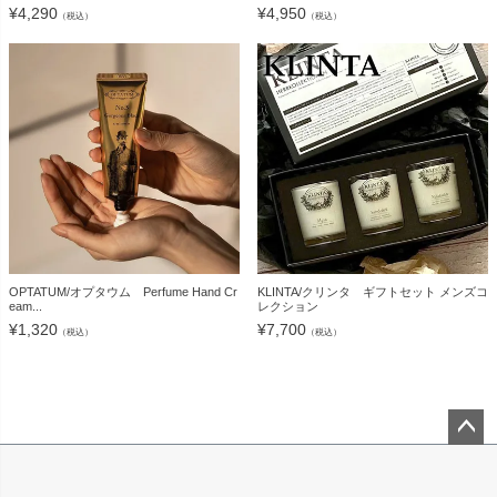
¥
4,290
¥
4,950
（税込）
（税込）
OPTATUM/オプタウム Perfume Hand Cr
KLINTA/クリンタ ギフトセット メンズコ
eam...
レクション
¥
1,320
¥
7,700
（税込）
（税込）
ペー
ジト