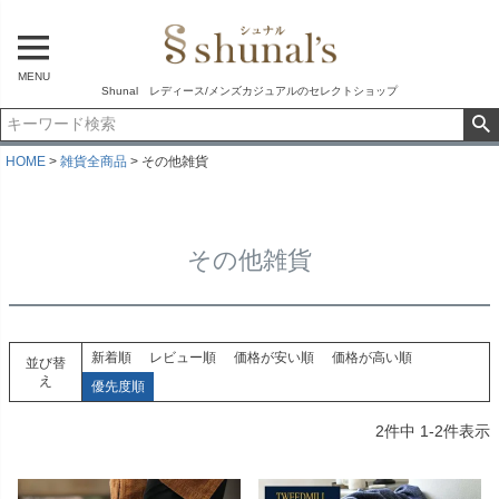
MENU
Shunal レディース/メンズカジュアルのセレクトショップ
HOME
雑貨全商品
その他雑貨
その他雑貨
新着順
レビュー順
価格が安い順
価格が高い順
並び替
え
優先度順
2
件中
1
-
2
件表示