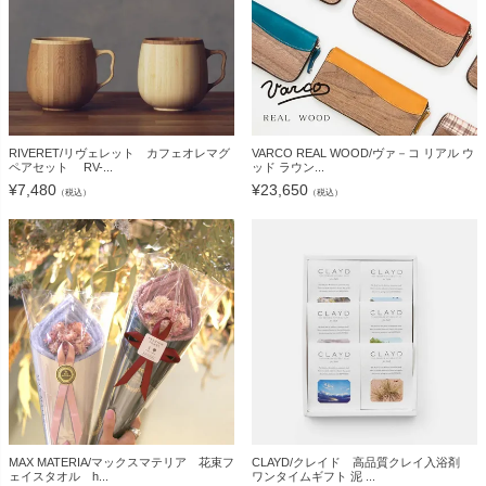
RIVERET/リヴェレット カフェオレマグ
VARCO REAL WOOD/ヴァ－コ リアル ウ
ペアセット RV-...
ッド ラウン...
¥
7,480
¥
23,650
（税込）
（税込）
MAX MATERIA/マックスマテリア 花束フ
CLAYD/クレイド 高品質クレイ入浴剤
ェイスタオル h...
ワンタイムギフト 泥 ...