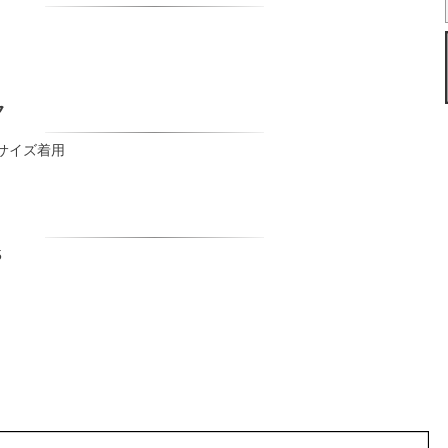
ク
号サイズ着用
5