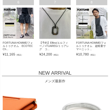
6
7
8
FORTUNA HOMME/フォ
【予約】Elfino/エルフィ
FORTUNA HOMME/フォ
ルトゥナオム ECOTEC
ーノ×TUAREG/トゥアレ
ルトゥナオム 超軽量サ
Ch...
グ コ...
マーニット...
¥
11,165
¥
24,200
¥
10,780
（税込）
（税込）
（税込）
NEW ARRIVAL
メンズ最新作