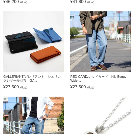
¥
46,200
¥
41,800
（税込）
（税込）
GALLERIANT/ガレリアント シュリン
RED CARD/レッドカード Kilo Buggy
クレザー長財布 GA...
Wide ...
¥
27,500
¥
27,500
（税込）
（税込）