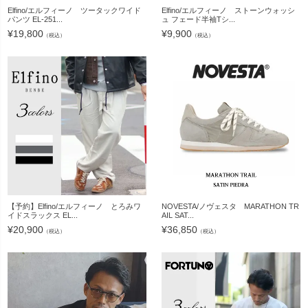
Elfino/エルフィーノ ツータックワイド
Elfino/エルフィーノ ストーンウォッシ
パンツ EL-251...
ュ フェード半袖Tシ...
¥
19,800
¥
9,900
（税込）
（税込）
【予約】Elfino/エルフィーノ とろみワ
NOVESTA/ノヴェスタ MARATHON TR
イドスラックス EL...
AIL SAT...
¥
20,900
¥
36,850
（税込）
（税込）