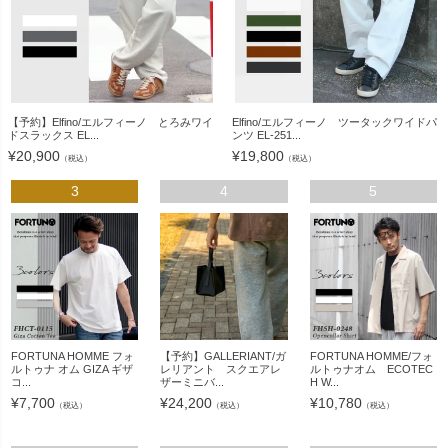
【予約】Elfino/エルフィーノ とろみワイ
Elfino/エルフィーノ ツータックワイドパ
ドスラックス EL...
ンツ EL-251...
¥
20,900
¥
19,800
（税込）
（税込）
3
4
5
FORTUNA HOMME フォ
【予約】GALLERIANT/ガ
FORTUNA HOMME/フォ
ルトゥナ オム GIZA ギザ
レリアント スクエアレ
ルトゥナオム ECOTEC
コ...
ザーミニバ...
H W...
¥
7,700
¥
24,200
¥
10,780
（税込）
（税込）
（税込）