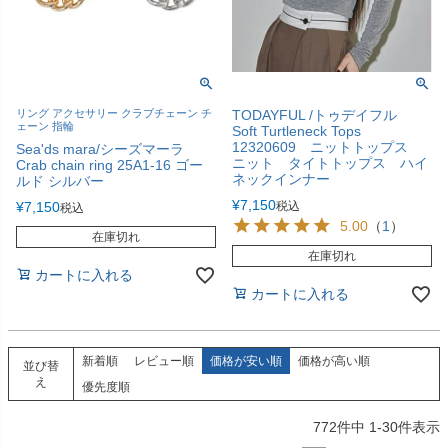
リング アクセサリー クラブチェーン チ
TODAYFUL /トゥデイフル
ェーン 指輪
Soft Turtleneck Tops
12320609 ニットトップス
Sea'ds mara/シーズマーラ
ニット タイトトップス ハイ
Crab chain ring 25A1-16 ゴー
ネックインナー
ルド シルバー
¥
7,150
¥
7,150
税込
税込
5.00
（
1
）
在庫切れ
在庫切れ
カートに入れる
カートに入れる
新着順
レビュー順
価格が安い順
価格が高い順
並び替
え
優先度順
772
件中
1
-
30
件表示