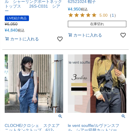
ル シャーリングボートネック
62521024 帽子
トップス 26S-C031 シア
¥
4,950
税込
ー
5.00
（
1
）
LIVE紹介商品
¥
6,050
在庫切れ
¥
4,840
税込
カートに入れる
カートに入れる
CLOCHE/クロシェ スクエア
le vent souffle/ルヴァンスフ
ニットタンクトップ 612-
ル シアー切替カットソー