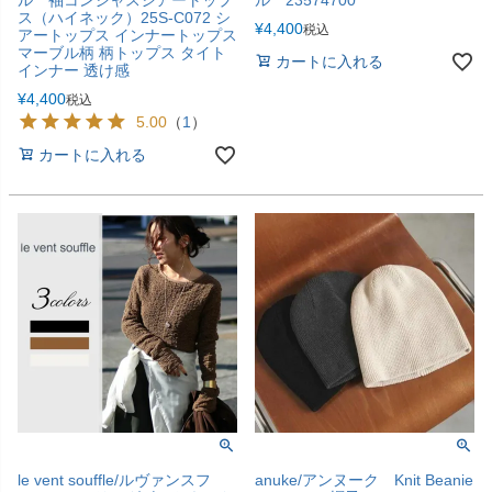
ス（ハイネック）25S-C072 シ
¥
4,400
税込
アートップス インナートップス
マーブル柄 柄トップス タイト
カートに入れる
インナー 透け感
¥
4,400
税込
5.00
（
1
）
カートに入れる
le vent souffle/ルヴァンスフ
anuke/アンヌーク Knit Beanie