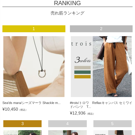
RANKING
売れ筋ランキング
1
2
Sea'ds mara/シーズマーラ Shackle m...
#trois/トロワ Reflaxキャンバス セミワイ
ドパンツ T...
¥
10,450
（税込）
¥
12,936
（税込）
3
4
5