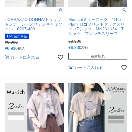
TORRAZZO DONNA/トラッゾ
Munich/ミューニック "The
ドンナ レースサテンキャミソ
Plum"ロゴプリントタックスリ
ール 6267-400
ーブTシャツ MN261U34 T
シャツ フレンチスリーブ
LIVE紹介商品
¥
9,900
¥
9,900
¥
6,930
税込
¥
6,930
税込
在庫切れ
カートに入れる
カートに入れる