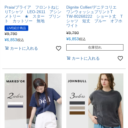
Praia/プライア フロントねじ
Dignite Collier/デニテコリエ
りTシャツ LEO-2611 アシン
ワンウォッシュプリントT
メトリー ★ スター プリン
TW-80268222 ショート丈 T
ト カットソー 無地
シャツ 短丈 ブルー オフホ
ワイト
LIVE紹介商品
¥
9,790
¥
9,790
¥
6,853
税込
¥
6,853
税込
在庫切れ
カートに入れる
カートに入れる