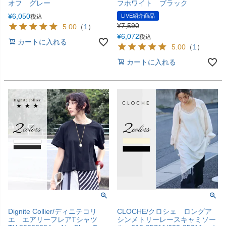
オフ グレー
フホワイト ブラック
¥
6,050
LIVE紹介商品
税込
¥
7,590
5.00
（
1
）
¥
6,072
税込
カートに入れる
5.00
（
1
）
カートに入れる
Dignite Collier/ディニテコリ
CLOCHE/クロシェ ロングア
エ エアリーフレアTシャツ
シンメトリーレースキャミソー