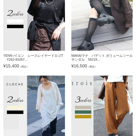
YENN /イエン レースレイヤードロゴT
MANA/マナ パデット ボリュームソール
Y262-81057...
サンダル 56219...
¥
15,400
¥
16,500
（税込）
（税込）