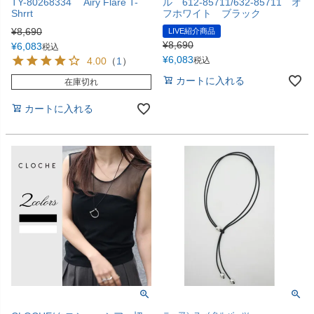
TY-80268334 Airy Flare T-
ル 612-85711/632-85711 オ
Shrrt
フホワイト ブラック
¥
8,690
LIVE紹介商品
¥
8,690
¥
6,083
税込
¥
6,083
4.00
（
1
）
税込
カートに入れる
在庫切れ
カートに入れる