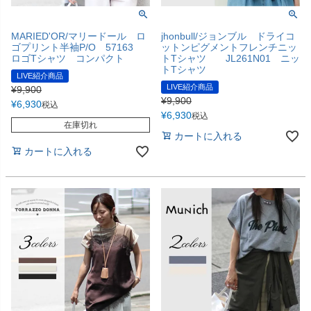
MARIED'OR/マリードール ロ
jhonbull/ジョンブル ドライコ
ゴプリント半袖P/O 57163
ットンピグメントフレンチニッ
ロゴTシャツ コンパクト
トTシャツ JL261N01 ニッ
トTシャツ
LIVE紹介商品
LIVE紹介商品
¥
9,900
¥
9,900
¥
6,930
税込
¥
6,930
税込
在庫切れ
カートに入れる
カートに入れる