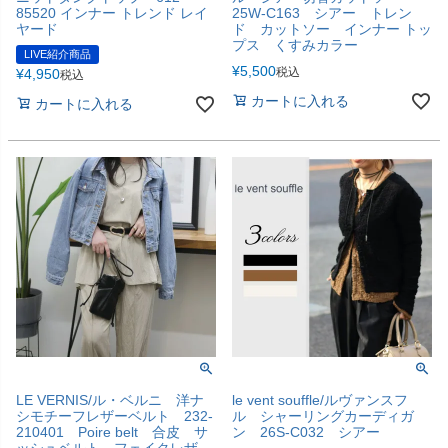
85520 インナー トレンド レイ
25W-C163 シアー トレン
ヤード
ド カットソー インナー トッ
プス くすみカラー
LIVE紹介商品
¥
5,500
税込
¥
4,950
税込
カートに入れる
カートに入れる
LE VERNIS/ル・ベルニ 洋ナ
le vent souffle/ルヴァンスフ
シモチーフレザーベルト 232-
ル シャーリングカーディガ
210401 Poire belt 合皮 サ
ン 26S-C032 シアー
ッシュベルト フェイクレザ