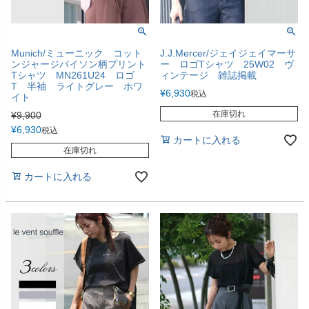
Munich/ミューニック コット
J.J.Mercer/ジェイジェイマーサ
ンジャージパイソン柄プリント
ー ロゴTシャツ 25W02 ヴ
Tシャツ MN261U24 ロゴ
ィンテージ 雑誌掲載
T 半袖 ライトグレー ホワ
¥
6,930
税込
イト
在庫切れ
¥
9,900
¥
6,930
税込
カートに入れる
在庫切れ
カートに入れる