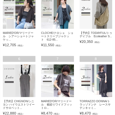
MARIED'OR/マリードー
CLOCHE/クロシェ ショ
【予約】TODAYFUL/トゥ
ル シアーショートジャ
ートスリーブジャケッ
デイフル Ecoleather S...
ケッ...
ト 612-85...
¥
20,350
（税込）
¥
12,705
¥
11,550
（税込）
（税込）
6
7
8
【予約】CHIGNON/シニ
MARIED'OR/マリードー
TORRAZZO DONNA/ト
ヨン ハイウエストツイー
ル 裾絞りワイドフィッ
ラッゾドンナ レースサ
ドサロペット...
トロ...
テンキャミ...
¥
22,880
¥
8,470
¥
8,470
（税込）
（税込）
（税込）