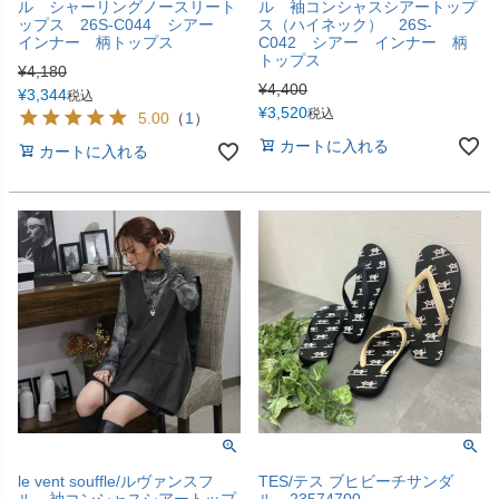
ル シャーリングノースリート
ル 袖コンシャスシアートップ
ップス 26S-C044 シアー
ス（ハイネック） 26S-
インナー 柄トップス
C042 シアー インナー 柄
トップス
¥
4,180
¥
4,400
¥
3,344
税込
¥
3,520
税込
5.00
（
1
）
カートに入れる
カートに入れる
le vent souffle/ルヴァンスフ
TES/テス ブヒビーチサンダ
ル 袖コンシャスシアートップ
ル 23574700