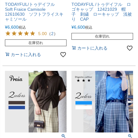
TODAYFUL/トゥデイフル
TODAYFUL /トゥデイフル ロ
Soft Fraice Camisole
ゴキャップ 12421029 帽
12610630 ソフトフライスキ
子 刺繍 ローキャップ 浅被
ャミソール
り CAP
¥
6,600
¥
6,600
税込
税込
5.00
（
2
）
在庫切れ
在庫切れ
カートに入れる
カートに入れる