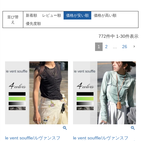
新着順
レビュー順
価格が安い順
価格が高い順
並び替
え
優先度順
772
件中
1
-
30
件表示
1
2
…
26
le vent souffle/ルヴァンスフ
le vent souffle/ルヴァンスフ