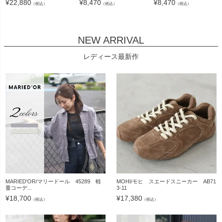
¥
22,880
¥
8,470
¥
8,470
（税込）
（税込）
（税込）
NEW ARRIVAL
レディース最新作
MARIED'OR/マリードール 45289 軽
MOHI/モヒ スエードスニーカー AB71
量コーデ...
3-11
¥
18,700
¥
17,380
（税込）
（税込）