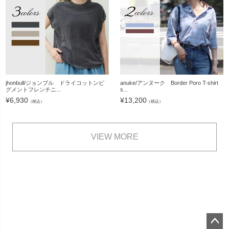
jhonbull/ジョンブル ドライコットンピ
anuke/アンヌーク Border Poro T-shirt
グメントフレンチニ...
s...
¥
6,930
¥
13,200
（税込）
（税込）
VIEW MORE