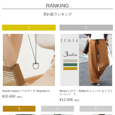
RANKING
売れ筋ランキング
1
2
Sea'ds mara/シーズマーラ Shackle m...
#trois/トロワ Reflaxキャンバス セミワイ
ドパンツ T...
¥
10,450
（税込）
¥
12,936
（税込）
3
4
5