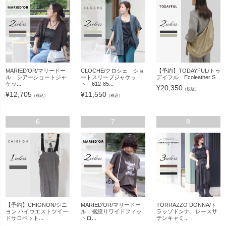
MARIED'OR/マリードー
CLOCHE/クロシェ ショ
【予約】TODAYFUL/トゥ
ル シアーショートジャ
ートスリーブジャケッ
デイフル Ecoleather S...
ケッ...
ト 612-85...
¥
20,350
（税込）
¥
12,705
¥
11,550
（税込）
（税込）
6
7
8
【予約】CHIGNON/シニ
MARIED'OR/マリードー
TORRAZZO DONNA/ト
ヨン ハイウエストツイー
ル 裾絞りワイドフィッ
ラッゾドンナ レースサ
ドサロペット...
トロ...
テンキャミ...