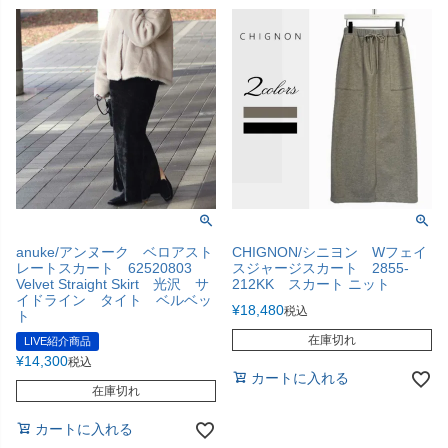
anuke/アンヌーク ベロアスト
CHIGNON/シニヨン Wフェイ
レートスカート 62520803
スジャージスカート 2855-
Velvet Straight Skirt 光沢 サ
212KK スカート ニット
イドライン タイト ベルベッ
¥
18,480
税込
ト
在庫切れ
LIVE紹介商品
¥
14,300
税込
カートに入れる
在庫切れ
カートに入れる