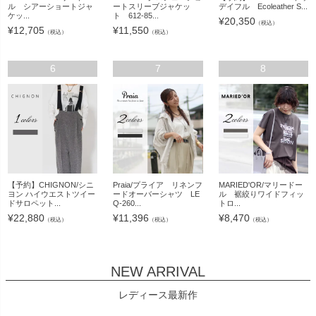
ル シアーショートジャ
ートスリーブジャケッ
デイフル Ecoleather S...
ケッ...
ト 612-85...
¥
20,350
（税込）
¥
12,705
¥
11,550
（税込）
（税込）
6
7
8
【予約】CHIGNON/シニ
Praia/プライア リネンフ
MARIED'OR/マリードー
ヨン ハイウエストツイー
ードオーバーシャツ LE
ル 裾絞りワイドフィッ
ドサロペット...
Q-260...
トロ...
¥
22,880
¥
11,396
¥
8,470
（税込）
（税込）
（税込）
NEW ARRIVAL
レディース最新作