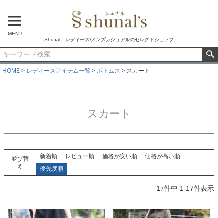
MENU
Shunal レディース/メンズカジュアルのセレクトショップ
HOME
レディースアイテム一覧
ボトムス
スカート
スカート
新着順
レビュー順
価格が安い順
価格が高い順
並び替
え
優先度順
17
件中
1
-
17
件表示