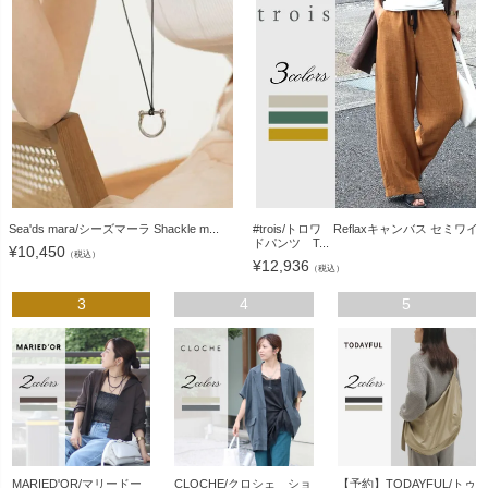
Sea'ds mara/シーズマーラ Shackle m...
#trois/トロワ Reflaxキャンバス セミワイ
ドパンツ T...
¥
10,450
（税込）
¥
12,936
（税込）
3
4
5
MARIED'OR/マリードー
CLOCHE/クロシェ ショ
【予約】TODAYFUL/トゥ