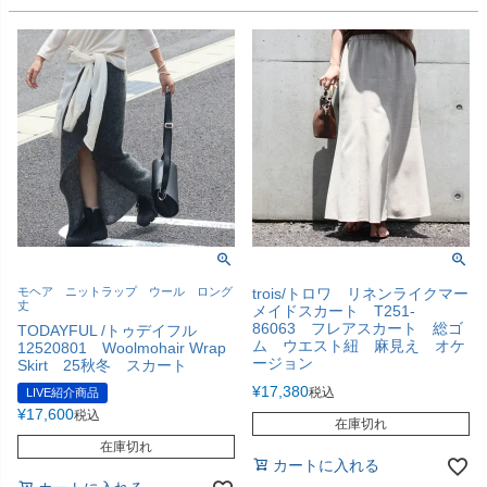
モヘア ニットラップ ウール ロング
trois/トロワ リネンライクマー
丈
メイドスカート T251-
86063 フレアスカート 総ゴ
TODAYFUL /トゥデイフル
ム ウエスト紐 麻見え オケ
12520801 Woolmohair Wrap
ージョン
Skirt 25秋冬 スカート
¥
17,380
税込
LIVE紹介商品
¥
17,600
税込
在庫切れ
在庫切れ
カートに入れる