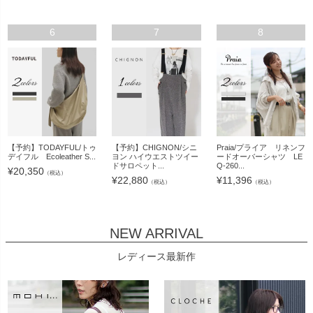
6
7
8
【予約】TODAYFUL/トゥ
【予約】CHIGNON/シニ
Praia/プライア リネンフ
デイフル Ecoleather S...
ヨン ハイウエストツイー
ードオーバーシャツ LE
ドサロペット...
Q-260...
¥
20,350
（税込）
¥
22,880
¥
11,396
（税込）
（税込）
NEW ARRIVAL
レディース最新作