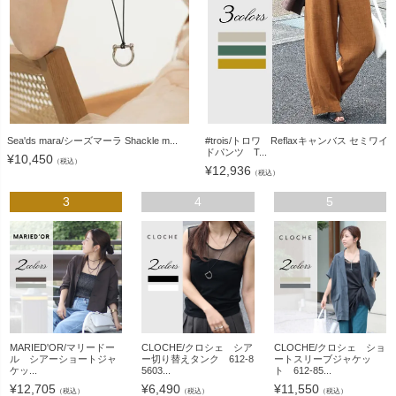
Sea'ds mara/シーズマーラ Shackle m...
#trois/トロワ Reflaxキャンバス セミワイ
ドパンツ T...
¥
10,450
（税込）
¥
12,936
（税込）
3
4
5
MARIED'OR/マリードー
CLOCHE/クロシェ シア
CLOCHE/クロシェ ショ
ル シアーショートジャ
ー切り替えタンク 612-8
ートスリーブジャケッ
ケッ...
5603...
ト 612-85...
¥
12,705
¥
6,490
¥
11,550
（税込）
（税込）
（税込）