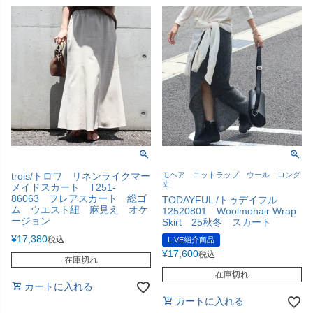
trois/トロワ リネンライクマー
モヘア ニットラップ ウール ロング
丈
メイドスカート T251-
86063 フレアスカート 総ゴ
TODAYFUL /トゥデイフル
ム ウエスト紐 麻見え オケ
12520801 Woolmohair Wrap
ージョン
Skirt 25秋冬 スカート
¥
17,380
税込
LIVE紹介商品
¥
17,600
税込
在庫切れ
在庫切れ
カートに入れる
カートに入れる