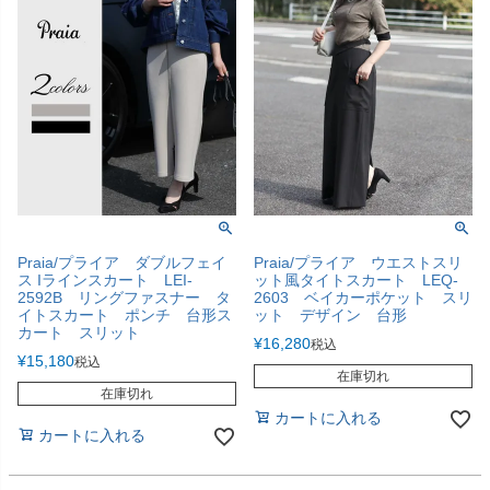
Praia/プライア ダブルフェイ
Praia/プライア ウエストスリ
ス Iラインスカート LEI-
ット風タイトスカート LEQ-
2592B リングファスナー タ
2603 ベイカーポケット スリ
イトスカート ポンチ 台形ス
ット デザイン 台形
カート スリット
¥
16,280
税込
¥
15,180
税込
在庫切れ
在庫切れ
カートに入れる
カートに入れる