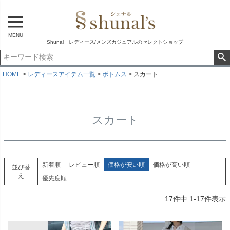
MENU
Shunal レディース/メンズカジュアルのセレクトショップ
HOME
レディースアイテム一覧
ボトムス
スカート
スカート
新着順
レビュー順
価格が安い順
価格が高い順
並び替
え
優先度順
17
件中
1
-
17
件表示