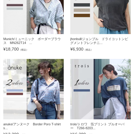
Munich/ミューニック ボーダーブラウ
jhonbull/ジョンブル ドライコットンピ
ス MN262T14 ...
グメントフレンチニ...
¥
18,700
¥
6,930
（税込）
（税込）
anuke/アンヌーク Border Poro T-shirt
trois/トロワ 箔プリント プルオーバ
s...
ー T266-8203...