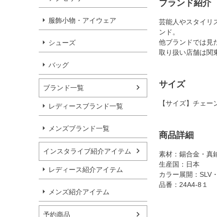
ブランド紹介
服飾小物・アイウェア
芸能人やスタイリ
ンド。
他ブランドでは見
シューズ
取り扱い店舗は関
バッグ
サイズ
ブランド一覧
【サイズ】チェーン
レディースブランド一覧
メンズブランド一覧
商品詳細
インスタライブ紹介アイテム
素材：錫合金・真
生産国：日本
レディース紹介アイテム
カラー展開：SLV・
品番：24A4-8１
メンズ紹介アイテム
予約商品