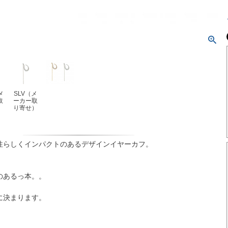
メ
SLV（メ
取
ーカー取
）
り寄せ）
性らしくインパクトのあるデザインイヤーカフ。
のあるっ本。。
に決まります。