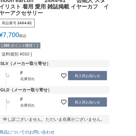
moon earcuff 24A4-81 芸能人 スタ
イリスト 着用 愛用 雑誌掲載 イヤーカフ イ
ヤーアクセサリー
商品番号
24A4-81
¥
7,700
税込
[
385
ポイント獲得！ ]
送料個別
¥
550
SLV（メーカー取り寄せ）
F
再入荷お知らせ
在庫切れ
GLD（メーカー取り寄せ）
F
再入荷お知らせ
在庫切れ
申し訳ございません。ただいま在庫がございません。
商品についてのお問い合わせ