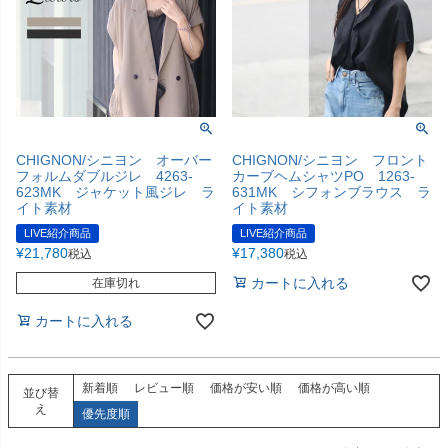
CHIGNON/シニヨン オーバー
CHIGNON/シニヨン フロント
フォルムダブルジレ 4263-
カーブヘムシャツPO 1263-
623MK ジャケット風ジレ ラ
631MK シフォンブラウス ラ
イト素材
イト素材
LIVE紹介商品
LIVE紹介商品
¥
21,780
¥
17,380
税込
税込
カートに入れる
在庫切れ
カートに入れる
新着順
レビュー順
価格が安い順
価格が高い順
並び替
え
優先度順