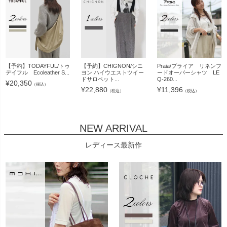
【予約】TODAYFUL/トゥ
【予約】CHIGNON/シニ
Praia/プライア リネンフ
デイフル Ecoleather S...
ヨン ハイウエストツイー
ードオーバーシャツ LE
ドサロペット...
Q-260...
¥
20,350
（税込）
¥
22,880
¥
11,396
（税込）
（税込）
NEW ARRIVAL
レディース最新作