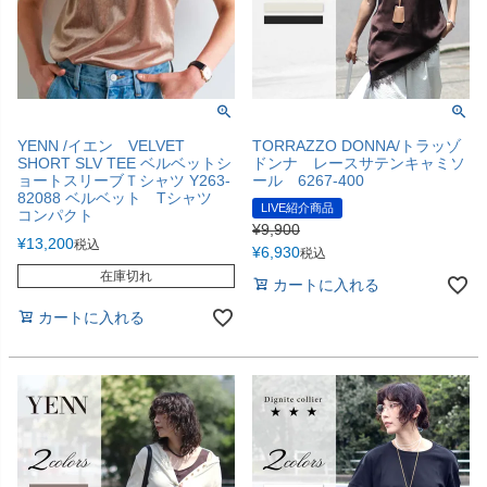
YENN /イエン VELVET
TORRAZZO DONNA/トラッゾ
SHORT SLV TEE ベルベットシ
ドンナ レースサテンキャミソ
ョートスリーブＴシャツ Y263-
ール 6267-400
82088 ベルベット Tシャツ
LIVE紹介商品
コンパクト
¥
9,900
¥
13,200
税込
¥
6,930
税込
在庫切れ
カートに入れる
カートに入れる