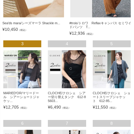
Sea'ds mara/シーズマーラ Shackle m...
#trois/トロワ Reflaxキャンバス セミワイ
ドパンツ T...
¥
10,450
（税込）
¥
12,936
（税込）
3
4
5
MARIED'OR/マリードー
CLOCHE/クロシェ シア
CLOCHE/クロシェ ショ
ル シアーショートジャ
ー切り替えタンク 612-8
ートスリーブジャケッ
ケッ...
5603...
ト 612-85...
¥
12,705
¥
6,490
¥
11,550
（税込）
（税込）
（税込）
6
7
8