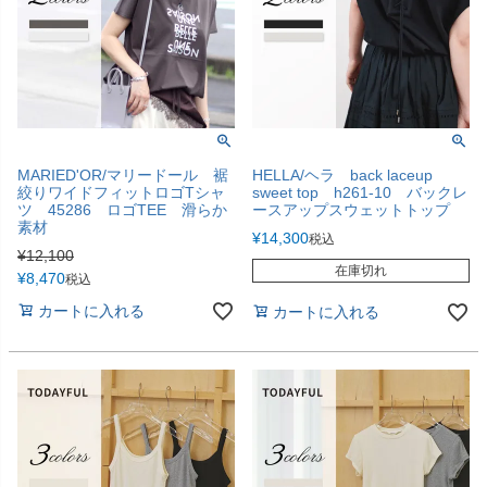
MARIED'OR/マリードール 裾
HELLA/ヘラ back laceup
絞りワイドフィットロゴTシャ
sweet top h261-10 バックレ
ツ 45286 ロゴTEE 滑らか
ースアップスウェットトップ
素材
¥
14,300
税込
¥
12,100
在庫切れ
¥
8,470
税込
カートに入れる
カートに入れる