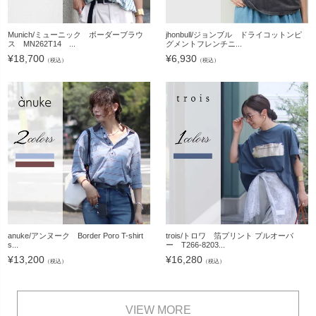
Munich/ミューニック ボーダーブラウ
jhonbull/ジョンブル ドライコットンピ
ス MN262T14 ...
グメントフレンチニ...
¥
18,700
¥
6,930
（税込）
（税込）
anuke/アンヌーク Border Poro T-shirt
trois/トロワ 箔プリント プルオーバ
s...
ー T266-8203...
¥
13,200
¥
16,280
（税込）
（税込）
VIEW MORE