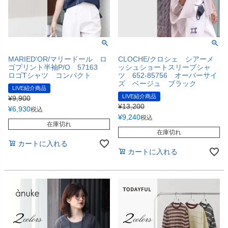
MARIED'OR/マリードール ロ
CLOCHE/クロシェ シアーメ
ゴプリント半袖P/O 57163
ッシュショートスリーブシャ
ロゴTシャツ コンパクト
ツ 652‐85756 オーバーサイ
ズ ベージュ ブラック
LIVE紹介商品
LIVE紹介商品
¥
9,900
¥
13,200
¥
6,930
税込
¥
9,240
税込
在庫切れ
在庫切れ
カートに入れる
カートに入れる