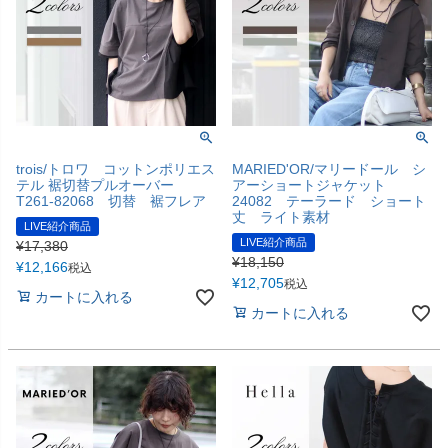
trois/トロワ コットンポリエス
MARIED'OR/マリードール シ
テル 裾切替プルオーバー
アーショートジャケット
T261-82068 切替 裾フレア
24082 テーラード ショート
丈 ライト素材
LIVE紹介商品
LIVE紹介商品
¥
17,380
¥
18,150
¥
12,166
税込
¥
12,705
税込
カートに入れる
カートに入れる