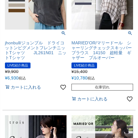
jhonbull/ジョンブル ドライコ
MARIED'OR/マリードール シ
ットンピグメントフレンチニッ
ャーリングチェックスキッパー
トTシャツ JL261N01 ニッ
ブラウス 14150 超軽量 ギ
トTシャツ
ャザー プルオーバー
LIVE紹介商品
LIVE紹介商品
¥
9,900
¥
15,400
¥
6,930
¥
10,780
税込
税込
カートに入れる
在庫切れ
カートに入れる