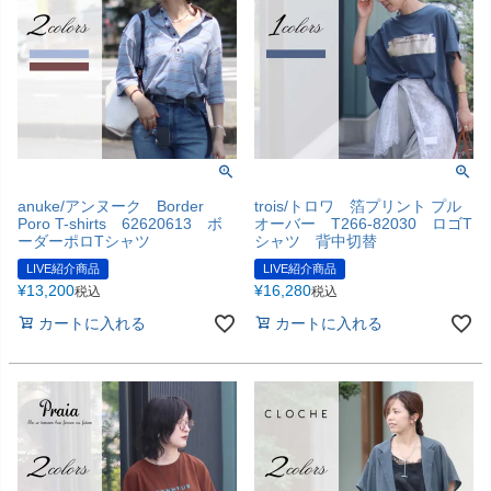
anuke/アンヌーク Border
trois/トロワ 箔プリント プル
Poro T-shirts 62620613 ボ
オーバー T266-82030 ロゴT
ーダーポロTシャツ
シャツ 背中切替
LIVE紹介商品
LIVE紹介商品
¥
13,200
¥
16,280
税込
税込
カートに入れる
カートに入れる