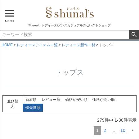
MENU
Shunal レディース/メンズカジュアルのセレクトショップ
HOME
レディースアイテム一覧
レディース新作一覧
トップス
トップス
新着順
レビュー順
価格が安い順
価格が高い順
並び替
え
優先度順
279
件中
1
-
30
件表示
1
2
…
10