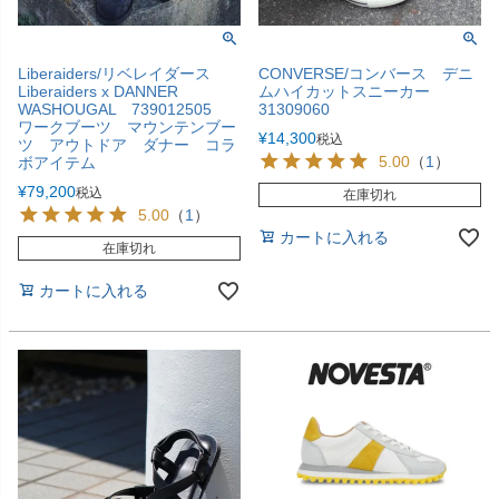
Liberaiders/リベレイダース
CONVERSE/コンバース デニ
Liberaiders x DANNER
ムハイカットスニーカー
WASHOUGAL 739012505
31309060
ワークブーツ マウンテンブー
¥
14,300
税込
ツ アウトドア ダナー コラ
5.00
（
1
）
ボアイテム
¥
79,200
税込
在庫切れ
5.00
（
1
）
カートに入れる
在庫切れ
カートに入れる