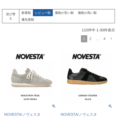
新着順
レビュー順
価格が安い順
価格が高い順
並び替
え
優先度順
115
件中
1
-
30
件表示
1
2
…
4
NOVESTA/ノヴェスタ
NOVESTA/ノヴェスタ