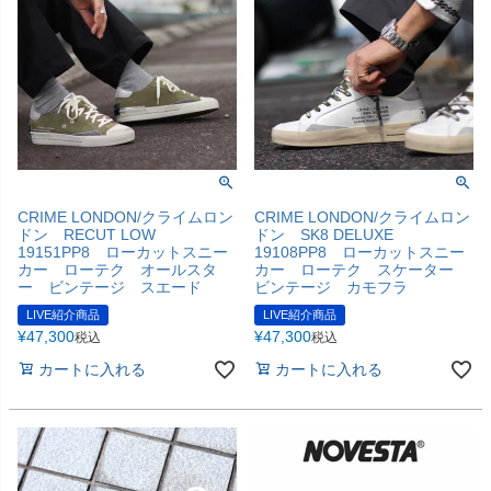
CRIME LONDON/クライムロン
CRIME LONDON/クライムロン
ドン RECUT LOW
ドン SK8 DELUXE
19151PP8 ローカットスニー
19108PP8 ローカットスニー
カー ローテク オールスタ
カー ローテク スケーター
ー ビンテージ スエード
ビンテージ カモフラ
LIVE紹介商品
LIVE紹介商品
¥
47,300
¥
47,300
税込
税込
カートに入れる
カートに入れる