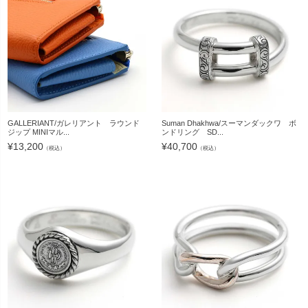
GALLERIANT/ガレリアント ラウンド
Suman Dhakhwa/スーマンダックワ ボ
ジップ MINIマル...
ンドリング SD...
¥
13,200
¥
40,700
（税込）
（税込）