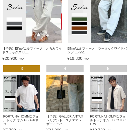
【予約】Elfino/エルフィーノ とろみワイ
Elfino/エルフィーノ ツータックワイドパ
ドスラックス EL...
ンツ EL-251...
¥
20,900
¥
19,800
（税込）
（税込）
3
4
5
FORTUNA HOMME フォ
【予約】GALLERIANT/ガ
FORTUNA HOMME/フォ
ルトゥナ オム GIZA ギザ
レリアント スクエアレ
ルトゥナオム ECOTEC
コ...
ザーミニバ...
H W...
¥
7,700
¥
24,200
¥
10,780