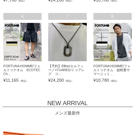
（税込）
（税込）
（税込）
6
7
8
FORTUNA HOMME/フォ
【予約】Elfino/エルフィ
FORTUNA HOMME/フォ
ルトゥナオム ECOTEC
ーノ×TUAREG/トゥアレ
ルトゥナオム 超軽量サ
Ch...
グ コ...
マーニット...
¥
11,165
¥
24,200
¥
10,780
（税込）
（税込）
（税込）
NEW ARRIVAL
メンズ最新作