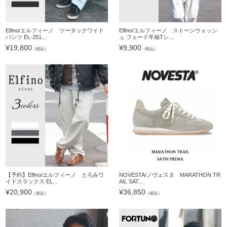
Elfino/エルフィーノ ツータックワイド
Elfino/エルフィーノ ストーンウォッシ
パンツ EL-251...
ュ フェード半袖Tシ...
¥
19,800
¥
9,900
（税込）
（税込）
【予約】Elfino/エルフィーノ とろみワ
NOVESTA/ノヴェスタ MARATHON TR
イドスラックス EL...
AIL SAT...
¥
20,900
¥
36,850
（税込）
（税込）