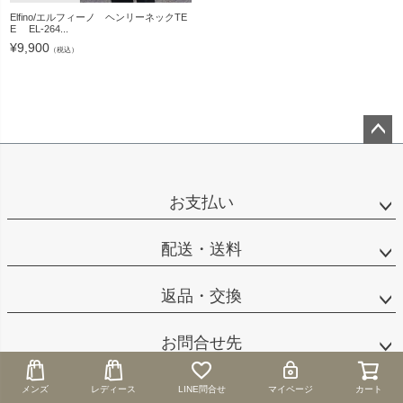
Elfino/エルフィーノ ヘンリーネックTE
E EL-264...
¥
9,900
（税込）
ペー
ジト
ップ
お支払い
へ
配送・送料
返品・交換
お問合せ先
店舗概要
メンズ
メンズ
レディース
レディース
LINE問合せ
LINE問合せ
マイページ
マイページ
カート
カート