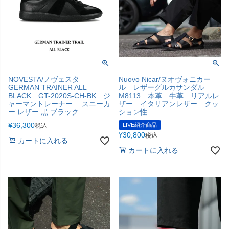
NOVESTA/ノヴェスタ
Nuovo Nicar/ヌオヴォニカー
GERMAN TRAINER ALL
ル レザーグルカサンダル
BLACK GT-2020S-CH-BK ジ
M8113 本革 牛革 リアルレ
ャーマントレーナー スニーカ
ザー イタリアンレザー クッ
ー レザー 黒 ブラック
ション性
¥
36,300
LIVE紹介商品
税込
¥
30,800
税込
カートに入れる
カートに入れる