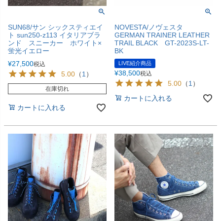
SUN68/サン シックスティエイ
NOVESTA/ノヴェスタ
ト sun250-z113 イタリアブラ
GERMAN TRAINER LEATHER
ンド スニーカー ホワイト×
TRAIL BLACK GT-2023S-LT-
蛍光イエロー
BK
¥
27,500
LIVE紹介商品
税込
¥
38,500
5.00
（
1
）
税込
5.00
（
1
）
在庫切れ
カートに入れる
カートに入れる