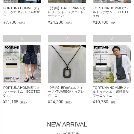
FORTUNA HOMME フォ
【予約】GALLERIANT/ガ
FORTUNA HOMME/フォ
ルトゥナ オム GIZA ギザ
レリアント スクエアレ
ルトゥナオム ECOTEC
コ...
ザーミニバ...
H W...
¥
7,700
¥
24,200
¥
10,780
（税込）
（税込）
（税込）
6
7
8
FORTUNA HOMME/フォ
【予約】Elfino/エルフィ
FORTUNA HOMME/フォ
ルトゥナオム ECOTEC
ーノ×TUAREG/トゥアレ
ルトゥナオム 超軽量サ
Ch...
グ コ...
マーニット...
¥
11,165
¥
24,200
¥
10,780
（税込）
（税込）
（税込）
NEW ARRIVAL