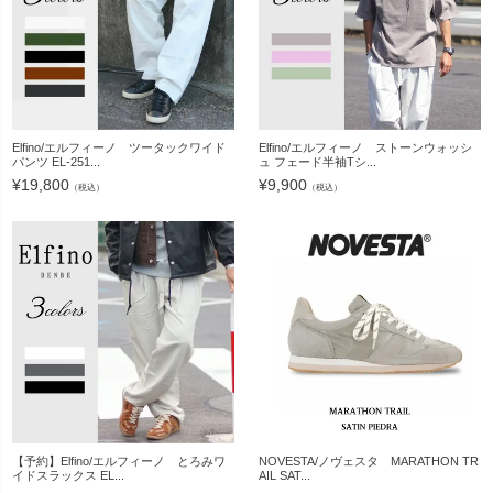
Elfino/エルフィーノ ツータックワイド
Elfino/エルフィーノ ストーンウォッシ
パンツ EL-251...
ュ フェード半袖Tシ...
¥
19,800
¥
9,900
（税込）
（税込）
【予約】Elfino/エルフィーノ とろみワ
NOVESTA/ノヴェスタ MARATHON TR
イドスラックス EL...
AIL SAT...