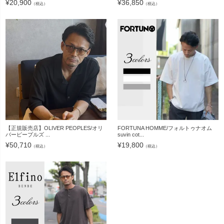
¥
20,900
¥
36,850
（税込）
（税込）
【正規販売店】OLIVER PEOPLES/オリ
FORTUNA HOMME/フォルトゥナオム
バーピープルズ ...
suvin cot...
¥
50,710
¥
19,800
（税込）
（税込）