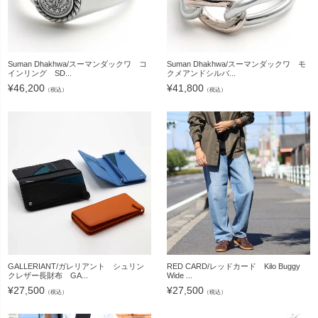
Suman Dhakhwa/スーマンダックワ コ
Suman Dhakhwa/スーマンダックワ モ
インリング SD...
クメアンドシルバ...
¥
46,200
¥
41,800
（税込）
（税込）
GALLERIANT/ガレリアント シュリン
RED CARD/レッドカード Kilo Buggy
クレザー長財布 GA...
Wide ...
¥
27,500
¥
27,500
（税込）
（税込）