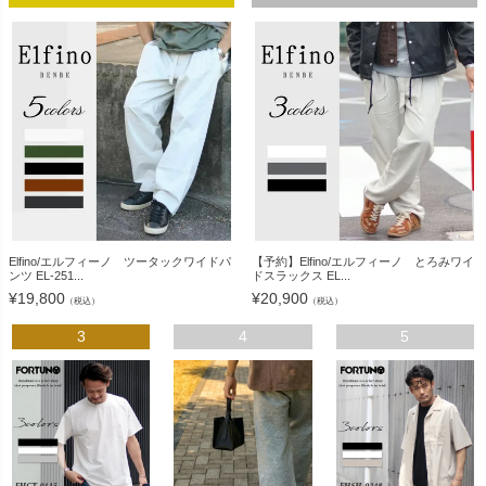
Elfino/エルフィーノ ツータックワイドパ
【予約】Elfino/エルフィーノ とろみワイ
ンツ EL-251...
ドスラックス EL...
¥
19,800
¥
20,900
（税込）
（税込）
3
4
5