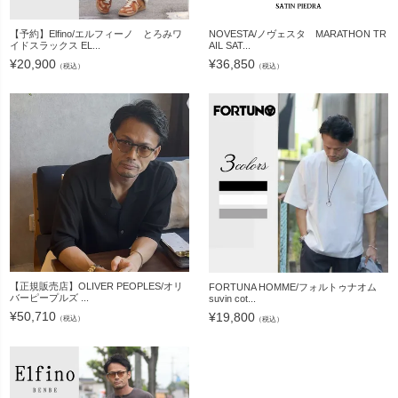
【予約】Elfino/エルフィーノ とろみワ
NOVESTA/ノヴェスタ MARATHON TR
イドスラックス EL...
AIL SAT...
¥
20,900
¥
36,850
（税込）
（税込）
【正規販売店】OLIVER PEOPLES/オリ
FORTUNA HOMME/フォルトゥナオム
バーピープルズ ...
suvin cot...
¥
50,710
¥
19,800
（税込）
（税込）