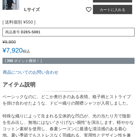
Lサイズ
カートに入れる
送料個別
¥
550
商品番号
D26S-S081
¥
9,900
¥
7,920
税込
[
396
ポイント獲得！ ]
商品についてのお問い合わせ
アイテム説明
ベーシックなのに、どこか奥行きのある表情。格子柄とストライプ
を掛け合わせたような、ドビー織りの開襟シャツが入荷しました。
特殊な織りによって生まれる立体的な凹凸が、光の当たり方で陰影
を生み出し、無地にはない“さりげない個性”を演出します。軽やかな
コットン素材を使用し、春夏シーズンに最適な清涼感のある着心
地。暑い季節でもストレスなく羽織れる、実用性とデザイン性を兼