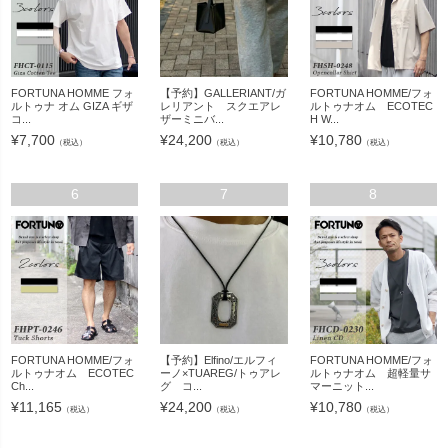
FORTUNA HOMME フォ
【予約】GALLERIANT/ガ
FORTUNA HOMME/フォ
ルトゥナ オム GIZA ギザ
レリアント スクエアレ
ルトゥナオム ECOTEC
コ...
ザーミニバ...
H W...
¥
7,700
¥
24,200
¥
10,780
（税込）
（税込）
（税込）
6
7
8
FORTUNA HOMME/フォ
【予約】Elfino/エルフィ
FORTUNA HOMME/フォ
ルトゥナオム ECOTEC
ーノ×TUAREG/トゥアレ
ルトゥナオム 超軽量サ
Ch...
グ コ...
マーニット...
¥
11,165
¥
24,200
¥
10,780
（税込）
（税込）
（税込）