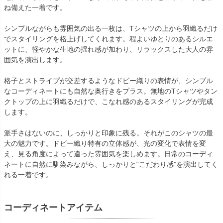
ね備えた一着です。
シンプルながらも雰囲気の出る一枚は、Tシャツの上から羽織るだけ
でスタイリングを格上げしてくれます。程よいゆとりのあるシルエ
ットに、軽やかな生地の揺れ感が加わり、リラックスした大人の雰
囲気を演出します。
格子とストライプが交差するようなドビー織りの表情が、シンプル
なコーディネートにも自然な奥行きをプラス。無地のTシャツやタン
クトップの上に羽織るだけで、こなれ感のあるスタイリングが完成
します。
派手さはないのに、しっかりと印象に残る。それがこのシャツの最
大の魅力です。ドビー織り特有の立体感が、光の変化で表情を変
え、見る角度によって違った雰囲気を楽しめます。日常のコーディ
ネートに自然に馴染みながら、しっかりと“こだわり感”を演出してく
れる一着です。
コーディネートアイテム