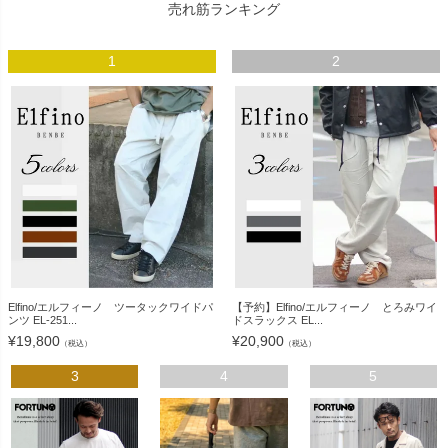
売れ筋ランキング
1
2
Elfino/エルフィーノ ツータックワイドパ
【予約】Elfino/エルフィーノ とろみワイ
ンツ EL-251...
ドスラックス EL...
¥
19,800
¥
20,900
（税込）
（税込）
3
4
5