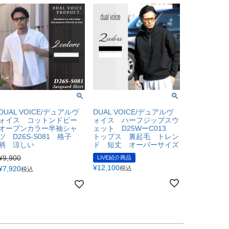
DUAL VOICE/デュアルヴ
DUAL VOICE/デュアルヴ
ォイス コットンドビー
ォイス ハーフジップスウ
オープンカラー半袖シャ
ェット D25WーC013
ツ D26S-S081 格子
トップス 裏起毛 トレン
柄 涼しい
ド 短丈 オーバーサイズ
¥
9,900
LIVE紹介商品
¥
12,100
¥
7,920
税込
税込