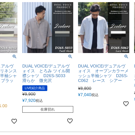
デュアルヴ
DUAL VOICE/デュアルヴ
DUAL VOICE/デュアルヴ
リネンス
ォイス とろみ ツイル開
ォイス オープンカラーメ
半袖シャ
襟シャツ D26S-S033
ッシュ半袖シャツ D26S-
3 ブラッ
滑らか 微光沢
C062 レース シアー
¥
8,800
LIVE紹介商品
¥
9,900
¥
7,040
税込
¥
7,920
税込
5.00
在庫切れ