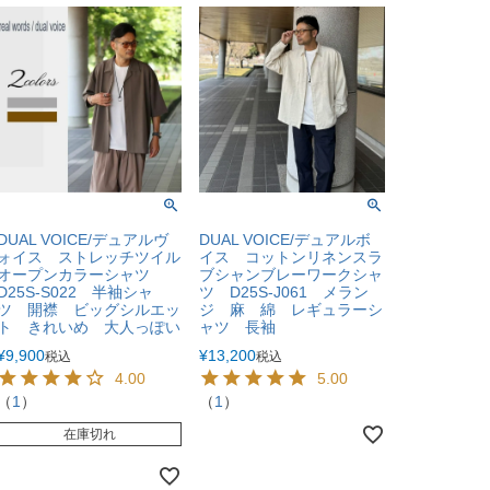
DUAL VOICE/デュアルヴ
DUAL VOICE/デュアルボ
ォイス ストレッチツイル
イス コットンリネンスラ
オープンカラーシャツ
ブシャンブレーワークシャ
D25S-S022 半袖シャ
ツ D25S-J061 メラン
ツ 開襟 ビッグシルエッ
ジ 麻 綿 レギュラーシ
ト きれいめ 大人っぽい
ャツ 長袖
¥
9,900
¥
13,200
税込
税込
4.00
5.00
（
1
）
（
1
）
在庫切れ