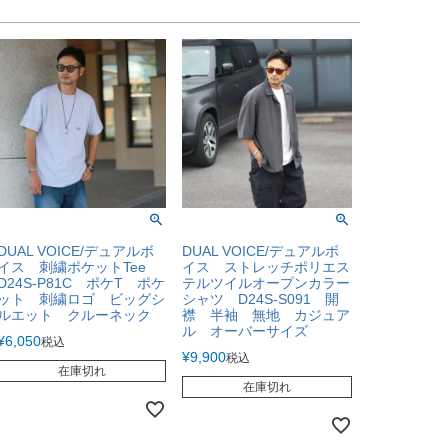
DUAL VOICE/デュアルボ
DUAL VOICE/デュアルボ
イス 刺繍ポケットTee
イス ストレッチポリエス
D24S-P81C ポケT ポケ
テルツイルオープンカラー
ット 刺繍ロゴ ビッグシ
シャツ D24S-S091 開
ルエット クルーネック
襟 半袖 無地 カジュア
ル オーバーサイズ
¥
6,050
税込
¥
9,900
税込
在庫切れ
在庫切れ