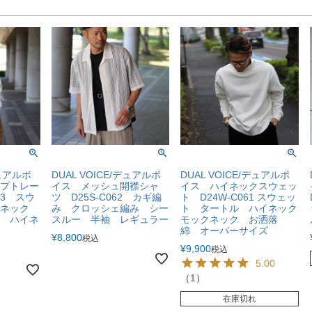
デュアルボ
DUAL VOICE/デュアルボ
DUAL VOICE/デュアルボ
プトレー
イス メッシュ開襟シャ
イス ハイネックスウェッ
63 スウ
ツ D25S-C062 カギ編
ト D24W-C061 スウェッ
ドネック
み クロッシェ編み シー
ト タートル ハイネック
 ハイネ
スルー 半袖 レギュラー
モックネック お洒落
綿 オーバーサイズ
¥
8,800
税込
¥
9,900
税込
5.00
（
1
）
在庫切れ