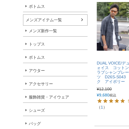
ボトムス
メンズアイテム一覧
メンズ新作一覧
トップス
ボトムス
DUAL VOICE/
ォイス コットン
アウター
ラブシャンブレー
ツ D26S-S04
ク アイボリー
アクセサリー
¥
12,100
¥
9,680
税込
服飾雑貨・アイウェア
（
1
）
シューズ
バッグ