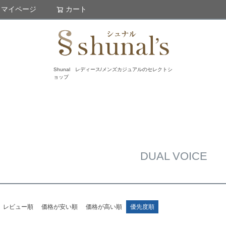
マイページ
カート
検索
Shunal レディース/メンズカジュアルのセレクトシ
ョップ
DUAL VOICE
レビュー順
価格が安い順
価格が高い順
優先度順