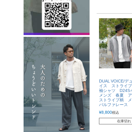
DUAL VOICE/
イス ストライプ
袖シャツ D24S
メンズ 春夏 
ストライプ柄 
バルファレース 
¥
8,800
税込
在庫切れ