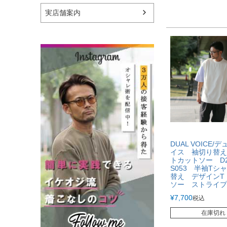
実店舗案内
DUAL VOICE/
イス 袖切り替え
トカットソー D2
S053 半袖Tシ
替え デザインT
ソー ストライプ
¥
7,700
税込
在庫切れ