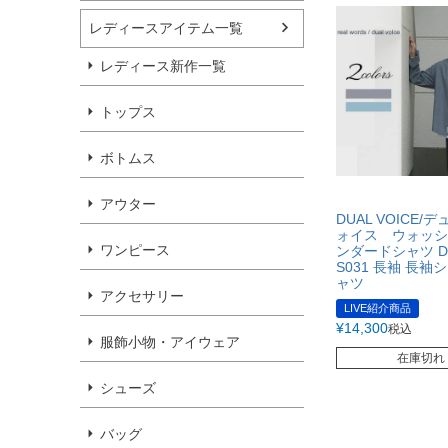
レディースアイテム一覧
レディース新作一覧
トップス
ボトムス
アウター
DUAL VOICE/
ォイス ウォッシ
ワンピース
ンダードシャツ D2
S031 長袖 長袖
ャツ
アクセサリー
LIVE紹介商品
¥
14,300
税込
服飾小物・アイウェア
在庫切れ
シューズ
バッグ