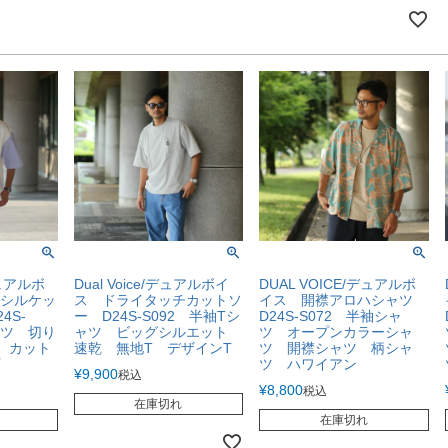
デュアルボ
Dual Voice/デュアルボイ
DUAL VOICE/デュアルボ
シルケッ
ス ドライタッチカットソ
イス 開襟アロハシャツ
4S-
ー D24S-S092 半袖Tシ
D24S-S072 半袖シャ
ャツ 切り
ャツ ビッグシルエット
ツ オープンカラーシャ
 カット
速乾 無地T デザインT
ツ 開襟シャツ 柄シャ
ツ ハワイアン
¥
9,900
税込
¥
8,800
税込
在庫切れ
在庫切れ