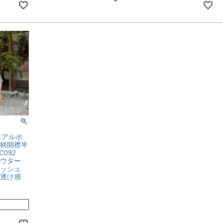
デュアルボ
柄開襟半
-C092
アウター
メッシュ
透け感