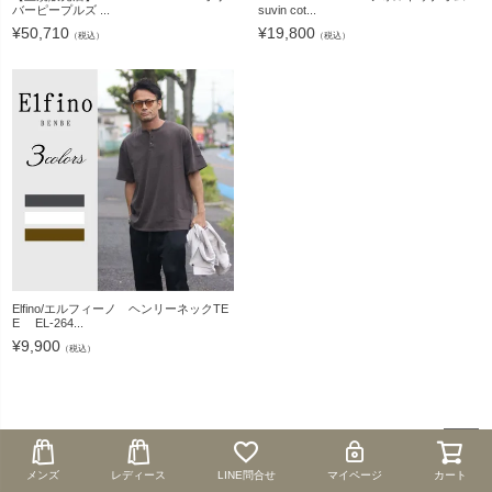
バーピープルズ ...
suvin cot...
¥
50,710
¥
19,800
（税込）
（税込）
Elfino/エルフィーノ ヘンリーネックTE
E EL-264...
¥
9,900
（税込）
ペー
メンズ
メンズ
レディース
レディース
LINE問合せ
LINE問合せ
マイページ
マイページ
カート
カート