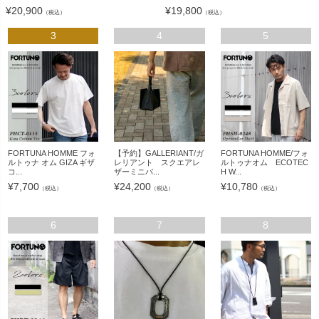
¥
20,900
¥
19,800
（税込）
（税込）
3
4
5
FORTUNA HOMME フォ
【予約】GALLERIANT/ガ
FORTUNA HOMME/フォ
ルトゥナ オム GIZA ギザ
レリアント スクエアレ
ルトゥナオム ECOTEC
コ...
ザーミニバ...
H W...
¥
7,700
¥
24,200
¥
10,780
（税込）
（税込）
（税込）
6
7
8