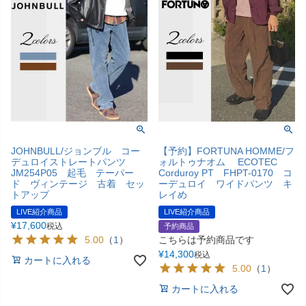
JOHNBULL/ジョンブル コー
【予約】FORTUNA HOMME/フ
デュロイストレートパンツ
ォルトゥナオム ECOTEC
JM254P05 起毛 テーパー
Corduroy PT FHPT-0170 コ
ド ヴィンテージ 古着 セッ
ーデュロイ ワイドパンツ キ
トアップ
レイめ
LIVE紹介商品
LIVE紹介商品
¥
17,600
税込
予約商品
5.00
（
1
）
こちらは予約商品です
¥
14,300
税込
カートに入れる
5.00
（
1
）
カートに入れる