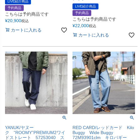
LIVE紹介商品
LIVE紹介商品
予約商品
予約商品
こちらは予約商品です
こちらは予約商品です
¥
20,900
税込
¥
22,000
税込
カートに入れる
カートに入れる
YANUK/ヤヌー
RED CARD/レッドカード Kilo
ク “ROOMY”PREMIUM2ワイ
Buggy Wide Buggy
ドストレート 57253040 ス
72M93901clm キロバギー