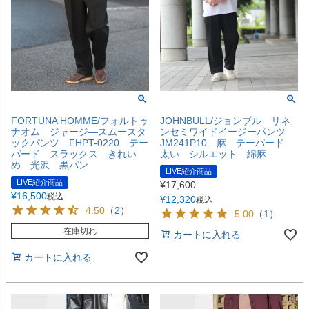
FORTUNA HOMME/フォルトゥ
JOHNBULL/ジョンブル リネ
ナオム ジャージ―スムースタ
ンセミワイドイージーパンツ
ックパンツ FHPT-0220 テー
JM241P10 麻 テーパード
パード スラックス きれい
太い シルエット 綿麻
め 光沢 黒パン
LIVE紹介商品
LIVE紹介商品
¥
17,600
¥
16,500
税込
¥
12,320
税込
4.50
（
2
）
5.00
（
1
）
在庫切れ
カートに入れる
カートに入れる