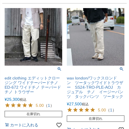
edit clothing エディットクロー
wax london/ワックスロンド
ジング ワイドテーパードチノ
ン ツータックワイドトラウザ
ED-672 ワイドチノ テーパード
ー SS24-TRO-PLE-AOJ カ
チノ トラウザー
ジュアル チノ イージーパン
ツ タックパンツ ツータック
¥
25,300
税込
¥
27,500
税込
5.00
（
1
）
5.00
（
1
）
在庫切れ
在庫切れ
カートに入れる