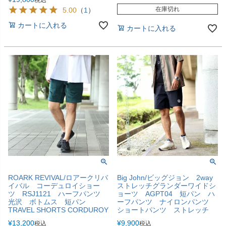
在庫切れ
5.00
（
1
）
カートに入れる
カートに入れる
ROARK REVIVAL/ロアークリバ
Big John/ビッグジョン 2way
イバル コーデュロイショー
ストレッチグランダーワイドシ
ツ RSJ1121 ハーフパンツ
ョーツ AGPT04 短パン ハ
光沢 ボトムス 短パン
ーフパンツ ナイロンパンツ
TRAVEL SHORTS CORDUROY
ショートパンツ ストレッチ
¥
13,200
¥
9,900
税込
税込