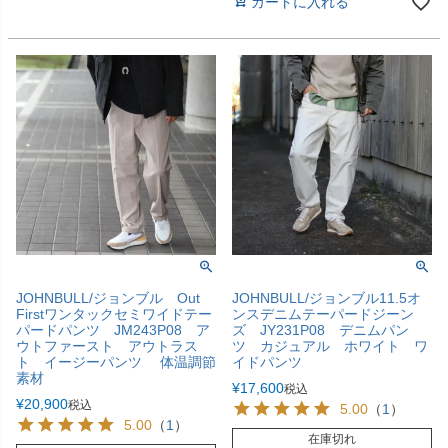
カートに入れる
JOHNBULL/ジョンブル Out
JOHNBULL/ジョンブル11.5オ
Firstワンタックセミワイドテー
ンスデニムテーパードジーン
パードパンツ JM243P08 ア
ズ JY231P08 デニムパン
ウトファースト アウトラス
ツ カジュアル ホワイト ワ
ト イージーパンツ 体温調節
イドパンツ
素材
¥
17,600
税込
¥
20,900
税込
5.00
（
1
）
5.00
（
1
）
在庫切れ