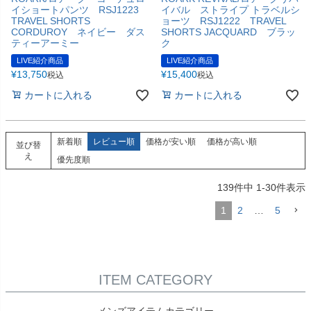
イショートパンツ RSJ1223
イバル ストライプ トラベルシ
TRAVEL SHORTS
ョーツ RSJ1222 TRAVEL
CORDUROY ネイビー ダス
SHORTS JACQUARD ブラッ
ティーアーミー
ク
LIVE紹介商品
LIVE紹介商品
¥
13,750
¥
15,400
税込
税込
カートに入れる
カートに入れる
新着順
レビュー順
価格が安い順
価格が高い順
並び替
え
優先度順
139
件中
1
-
30
件表示
1
2
…
5
ITEM CATEGORY
メンズアイテムカテゴリー