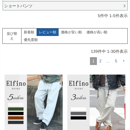
ショートパンツ
5
件中
1
-
5
件表示
新着順
レビュー順
価格が安い順
価格が高い順
並び替
え
優先度順
139
件中
1
-
30
件表示
1
2
…
5