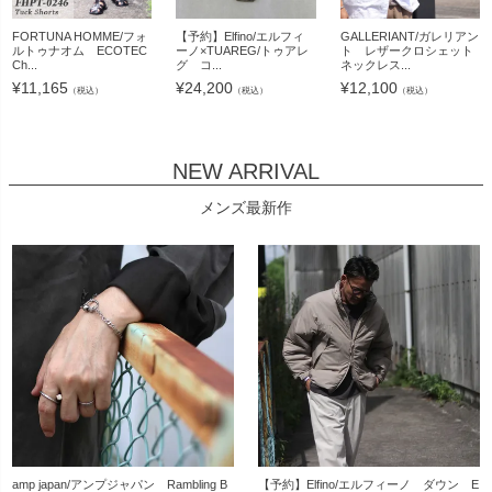
FORTUNA HOMME/フォ
【予約】Elfino/エルフィ
GALLERIANT/ガレリアン
ルトゥナオム ECOTEC
ーノ×TUAREG/トゥアレ
ト レザークロシェット
Ch...
グ コ...
ネックレス...
¥
11,165
¥
24,200
¥
12,100
（税込）
（税込）
（税込）
NEW ARRIVAL
メンズ最新作
amp japan/アンプジャパン Rambling B
【予約】Elfino/エルフィーノ ダウン E