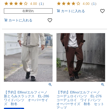
4.00
（
1
）
4.00
（
1
）
カートに入れる
在庫切れ
カートに入れる
【予約】Elfino/エルフィーノ
【予約】Elfino/エルフィーノ
新とろみスラックス EL-286
コーデュロイパンツ EL-276
ワイドパンツ オーバーサイ
コーデュロイ ワイドパンツ
ズ 秋冬
オーバーサイズ 秋冬 セット
アップ