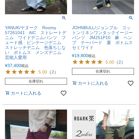
YANUK/ヤヌーク Roomy
JOHNBULL/ジョンブル コッ
57261041 AIC ストレートデ
トンリネンワンタックイージー
ニム ワイドデニムパンツ フ
パンツ JM251P10 麻 ヘン
ェード感 ビンテージデニム
プ テーパード 夏 ボトムス
ストレッチデニム 色落ちしな
セミワイド
い ボトムス メンズデニム
¥
19,800
税込
芸能人愛用
5.00
（
2
）
¥
37,400
税込
在庫切れ
5.00
（
2
）
在庫切れ
カートに入れる
カートに入れる