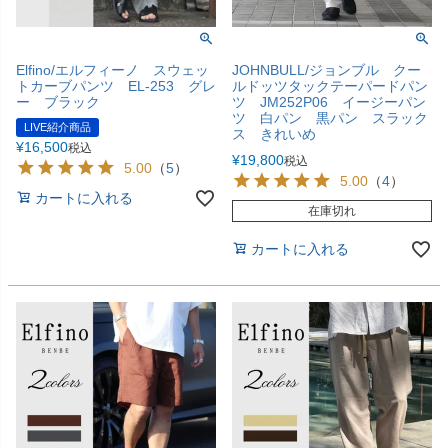
Elfino/エルフィーノ スウェッ
JOHNBULL/ジョンブル クー
トカーブパンツ EL-253 グレ
ルドッツタックテーパードパン
ー ブラック
ツ JM252P06 イージーパン
ツ 白パン 黒パン スラック
LIVE紹介商品
ス きれいめ
¥
16,500
税込
¥
19,800
税込
5.00
（
5
）
5.00
（
4
）
カートに入れる
在庫切れ
カートに入れる