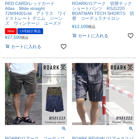
RED CARD/レッドカード
ROARK/ロアーク 切替テック
Atlas Wide straight
ショートパンツ RSJ1220
72M94001cld アトラス ワイ
BOATMAN TECH SHORTS 切
ドストレート デニム ジーン
替 コーデュラナイロン
ズ ヴィンテージ ユーズド
¥
12,100
税込
New
LIVE紹介商品
カートに入れる
¥
27,500
税込
カートに入れる
ROARK/ロアーク コーデュロ
ROARK REVIVAL/ロアークリバ