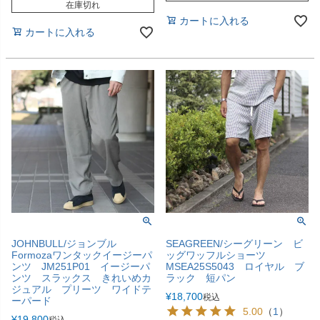
在庫切れ
カートに入れる
カートに入れる
JOHNBULL/ジョンブル
SEAGREEN/シーグリーン ビ
Formozaワンタックイージーパ
ッグワッフルショーツ
ンツ JM251P01 イージーパ
MSEA25S5043 ロイヤル ブ
ンツ スラックス きれいめカ
ラック 短パン
ジュアル プリーツ ワイドテ
¥
18,700
税込
ーパード
5.00
（
1
）
¥
19,800
税込