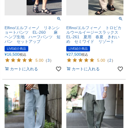
Elfino/エルフィーノ リネンシ
Elfino/エルフィーノ トロピカ
ョートパンツ EL-260 麻
ルウールイージースラックス
ヘンプ生地 ハーフパンツ 短
EL-261 夏用 春夏 きれい
パン セットアップ
め セミワイド リゾート
LIVE紹介商品
LIVE紹介商品
¥
16,500
¥
27,500
税込
税込
5.00
（
3
）
5.00
（
2
）
カートに入れる
カートに入れる