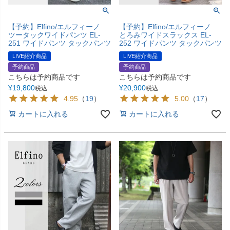
【予約】Elfino/エルフィーノ
【予約】Elfino/エルフィーノ
ツータックワイドパンツ EL-
とろみワイドスラックス EL-
251 ワイドパンツ タックパンツ
252 ワイドパンツ タックパンツ
LIVE紹介商品
LIVE紹介商品
予約商品
予約商品
こちらは予約商品です
こちらは予約商品です
¥
19,800
¥
20,900
税込
税込
4.95
（
19
）
5.00
（
17
）
カートに入れる
カートに入れる