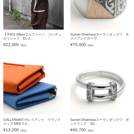
【予約】Elfino/エルフィーノ コーデュ
Suman Dhakhwa/スーマンダックワ モ
ロイシャツ EL-2...
クメアンドカーヴ...
¥
22,000
¥
70,400
（税込）
（税込）
GALLERIANT/ガレリアント ラウンド
Suman Dhakhwa/スーマンダックワ ボ
ジップ MINIマル...
ンドリング SD...
¥
13,200
¥
40,700
（税込）
（税込）