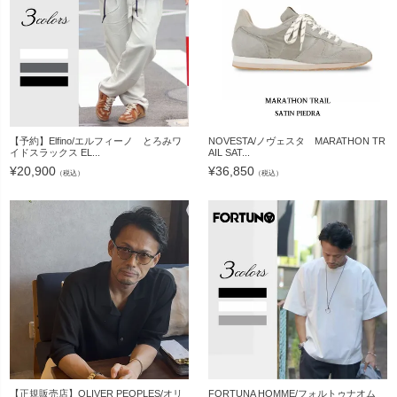
【予約】Elfino/エルフィーノ とろみワ
NOVESTA/ノヴェスタ MARATHON TR
イドスラックス EL...
AIL SAT...
¥
20,900
¥
36,850
（税込）
（税込）
【正規販売店】OLIVER PEOPLES/オリ
FORTUNA HOMME/フォルトゥナオム