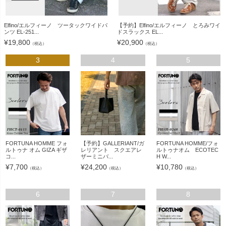
Elfino/エルフィーノ ツータックワイドパ
【予約】Elfino/エルフィーノ とろみワイ
ンツ EL-251...
ドスラックス EL...
¥
19,800
¥
20,900
（税込）
（税込）
3
4
5
FORTUNA HOMME フォ
【予約】GALLERIANT/ガ
FORTUNA HOMME/フォ
ルトゥナ オム GIZA ギザ
レリアント スクエアレ
ルトゥナオム ECOTEC
コ...
ザーミニバ...
H W...
¥
7,700
¥
24,200
¥
10,780
（税込）
（税込）
（税込）
6
7
8