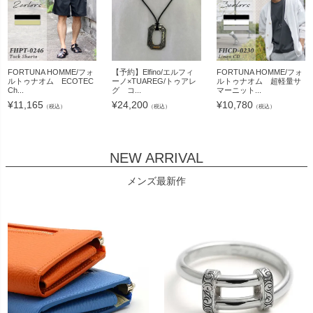
FORTUNA HOMME/フォ
【予約】Elfino/エルフィ
FORTUNA HOMME/フォ
ルトゥナオム ECOTEC
ーノ×TUAREG/トゥアレ
ルトゥナオム 超軽量サ
Ch...
グ コ...
マーニット...
¥
11,165
¥
24,200
¥
10,780
（税込）
（税込）
（税込）
NEW ARRIVAL
メンズ最新作