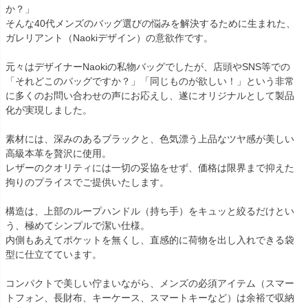
か？」
そんな40代メンズのバッグ選びの悩みを解決するために生まれた、
ガレリアント（Naokiデザイン）の意欲作です。
元々はデザイナーNaokiの私物バッグでしたが、店頭やSNS等での
「それどこのバッグですか？」「同じものが欲しい！」という非常
に多くのお問い合わせの声にお応えし、遂にオリジナルとして製品
化が実現しました。
素材には、深みのあるブラックと、色気漂う上品なツヤ感が美しい
高級本革を贅沢に使用。
レザーのクオリティには一切の妥協をせず、価格は限界まで抑えた
拘りのプライスでご提供いたします。
構造は、上部のループハンドル（持ち手）をキュッと絞るだけとい
う、極めてシンプルで潔い仕様。
内側もあえてポケットを無くし、直感的に荷物を出し入れできる袋
型に仕立てています。
コンパクトで美しい佇まいながら、メンズの必須アイテム（スマー
トフォン、長財布、キーケース、スマートキーなど）は余裕で収納