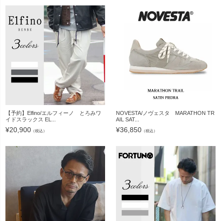
【予約】Elfino/エルフィーノ とろみワ
NOVESTA/ノヴェスタ MARATHON TR
イドスラックス EL...
AIL SAT...
¥
20,900
¥
36,850
（税込）
（税込）