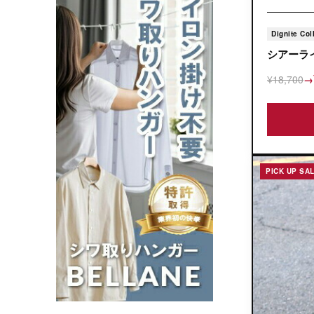
Dignite Col
シアーラ
¥18,700
→
PICK UP SA