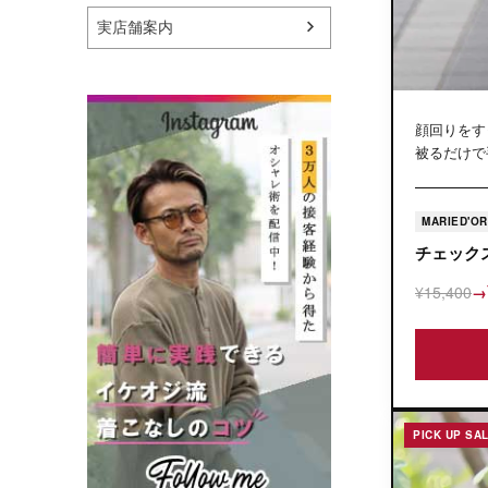
実店舗案内
顔回りをす
被るだけで
MARIED'OR
チェック
¥15,400
→
PICK UP SA