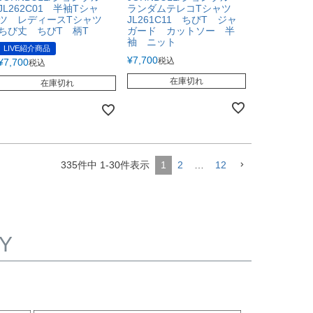
JL262C01 半袖Tシャ
ランダムテレコTシャツ
ツ レディースTシャツ
JL261C11 ちびT ジャ
ちび丈 ちびT 柄T
ガード カットソー 半
袖 ニット
LIVE紹介商品
¥
7,700
税込
¥
7,700
税込
在庫切れ
在庫切れ
335
件中
1
-
30
件表示
1
2
…
12
Y