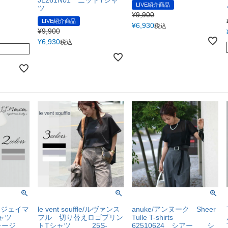
LIVE紹介商品
ツ
¥
9,900
LIVE紹介商品
¥
6,930
税込
¥
9,900
¥
6,930
税込
ジェイジェイマ
le vent souffle/ルヴァンス
anuke/アンヌーク Sheer
シャツ
フル 切り替えロゴプリン
Tulle T-shirts
ンテージ
トTシャツ 25S-
62510624 シアー シ