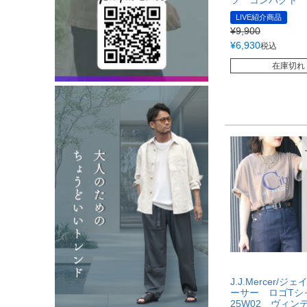
LIVE紹介商品
¥
9,900
¥
6,930
税込
在庫切れ
J.J.Mercer/
ーサー ロゴT
25W02 ヴィ