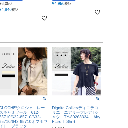
¥
6,050
¥
4,950
税込
¥
4,840
税込
CLOCHE/クロシェ レー
Dignite Collier/ディニテコ
スキャミソール 612-
リエ エアリーフレアTシ
85710/622-85710/632-
ャツ TY-80268334 Airy
85710/642-85710オフホワ
Flare T-Shrrt
イト ブラック