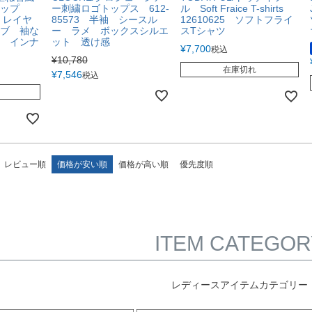
トップ
ー刺繍ロゴトップス 612-
ル Soft Fraice T-shirts
5 レイヤ
85573 半袖 シースル
12610625 ソフトフライ
ブ 袖な
ー ラメ ボックスシルエ
スTシャツ
 インナ
ット 透け感
¥
7,700
税込
¥
10,780
在庫切れ
¥
7,546
税込
レビュー順
価格が安い順
価格が高い順
優先度順
ITEM CATEGOR
レディースアイテムカテゴリー