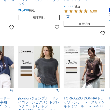
ック
¥
6,600
税込
¥
6,490
税込
5.00
（
2
）
在庫切れ
在庫切れ
リードー
jhonbull/ジョンブル ドラ
TORRAZZO DONNA/トラ
半袖
イコットンピグメントフレ
ッゾドンナ レースサテン
ロゴTシャ
ンチニットTシャツ
キャミソール 6267-400
JL261N01 ニットTシャ