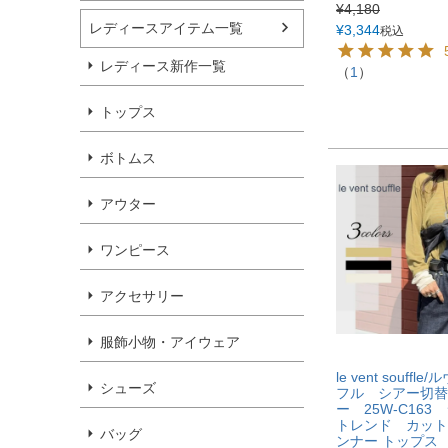
¥
4,180
レディースアイテム一覧
¥
3,344
税込
レディース新作一覧
（
1
）
トップス
ボトムス
アウター
ワンピース
アクセサリー
服飾小物・アイウェア
le vent souffl
シューズ
フル シアー切替
ー 25W-C16
トレンド カット
バッグ
ンナー トップス