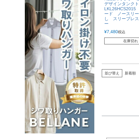
デザインタンク
LKL26HCS201
ード ノースリー
し スリーブレス
ー
¥
7,480
税込
在庫切れ
並び替え
新着順