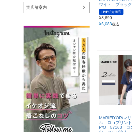
ワイト ブラック
実店舗案内
LIVE紹介商品
¥
8,690
¥
6,083
税込
MARIED'OR/マ
ル ロゴプリント
P/O 57163 
ツ コンパクト