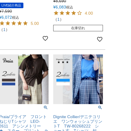
¥
8,690
LIVE紹介商品
¥
6,083
税込
¥
7,590
4.00
¥
6,072
税込
（
1
）
5.00
在庫切れ
（
1
）
Praia/プライア フロント
Dignite Collier/デニテコリ
ねじりTシャツ LEO-
エ ワンウォッシュプリン
2611 アシンメトリー
トT TW-80268222 シ
★ スター プリント カ
ョート丈 Tシャツ 短