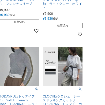
ツ フレンチスリーブ
袖 ライトグレー ホワイ
ト
¥
9,900
¥
9,900
¥
6,930
税込
¥
6,930
税込
在庫切れ
在庫切れ
TODAYFUL /トゥデイフ
CLOCHE/クロシェ レー
ル Soft Turtleneck
スドッキングカットソー
Tops 12320609 ニット
612-85765 トレンド ホ