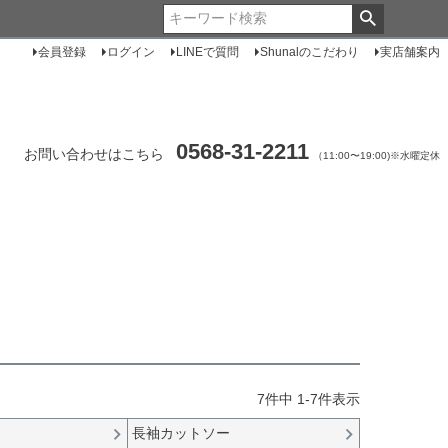
会員登録
ログイン
LINEで質問
Shunalのこだわり
実店舗案内
0568-31-2211
お問い合わせはこちら
（11:00〜19:00)※水曜定休
7
件中
1
-
7
件表示
長袖カットソー