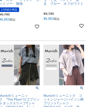
ットソー 無地
丈 ブルー オフホワイト
LIVE紹介商品
¥
9,790
¥
9,790
¥
6,853
税込
¥
6,853
税込
Munich/ミューニッ
Munich/ミューニック コ
ク "The Plum"ロゴプリン
ットンジャージパイソン柄
トタックスリーブTシャ
プリントTシャツ
ツ MN261U34 Tシャ
MN261U24 ロゴT 半