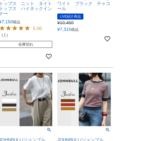
トップス ニット タイト
ワイト ブラック チャコ
トップス ハイネックイン
ール
ナー
LIVE紹介商品
¥
7,150
税込
¥
10,450
5.00
¥
7,315
税込
（
1
）
在庫切れ
JOHNBULL/ジョンブル
JOHNBULL/ジョンブル