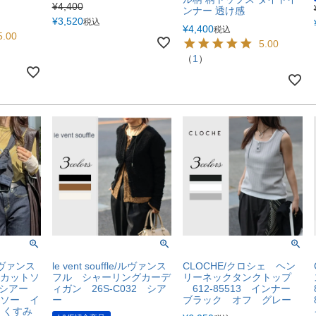
¥
4,400
ンナー 透け感
¥
3,520
税込
¥
4,400
税込
5.00
5.00
（
1
）
e/ルヴァンス
le vent souffle/ルヴァンス
CLOCHE/クロシェ ヘン
カットソ
フル シャーリングカーデ
リーネックタンクトップ
3 シアー
ィガン 26S-C032 シア
612-85513 インナー
ソー イ
ー
ブラック オフ グレー
 くすみ