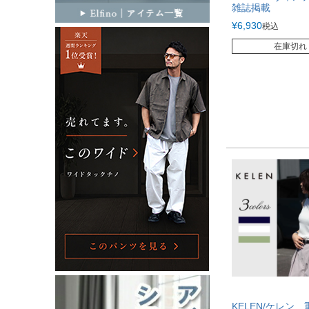
雑誌掲載
¥
6,930
税込
在庫切れ
KELEN/ケレン