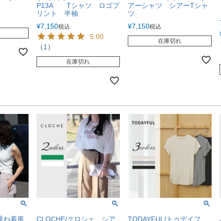
P13A Tシャツ ロゴプ
アーシャツ シアーTシャ
リント 半袖
ツ
¥
7,150
¥
7,150
税込
税込
5.00
在庫切れ
（
1
）
在庫切れ
 重ね着風
CLOCHE/クロシェ シア
TODAYFUL/トゥデイフ