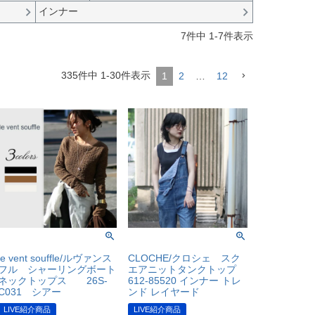
インナー
7
件中
1
-
7
件表示
335
件中
1
-
30
件表示
1
2
…
12
le vent souffle/ルヴァンス
CLOCHE/クロシェ スク
フル シャーリングボート
エアニットタンクトップ
ネックトップス 26S-
612-85520 インナー トレ
C031 シアー
ンド レイヤード
LIVE紹介商品
LIVE紹介商品