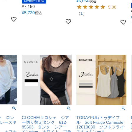
¥
6,050
LIVE紹介商品
税込
¥
7,150
5.00
¥
5,720
税込
（
1
）
シェ ロン
CLOCHE/クロシェ シア
TODAYFUL/トゥデイフ
レースキ
ー切り替えタンク 612-
ル Soft Fraice Camisole
-
85603 タンク シアー
12610630 ソフトフライ
711 オフホ
インナー ホワイト ブラ
スキャミソール