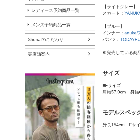
【ライトグレー】
レディース予約商品一覧
スカート：
YANU
メンズ予約商品一覧
【ブルー】
インナー：
anuke
Shunalのこだわり
パンツ：
TODAYFU
※完売している商
実店舗案内
サイズ
■Fサイズ
肩幅57.0cm 身幅
モデルスペッ
身長154cm Fサ