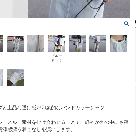
グ
ブルー
（031）
）
プと上品な透け感が印象的なバンドカラーシャツ。
シースルー素材を掛け合わせることで、軽やかさの中にも落
清涼感漂う着こなしを演出します。