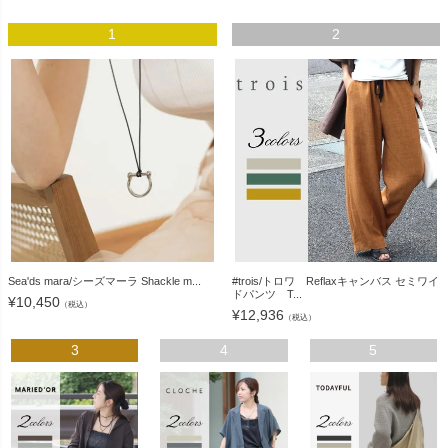
1
2
Sea'ds mara/シーズマーラ Shackle m...
#trois/トロワ Reflaxキャンバス セミワイ
ドパンツ T...
¥
10,450
（税込）
¥
12,936
（税込）
3
4
5