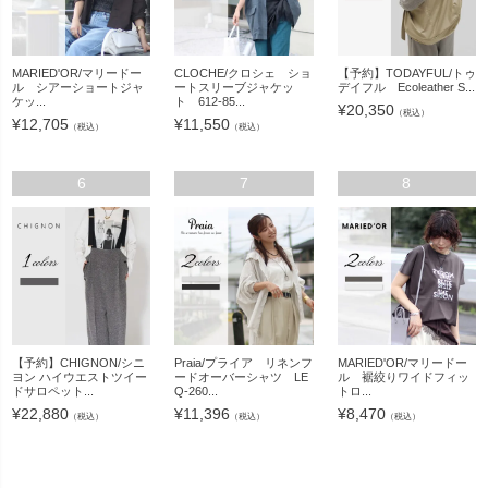
MARIED'OR/マリードー
CLOCHE/クロシェ ショ
【予約】TODAYFUL/トゥ
ル シアーショートジャ
ートスリーブジャケッ
デイフル Ecoleather S...
ケッ...
ト 612-85...
¥
20,350
（税込）
¥
12,705
¥
11,550
（税込）
（税込）
6
7
8
【予約】CHIGNON/シニ
Praia/プライア リネンフ
MARIED'OR/マリードー
ヨン ハイウエストツイー
ードオーバーシャツ LE
ル 裾絞りワイドフィッ
ドサロペット...
Q-260...
トロ...
¥
22,880
¥
11,396
¥
8,470
（税込）
（税込）
（税込）