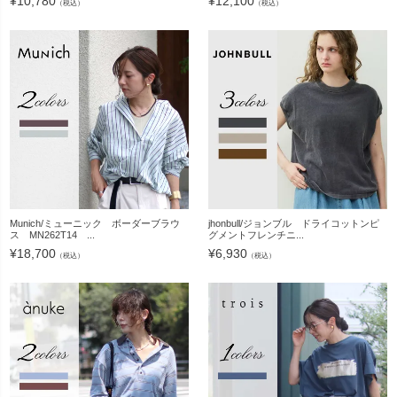
¥
10,780
¥
12,100
（税込）
（税込）
Munich/ミューニック ボーダーブラウ
jhonbull/ジョンブル ドライコットンピ
ス MN262T14 ...
グメントフレンチニ...
¥
18,700
¥
6,930
（税込）
（税込）