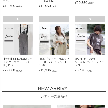
ケッ...
ト 612-85...
¥
20,350
（税込）
¥
12,705
¥
11,550
（税込）
（税込）
6
7
8
【予約】CHIGNON/シニ
Praia/プライア リネンフ
MARIED'OR/マリードー
ヨン ハイウエストツイー
ードオーバーシャツ LE
ル 裾絞りワイドフィッ
ドサロペット...
Q-260...
トロ...
¥
22,880
¥
11,396
¥
8,470
（税込）
（税込）
（税込）
NEW ARRIVAL
レディース最新作