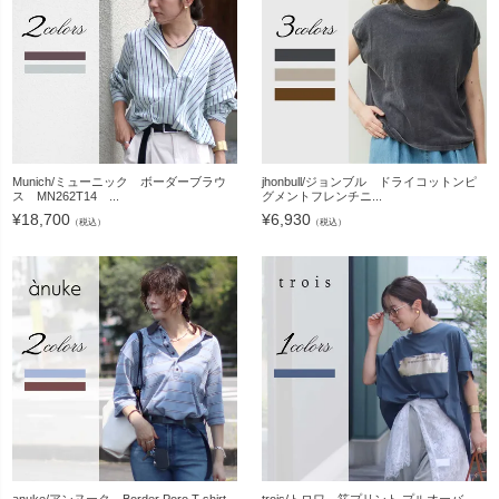
Munich/ミューニック ボーダーブラウ
jhonbull/ジョンブル ドライコットンピ
ス MN262T14 ...
グメントフレンチニ...
¥
18,700
¥
6,930
（税込）
（税込）
anuke/アンヌーク Border Poro T-shirt
trois/トロワ 箔プリント プルオーバ