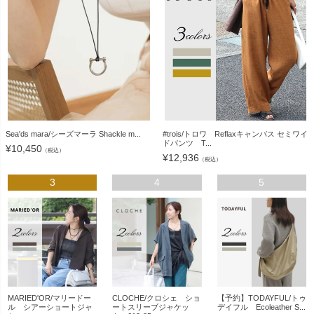
Sea'ds mara/シーズマーラ Shackle m...
#trois/トロワ Reflaxキャンバス セミワイ
ドパンツ T...
¥
10,450
（税込）
¥
12,936
（税込）
3
4
5
MARIED'OR/マリードー
CLOCHE/クロシェ ショ
【予約】TODAYFUL/トゥ
ル シアーショートジャ
ートスリーブジャケッ
デイフル Ecoleather S...