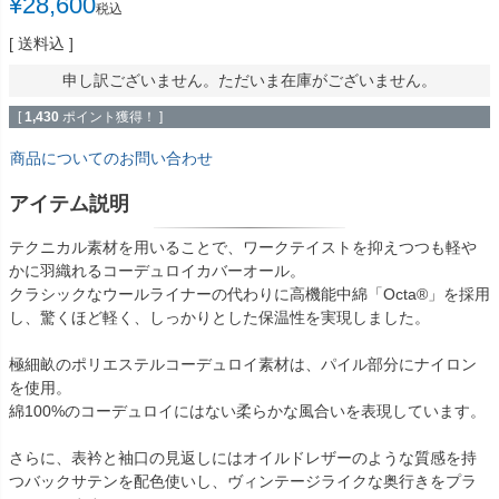
¥
28,600
税込
送料込
申し訳ございません。ただいま在庫がございません。
[
1,430
ポイント獲得！ ]
商品についてのお問い合わせ
アイテム説明
テクニカル素材を用いることで、ワークテイストを抑えつつも軽や
かに羽織れるコーデュロイカバーオール。
クラシックなウールライナーの代わりに高機能中綿「Octa®」を採用
し、驚くほど軽く、しっかりとした保温性を実現しました。
極細畝のポリエステルコーデュロイ素材は、パイル部分にナイロン
を使用。
綿100%のコーデュロイにはない柔らかな風合いを表現しています。
さらに、表衿と袖口の見返しにはオイルドレザーのような質感を持
つバックサテンを配色使いし、ヴィンテージライクな奥行きをプラ