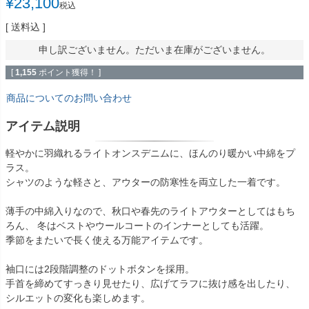
¥
23,100
税込
送料込
申し訳ございません。ただいま在庫がございません。
[
1,155
ポイント獲得！ ]
商品についてのお問い合わせ
アイテム説明
軽やかに羽織れるライトオンスデニムに、ほんのり暖かい中綿をプ
ラス。
シャツのような軽さと、アウターの防寒性を両立した一着です。
薄手の中綿入りなので、秋口や春先のライトアウターとしてはもち
ろん、 冬はベストやウールコートのインナーとしても活躍。
季節をまたいで長く使える万能アイテムです。
袖口には2段階調整のドットボタンを採用。
手首を締めてすっきり見せたり、広げてラフに抜け感を出したり、
シルエットの変化も楽しめます。