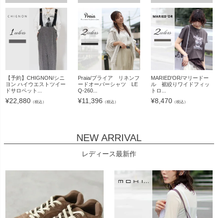
【予約】CHIGNON/シニ
Praia/プライア リネンフ
MARIED'OR/マリードー
ヨン ハイウエストツイー
ードオーバーシャツ LE
ル 裾絞りワイドフィッ
ドサロペット...
Q-260...
トロ...
¥
22,880
¥
11,396
¥
8,470
（税込）
（税込）
（税込）
NEW ARRIVAL
レディース最新作