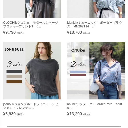
CLOCHE/クロシェ モダールジャージ
Munich/ミューニック ボーダーブラウ
フロッキープリントT 6...
ス MN262T14 ...
¥
9,790
¥
18,700
（税込）
（税込）
jhonbull/ジョンブル ドライコットンピ
anuke/アンヌーク Border Poro T-shirt
グメントフレンチニ...
s...
¥
6,930
¥
13,200
（税込）
（税込）