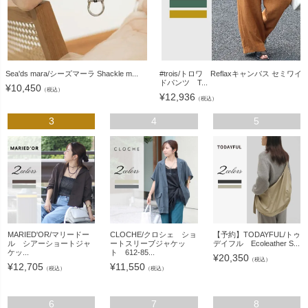
Sea'ds mara/シーズマーラ Shackle m...
#trois/トロワ Reflaxキャンバス セミワイ
ドパンツ T...
¥
10,450
（税込）
¥
12,936
（税込）
3
4
5
MARIED'OR/マリードー
CLOCHE/クロシェ ショ
【予約】TODAYFUL/トゥ
ル シアーショートジャ
ートスリーブジャケッ
デイフル Ecoleather S...
ケッ...
ト 612-85...
¥
20,350
（税込）
¥
12,705
¥
11,550
（税込）
（税込）
6
7
8