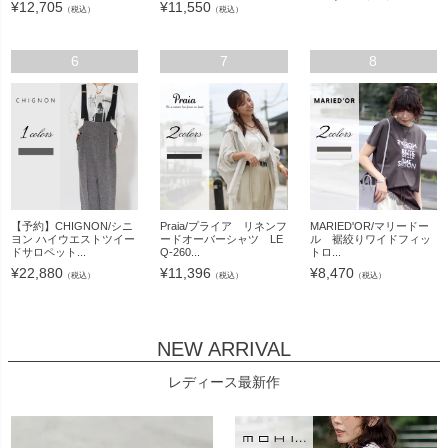
¥
12,705
¥
11,550
（税込）
（税込）
6
7
8
【予約】CHIGNON/シニ
Praia/プライア リネンフ
MARIED'OR/マリードー
ヨン ハイウエストツイー
ードオーバーシャツ LE
ル 裾絞りワイドフィッ
ドサロペット...
Q-260...
トロ...
¥
22,880
¥
11,396
¥
8,470
（税込）
（税込）
（税込）
NEW ARRIVAL
レディース最新作