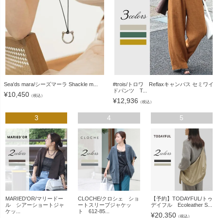
Sea'ds mara/シーズマーラ Shackle m...
#trois/トロワ Reflaxキャンバス セミワイ
ドパンツ T...
¥
10,450
（税込）
¥
12,936
（税込）
3
4
5
MARIED'OR/マリードー
CLOCHE/クロシェ ショ
【予約】TODAYFUL/トゥ
ル シアーショートジャ
ートスリーブジャケッ
デイフル Ecoleather S...
ケッ...
ト 612-85...
¥
20,350
（税込）