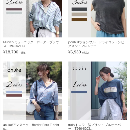
Munich/ミューニック ボーダーブラウ
jhonbull/ジョンブル ドライコットンピ
ス MN262T14 ...
グメントフレンチニ...
¥
18,700
¥
6,930
（税込）
（税込）
anuke/アンヌーク Border Poro T-shirt
trois/トロワ 箔プリント プルオーバ
s...
ー T266-8203...