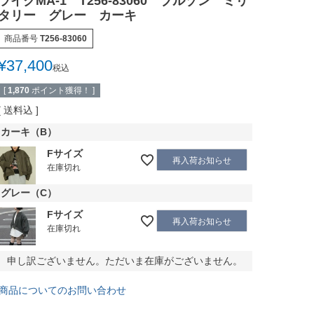
ライクMA-1 T256-83060 ブルゾン ミリ
タリー グレー カーキ
商品番号
T256-83060
¥
37,400
税込
[
1,870
ポイント獲得！ ]
送料込
カーキ（B）
Fサイズ
再入荷お知らせ
在庫切れ
グレー（C）
Fサイズ
再入荷お知らせ
在庫切れ
申し訳ございません。ただいま在庫がございません。
商品についてのお問い合わせ