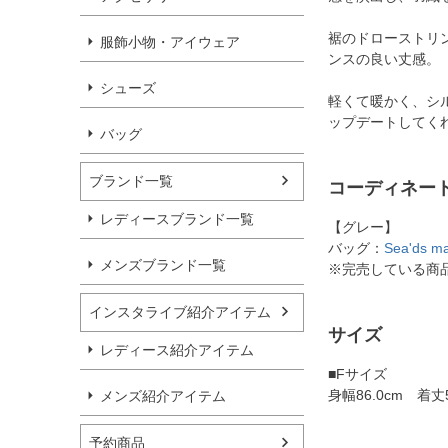
裾のドローストリ
服飾小物・アイウェア
ンスの良い丈感。
シューズ
軽くて暖かく、シ
ップデートしてく
バッグ
ブランド一覧
コーディネー
レディースブランド一覧
【グレー】
バッグ：
Sea'ds 
メンズブランド一覧
※完売している商
インスタライブ紹介アイテム
サイズ
レディース紹介アイテム
■Fサイズ
身幅86.0cm 着丈57
メンズ紹介アイテム
予約商品