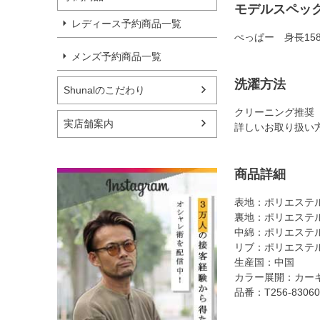
モデルスペッ
レディース予約商品一覧
ぺっぱー 身長15
メンズ予約商品一覧
洗濯方法
Shunalのこだわり
クリーニング推奨
実店舗案内
詳しいお取り扱い
商品詳細
表地：ポリエステル
裏地：ポリエステル
中綿：ポリエステル
リブ：ポリエステル
生産国：中国
カラー展開：カー
品番：T256-83060