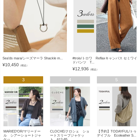
Sea'ds mara/シーズマーラ Shackle m...
#trois/トロワ Reflaxキャンバス セミワイ
ドパンツ T...
¥
10,450
（税込）
¥
12,936
（税込）
3
4
5
MARIED'OR/マリードー
CLOCHE/クロシェ ショ
【予約】TODAYFUL/トゥ
ル シアーショートジャ
ートスリーブジャケッ
デイフル Ecoleather S...
ケッ...
ト 612-85...