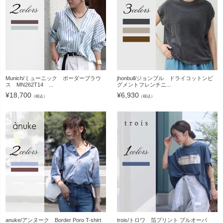
Munich/ミューニック ボーダーブラウ
jhonbull/ジョンブル ドライコットンピ
ス MN262T14 ...
グメントフレンチニ...
¥
18,700
¥
6,930
（税込）
（税込）
anuke/アンヌーク Border Poro T-shirt
trois/トロワ 箔プリント プルオーバ