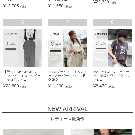
¥
20,350
（税込）
¥
12,705
¥
11,550
（税込）
（税込）
6
7
8
【予約】CHIGNON/シニ
Praia/プライア リネンフ
MARIED'OR/マリードー
ヨン ハイウエストツイー
ードオーバーシャツ LE
ル 裾絞りワイドフィッ
ドサロペット...
Q-260...
トロ...
¥
22,880
¥
11,396
¥
8,470
（税込）
（税込）
（税込）
NEW ARRIVAL
レディース最新作