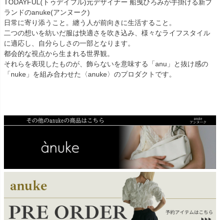
TODAYFUL(トゥデイフル)元デザイナー 船曳ひろみが手掛ける新ブ
ランドのanuke(アンヌーク)
日常に寄り添うこと。纏う人が前向きに生活すること。
二つの想いを紡いだ服は快適さを吹き込み、様々なライフスタイル
に適応し、自分らしさの一部となります。
都会的な視点から生まれる世界観。
それらを表現したものが、飾らないを意味する「anu」と抜け感の
「nuke」を組み合わせた〈anuke〉のプロダクトです。