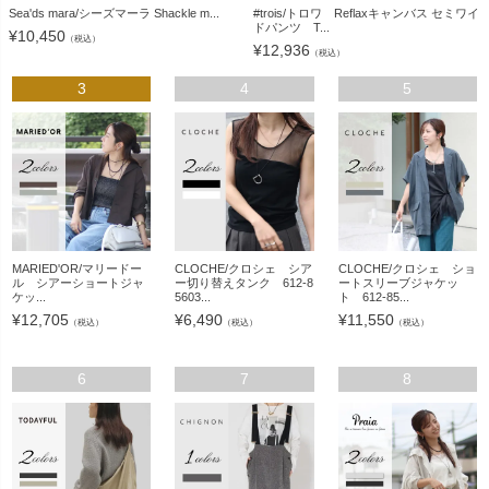
Sea'ds mara/シーズマーラ Shackle m...
#trois/トロワ Reflaxキャンバス セミワイ
ドパンツ T...
¥
10,450
（税込）
¥
12,936
（税込）
3
4
5
MARIED'OR/マリードー
CLOCHE/クロシェ シア
CLOCHE/クロシェ ショ
ル シアーショートジャ
ー切り替えタンク 612-8
ートスリーブジャケッ
ケッ...
5603...
ト 612-85...
¥
12,705
¥
6,490
¥
11,550
（税込）
（税込）
（税込）
6
7
8