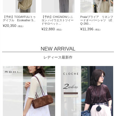
【予約】TODAYFUL/トゥ
【予約】CHIGNON/シニ
Praia/プライア リネンフ
デイフル Ecoleather S...
ヨン ハイウエストツイー
ードオーバーシャツ LE
ドサロペット...
Q-260...
¥
20,350
（税込）
¥
22,880
¥
11,396
（税込）
（税込）
NEW ARRIVAL
レディース最新作