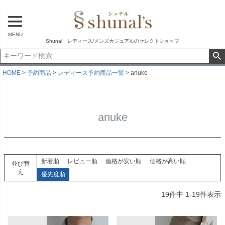
MENU
Shunal レディース/メンズカジュアルのセレクトショップ
HOME
予約商品
レディース予約商品一覧
anuke
anuke
新着順
レビュー順
価格が安い順
価格が高い順
並び替
え
優先度順
19
件中
1
-
19
件表示