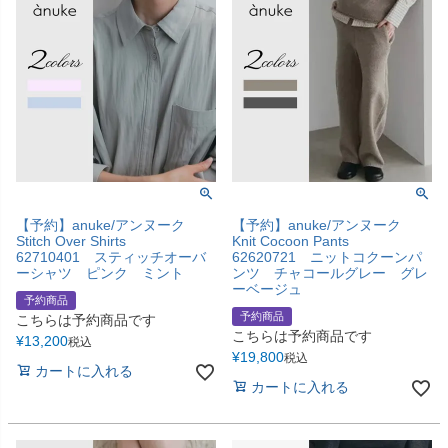
【予約】anuke/アンヌーク
【予約】anuke/アンヌーク
Stitch Over Shirts
Knit Cocoon Pants
62710401 スティッチオーバ
62620721 ニットコクーンパ
ーシャツ ピンク ミント
ンツ チャコールグレー グレ
ーベージュ
予約商品
予約商品
こちらは予約商品です
こちらは予約商品です
¥
13,200
税込
¥
19,800
税込
カートに入れる
カートに入れる