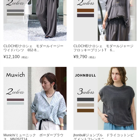
CLOCHE/クロシェ モダールイージー
CLOCHE/クロシェ モダールジャージ
ワイドパンツ 652-8...
フロッキープリントT 6...
¥
12,100
¥
9,790
（税込）
（税込）
Munich/ミューニック ボーダーブラウ
jhonbull/ジョンブル ドライコットンピ
ス MN262T14 ...
グメントフレンチニ...