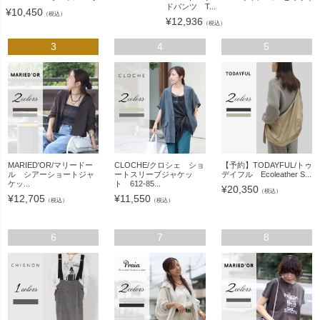
ドパンツ T...
¥
10,450
（税込）
¥
12,936
（税込）
3
4
5
MARIED'OR/マリードー
CLOCHE/クロシェ ショ
【予約】TODAYFUL/トゥ
ル シアーショートジャ
ートスリーブジャケッ
デイフル Ecoleather S...
ケッ...
ト 612-85...
¥
20,350
（税込）
¥
12,705
¥
11,550
（税込）
（税込）
6
7
8