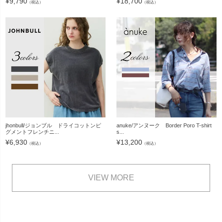
¥
9,790
¥
18,700
（税込）
（税込）
jhonbull/ジョンブル ドライコットンピ
anuke/アンヌーク Border Poro T-shirt
グメントフレンチニ...
s...
¥
6,930
¥
13,200
（税込）
（税込）
VIEW MORE