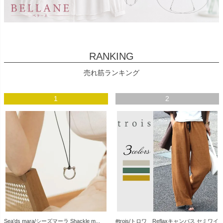
RANKING
売れ筋ランキング
1
2
Sea'ds mara/シーズマーラ Shackle m...
#trois/トロワ Reflaxキャンバス セミワイ