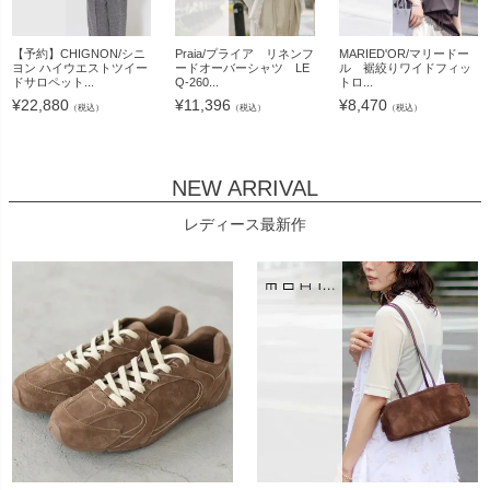
【予約】CHIGNON/シニ
Praia/プライア リネンフ
MARIED'OR/マリードー
ヨン ハイウエストツイー
ードオーバーシャツ LE
ル 裾絞りワイドフィッ
ドサロペット...
Q-260...
トロ...
¥
22,880
¥
11,396
¥
8,470
（税込）
（税込）
（税込）
NEW ARRIVAL
レディース最新作