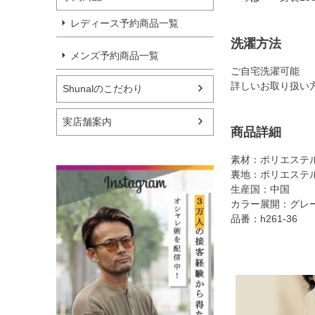
レディース予約商品一覧
洗濯方法
メンズ予約商品一覧
ご自宅洗濯可能
詳しいお取り扱い
Shunalのこだわり
実店舗案内
商品詳細
素材：ポリエステル
裏地：ポリエステル
生産国：中国
カラー展開：グレ
品番：h261-36