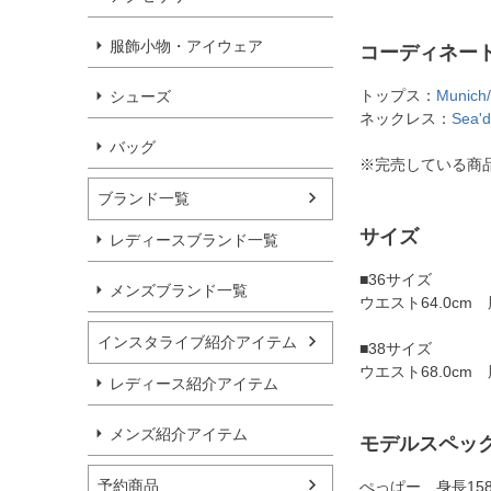
服飾小物・アイウェア
コーディネー
トップス：
Muni
シューズ
ネックレス：
Sea'
バッグ
※完売している商
ブランド一覧
サイズ
レディースブランド一覧
■36サイズ
メンズブランド一覧
ウエスト64.0cm 
インスタライブ紹介アイテム
■38サイズ
ウエスト68.0cm 
レディース紹介アイテム
メンズ紹介アイテム
モデルスペッ
予約商品
ぺっぱー 身長15