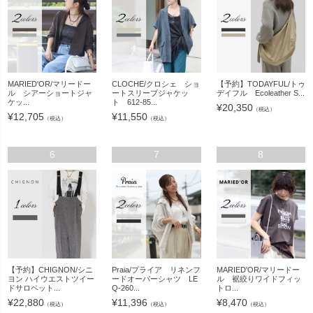
MARIED'OR/マリードー
CLOCHE/クロシェ ショ
【予約】TODAYFUL/トゥ
ル シアーショートジャ
ートスリーブジャケッ
デイフル Ecoleather S...
ケッ...
ト 612-85...
¥
20,350
（税込）
¥
12,705
¥
11,550
（税込）
（税込）
6
7
8
【予約】CHIGNON/シニ
Praia/プライア リネンフ
MARIED'OR/マリードー
ヨン ハイウエストツイー
ードオーバーシャツ LE
ル 裾絞りワイドフィッ
ドサロペット...
Q-260...
トロ...
¥
22,880
¥
11,396
¥
8,470
（税込）
（税込）
（税込）