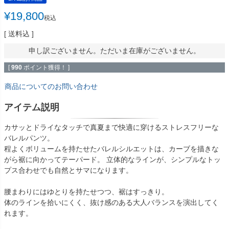
¥
19,800
税込
送料込
申し訳ございません。ただいま在庫がございません。
[
990
ポイント獲得！ ]
商品についてのお問い合わせ
アイテム説明
カサッとドライなタッチで真夏まで快適に穿けるストレスフリーな
バレルパンツ。
程よくボリュームを持たせたバレルシルエットは、カーブを描きな
がら裾に向かってテーパード。 立体的なラインが、シンプルなトッ
プス合わせでも自然とサマになります。
腰まわりにはゆとりを持たせつつ、裾はすっきり。
体のラインを拾いにくく、抜け感のある大人バランスを演出してく
れます。