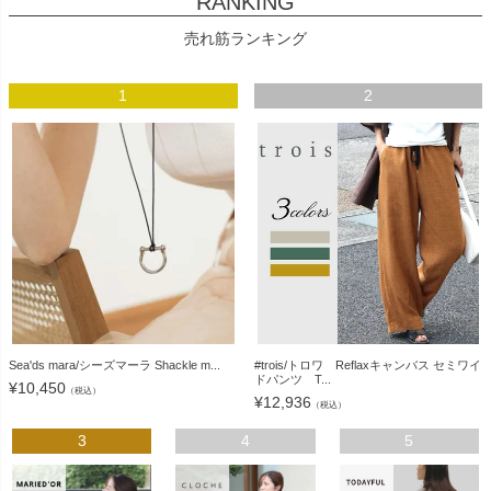
RANKING
売れ筋ランキング
1
2
Sea'ds mara/シーズマーラ Shackle m...
#trois/トロワ Reflaxキャンバス セミワイ
ドパンツ T...
¥
10,450
（税込）
¥
12,936
（税込）
3
4
5