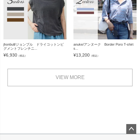
jhonbull/ジョンブル ドライコットンピ
anuke/アンヌーク Border Poro T-shirt
グメントフレンチニ...
s...
¥
6,930
¥
13,200
（税込）
（税込）
VIEW MORE
ペー