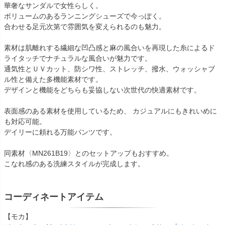
華奢なサンダルで女性らしく。
ボリュームのあるランニングシューズで今っぽく。
合わせる足元次第で雰囲気を変えられるのも魅力。
素材は肌離れする繊細な凹凸感と麻の風合いを再現した糸によるド
ライタッチでナチュラルな風合いが魅力です。
通気性とＵＶカット、防シワ性、ストレッチ、撥水、ウォッシャブ
ル性と備えた多機能素材です。
デザインと機能をどちらも妥協しない次世代の快適素材です。
表面感のある素材を使用しているため、 カジュアルにもきれいめに
も対応可能。
デイリーに頼れる万能パンツです。
同素材〈MN261B19〉とのセットアップもおすすめ。
こなれ感のある洗練スタイルが完成します。
コーディネートアイテム
【モカ】