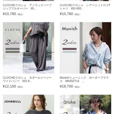
CLOCHE/クロシェ アノラックハーフ
CLOCHE/クロシェ シアーニットロゴT
ジッププルオーバー 65...
シャツ 652-855...
¥
10,780
¥
10,780
（税込）
（税込）
CLOCHE/クロシェ モダールイージー
Munich/ミューニック ボーダーブラウ
ワイドパンツ 652-8...
ス MN262T14 ...
¥
12,100
¥
18,700
（税込）
（税込）