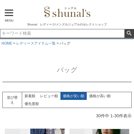
MENU
Shunal レディース/メンズカジュアルのセレクトショップ
HOME
レディースアイテム一覧
バッグ
バッグ
新着順
レビュー順
価格が安い順
価格が高い順
並び替
え
優先度順
30
件中
1
-
30
件表示