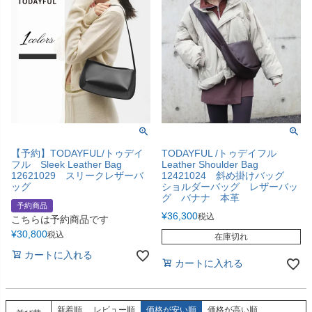
【予約】TODAYFUL/トゥデイ
TODAYFUL /トゥデイフル
フル Sleek Leather Bag
Leather Shoulder Bag
12621029 スリークレザーバ
12421024 斜め掛けバッグ
ッグ
ショルダーバッグ レザーバッ
グ バナナ 本革
予約商品
¥
36,300
税込
こちらは予約商品です
¥
30,800
税込
在庫切れ
カートに入れる
カートに入れる
新着順
レビュー順
価格が安い順
価格が高い順