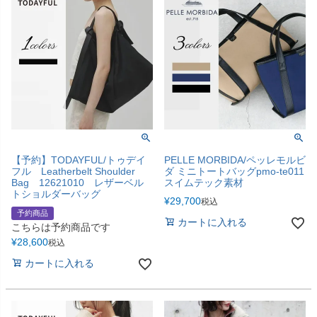
【予約】TODAYFUL/トゥデイ
PELLE MORBIDA/ペッレモルビ
フル Leatherbelt Shoulder
ダ ミニトートバッグpmo-te011
Bag 12621010 レザーベル
スイムテック素材
トショルダーバッグ
¥
29,700
税込
予約商品
カートに入れる
こちらは予約商品です
¥
28,600
税込
カートに入れる