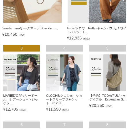
Sea'ds mara/シーズマーラ Shackle m...
#trois/トロワ Reflaxキャンバス セミワイ
ドパンツ T...
¥
10,450
（税込）
¥
12,936
（税込）
3
4
5
MARIED'OR/マリードー
CLOCHE/クロシェ ショ
【予約】TODAYFUL/トゥ
ル シアーショートジャ
ートスリーブジャケッ
デイフル Ecoleather S...
ケッ...
ト 612-85...
¥
20,350
（税込）
¥
12,705
¥
11,550
（税込）
（税込）
6
7
8