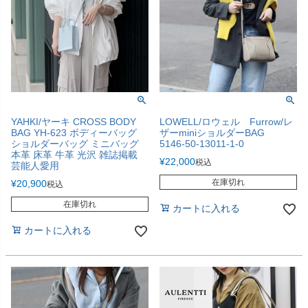
YAHKI/ヤーキ CROSS BODY
LOWELL/ロウェル Furrow/レ
BAG YH-623 ボディーバッグ
ザーminiショルダーBAG
ショルダーバッグ ミニバッグ
5146-50-13011-1-0
本革 床革 牛革 光沢 雑誌掲載
¥
22,000
税込
芸能人愛用
在庫切れ
¥
20,900
税込
在庫切れ
カートに入れる
カートに入れる