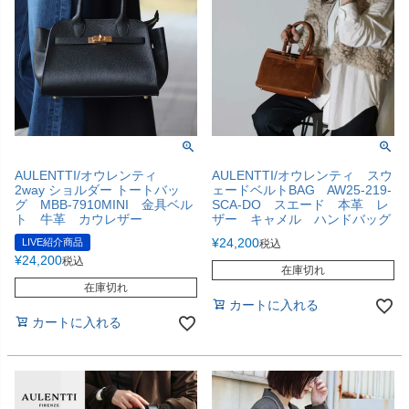
AULENTTI/オウレンティ
AULENTTI/オウレンティ スウ
2way ショルダー トートバッ
ェードベルトBAG AW25-219-
グ MBB-7910MINI 金具ベル
SCA-DO スエード 本革 レ
ト 牛革 カウレザー
ザー キャメル ハンドバッグ
¥
24,200
LIVE紹介商品
税込
¥
24,200
税込
在庫切れ
在庫切れ
カートに入れる
カートに入れる