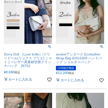
Dorry Doll （Luxe brille）/ドリ
anuke/アンヌーク Ecoleather
ードール(リュクス ブリエ) シャ
Wrap Bag 62611009 ハンドバ
イニーレザー異素材切替クラッ
ッグ ショルダーバッグ
チバッグ 28752
LIVE紹介商品
¥
8,690
税込
¥
13,200
税込
カートに入れる
カートに入れる