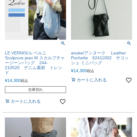
LE VERNIS/ル ベルニ
anuke/アンヌーク Leather
Sculprure jean M スカルプチャ
Pochette 62411002 サコッ
ージーンバッグ 244-
シュ ミニバッグ
210520 デニム素材 トレン
¥
14,300
税込
ド
カートに入れる
¥
14,300
税込
在庫切れ
カートに入れる