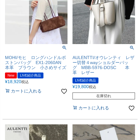
MOHI/モヒ ロングハンドルボ
AULENTTI/オウレンティ レザ
ストンバッグ EX1-2060AN
ー切替４wayショルダーバッ
本革 ブラウン 小さめサイズ
グ MBB-5976-DOSC 本
革 レザー
New
LIVE紹介商品
LIVE紹介商品
¥
18,920
税込
¥
19,800
税込
カートに入れる
在庫切れ
カートに入れる