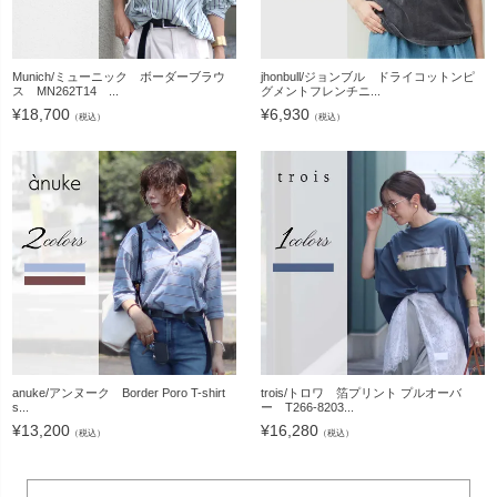
Munich/ミューニック ボーダーブラウ
jhonbull/ジョンブル ドライコットンピ
ス MN262T14 ...
グメントフレンチニ...
¥
18,700
¥
6,930
（税込）
（税込）
anuke/アンヌーク Border Poro T-shirt
trois/トロワ 箔プリント プルオーバ
s...
ー T266-8203...
¥
13,200
¥
16,280
（税込）
（税込）