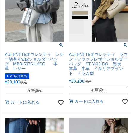
AULENTTI/オウレンティ レザ
AULENTTI/オウレンティ ラウ
ー切替４wayショルダーバッ
ンドフラップレザーショルダー
グ MBB-5976-LASC 本
バッグ ST-Y-02-DO 筒状
革 レザー
本革 牛革 イタリアブラン
ド ドラム型
LIVE紹介商品
¥
23,100
税込
¥
23,100
税込
在庫切れ
在庫切れ
カートに入れる
カートに入れる