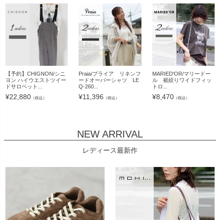
【予約】CHIGNON/シニ
Praia/プライア リネンフ
MARIED'OR/マリードー
ヨン ハイウエストツイー
ードオーバーシャツ LE
ル 裾絞りワイドフィッ
ドサロペット...
Q-260...
トロ...
¥
22,880
¥
11,396
¥
8,470
（税込）
（税込）
（税込）
NEW ARRIVAL
レディース最新作