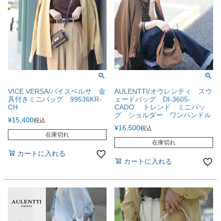
VICE VERSA/バイスベルサ 金
AULENTTI/オウレンティ スウ
具付きミニバッグ 99536KR-
ェードバッグ DI-3605-
CH
CADO トレンド ミニバッ
グ ショルダー ワンハンドル
¥
15,400
税込
¥
16,500
税込
在庫切れ
在庫切れ
カートに入れる
カートに入れる