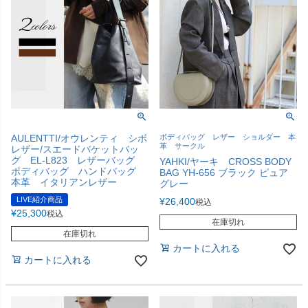
AULENTTI/オウレンティ シボ
ボディバッグ レザー ショルダー 本
革 サークル
レザー/スエードバケットバッ
グ EL-L823 レザーバッグ
YAHKI/ヤーキ CROSS BODY
ボディバッグ ハンドバッグ
BAG YH-656 ブラック ピュア
本革 イタリアンレザー
グレー
LIVE紹介商品
¥
26,400
税込
¥
25,300
税込
在庫切れ
在庫切れ
カートに入れる
カートに入れる