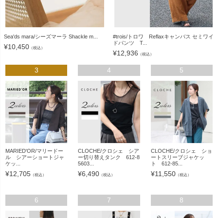
Sea'ds mara/シーズマーラ Shackle m...
#trois/トロワ Reflaxキャンバス セミワイ
ドパンツ T...
¥
10,450
（税込）
¥
12,936
（税込）
3
4
5
MARIED'OR/マリードー
CLOCHE/クロシェ シア
CLOCHE/クロシェ ショ
ル シアーショートジャ
ー切り替えタンク 612-8
ートスリーブジャケッ
ケッ...
5603...
ト 612-85...
¥
12,705
¥
6,490
¥
11,550
（税込）
（税込）
（税込）
6
7
8