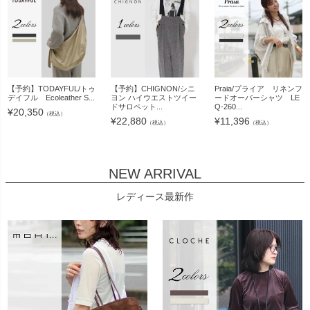
【予約】TODAYFUL/トゥ
【予約】CHIGNON/シニ
Praia/プライア リネンフ
デイフル Ecoleather S...
ヨン ハイウエストツイー
ードオーバーシャツ LE
ドサロペット...
Q-260...
¥
20,350
（税込）
¥
22,880
¥
11,396
（税込）
（税込）
NEW ARRIVAL
レディース最新作