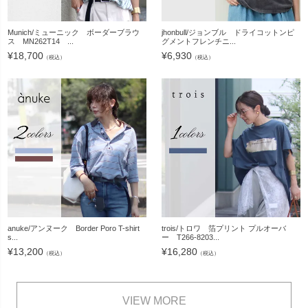
Munich/ミューニック ボーダーブラウ
jhonbull/ジョンブル ドライコットンピ
ス MN262T14 ...
グメントフレンチニ...
¥
18,700
¥
6,930
（税込）
（税込）
anuke/アンヌーク Border Poro T-shirt
trois/トロワ 箔プリント プルオーバ
s...
ー T266-8203...
¥
13,200
¥
16,280
（税込）
（税込）
VIEW MORE