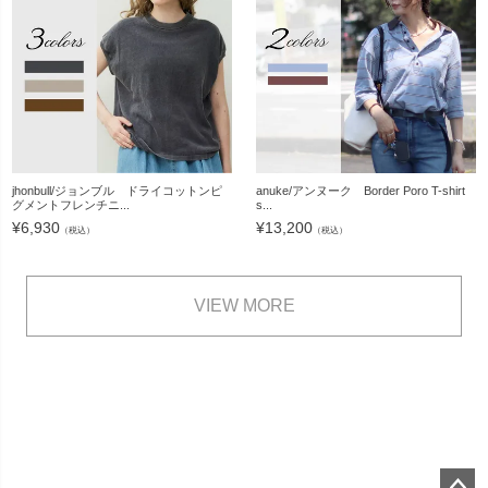
jhonbull/ジョンブル ドライコットンピ
anuke/アンヌーク Border Poro T-shirt
グメントフレンチニ...
s...
¥
6,930
¥
13,200
（税込）
（税込）
VIEW MORE