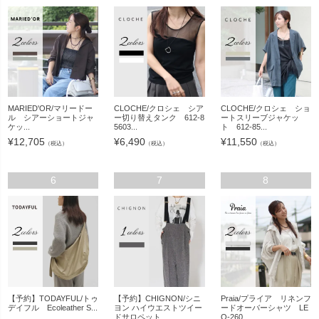
MARIED'OR/マリードー
CLOCHE/クロシェ シア
CLOCHE/クロシェ ショ
ル シアーショートジャ
ー切り替えタンク 612-8
ートスリーブジャケッ
ケッ...
5603...
ト 612-85...
¥
12,705
¥
6,490
¥
11,550
（税込）
（税込）
（税込）
6
7
8
【予約】TODAYFUL/トゥ
【予約】CHIGNON/シニ
Praia/プライア リネンフ
デイフル Ecoleather S...
ヨン ハイウエストツイー
ードオーバーシャツ LE
ドサロペット...
Q-260...