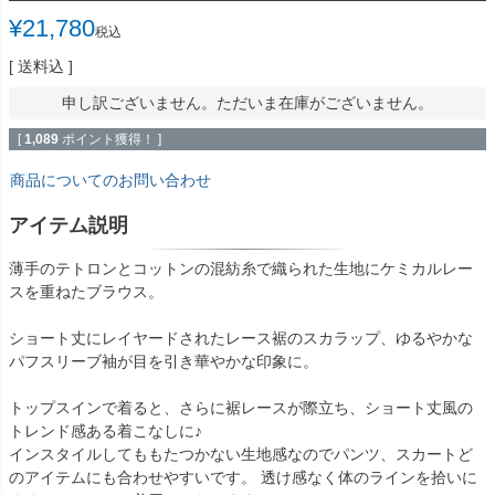
¥
21,780
税込
送料込
申し訳ございません。ただいま在庫がございません。
[
1,089
ポイント獲得！ ]
商品についてのお問い合わせ
アイテム説明
薄手のテトロンとコットンの混紡糸で織られた生地にケミカルレー
スを重ねたブラウス。
ショート丈にレイヤードされたレース裾のスカラップ、ゆるやかな
パフスリーブ袖が目を引き華やかな印象に。
トップスインで着ると、さらに裾レースが際立ち、ショート丈風の
トレンド感ある着こなしに♪
インスタイルしてももたつかない生地感なのでパンツ、スカートど
のアイテムにも合わせやすいです。 透け感なく体のラインを拾いに