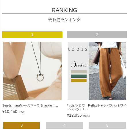
RANKING
売れ筋ランキング
1
2
Sea'ds mara/シーズマーラ Shackle m...
#trois/トロワ Reflaxキャンバス セミワイ
ドパンツ T...
¥
10,450
（税込）
¥
12,936
（税込）
3
4
5