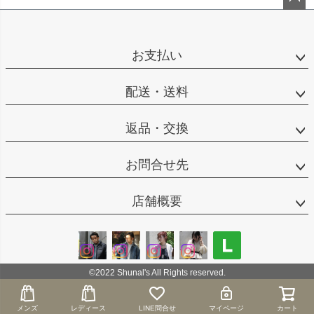
ペー
ジト
ップ
お支払い
へ
配送・送料
返品・交換
お問合せ先
店舗概要
©2022 Shunal's All Rights reserved.
メンズ
メンズ
レディース
レディース
LINE問合せ
LINE問合せ
マイページ
マイページ
カート
カート