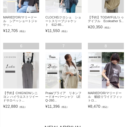
MARIED'OR/マリードー
CLOCHE/クロシェ ショ
【予約】TODAYFUL/トゥ
ル シアーショートジャ
ートスリーブジャケッ
デイフル Ecoleather S...
ケッ...
ト 612-85...
¥
20,350
（税込）
¥
12,705
¥
11,550
（税込）
（税込）
6
7
8
【予約】CHIGNON/シニ
Praia/プライア リネンフ
MARIED'OR/マリードー
ヨン ハイウエストツイー
ードオーバーシャツ LE
ル 裾絞りワイドフィッ
ドサロペット...
Q-260...
トロ...
¥
22,880
¥
11,396
¥
8,470
（税込）
（税込）
（税込）