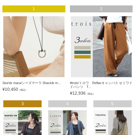
1
2
Sea'ds mara/シーズマーラ Shackle m...
#trois/トロワ Reflaxキャンバス セミワイ
ドパンツ T...
¥
10,450
（税込）
¥
12,936
（税込）
3
4
5