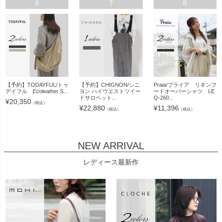
6
7
8
【予約】TODAYFUL/トゥ
【予約】CHIGNON/シニ
Praia/プライア リネンフ
デイフル Ecoleather S...
ヨン ハイウエストツイー
ードオーバーシャツ LE
ドサロペット...
Q-260...
¥
20,350
（税込）
¥
22,880
¥
11,396
（税込）
（税込）
NEW ARRIVAL
レディース最新作