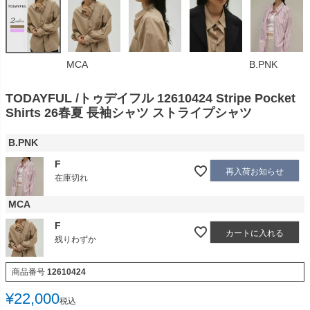
MCA
B.PNK
TODAYFUL /トゥデイフル 12610424 Stripe Pocket
Shirts 26春夏 長袖シャツ ストライプシャツ
B.PNK
F
再入荷お知らせ
在庫切れ
MCA
F
カートに入れる
残りわずか
商品番号
12610424
¥
22,000
税込