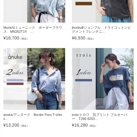
Munich/ミューニック ボーダーブラウ
jhonbull/ジョンブル ドライコットンピ
ス MN262T14 ...
グメントフレンチニ...
¥
18,700
¥
6,930
（税込）
（税込）
anuke/アンヌーク Border Poro T-shirt
trois/トロワ 箔プリント プルオーバ
s...
ー T266-8203...
¥
13,200
¥
16,280
（税込）
（税込）