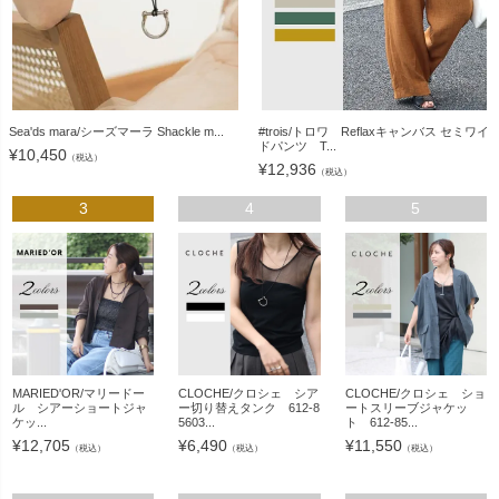
Sea'ds mara/シーズマーラ Shackle m...
#trois/トロワ Reflaxキャンバス セミワイ
ドパンツ T...
¥
10,450
（税込）
¥
12,936
（税込）
3
4
5
MARIED'OR/マリードー
CLOCHE/クロシェ シア
CLOCHE/クロシェ ショ
ル シアーショートジャ
ー切り替えタンク 612-8
ートスリーブジャケッ
ケッ...
5603...
ト 612-85...
¥
12,705
¥
6,490
¥
11,550
（税込）
（税込）
（税込）