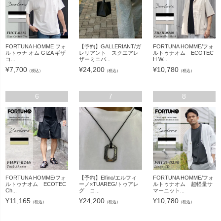
FORTUNA HOMME フォ
【予約】GALLERIANT/ガ
FORTUNA HOMME/フォ
ルトゥナ オム GIZA ギザ
レリアント スクエアレ
ルトゥナオム ECOTEC
コ...
ザーミニバ...
H W...
¥
7,700
¥
24,200
¥
10,780
（税込）
（税込）
（税込）
6
7
8
FORTUNA HOMME/フォ
【予約】Elfino/エルフィ
FORTUNA HOMME/フォ
ルトゥナオム ECOTEC
ーノ×TUAREG/トゥアレ
ルトゥナオム 超軽量サ
Ch...
グ コ...
マーニット...
¥
11,165
¥
24,200
¥
10,780
（税込）
（税込）
（税込）