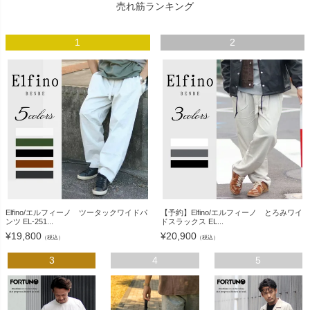
売れ筋ランキング
1
2
Elfino/エルフィーノ ツータックワイドパ
【予約】Elfino/エルフィーノ とろみワイ
ンツ EL-251...
ドスラックス EL...
¥
19,800
¥
20,900
（税込）
（税込）
3
4
5