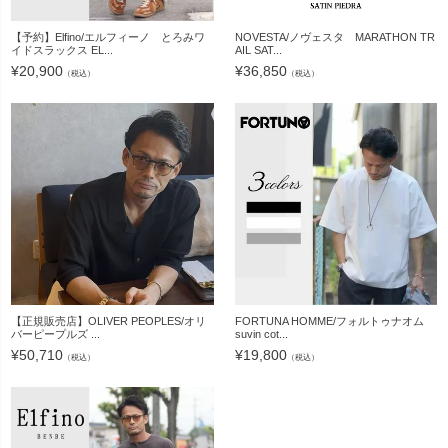
【予約】Elfino/エルフィーノ とろみワ
NOVESTA/ノヴェスタ MARATHON TR
イドスラックス EL...
AIL SAT...
¥
20,900
¥
36,850
（税込）
（税込）
【正規販売店】OLIVER PEOPLES/オリ
FORTUNA HOMME/フォルトゥナオム
バーピープルズ ...
suvin cot...
¥
50,710
¥
19,800
（税込）
（税込）