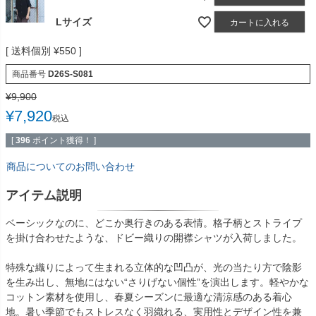
Lサイズ
カートに入れる
送料個別
¥
550
商品番号
D26S-S081
¥
9,900
¥
7,920
税込
[
396
ポイント獲得！ ]
商品についてのお問い合わせ
アイテム説明
ベーシックなのに、どこか奥行きのある表情。格子柄とストライプ
を掛け合わせたような、ドビー織りの開襟シャツが入荷しました。
特殊な織りによって生まれる立体的な凹凸が、光の当たり方で陰影
を生み出し、無地にはない“さりげない個性”を演出します。軽やかな
コットン素材を使用し、春夏シーズンに最適な清涼感のある着心
地。暑い季節でもストレスなく羽織れる、実用性とデザイン性を兼