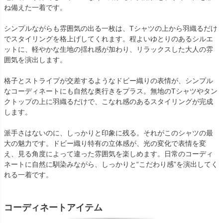
ね備えた一着です。
シンプルながらも雰囲気の出る一枚は、Tシャツの上から羽織るだけ
でスタイリングを格上げしてくれます。程よいゆとりのあるシルエ
ットに、軽やかな生地の揺れ感が加わり、リラックスした大人の雰
囲気を演出します。
格子とストライプが交差するようなドビー織りの表情が、シンプル
なコーディネートにも自然な奥行きをプラス。無地のTシャツやタン
クトップの上に羽織るだけで、こなれ感のあるスタイリングが完成
します。
派手さはないのに、しっかりと印象に残る。それがこのシャツの最
大の魅力です。ドビー織り特有の立体感が、光の変化で表情を変
え、見る角度によって違った雰囲気を楽しめます。日常のコーディ
ネートに自然に馴染みながら、しっかりと“こだわり感”を演出してく
れる一着です。
コーディネートアイテム