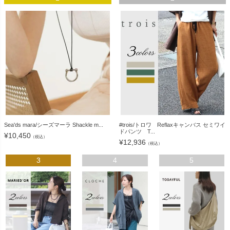
Sea'ds mara/シーズマーラ Shackle m...
#trois/トロワ Reflaxキャンバス セミワイ
ドパンツ T...
¥
10,450
（税込）
¥
12,936
（税込）
3
4
5