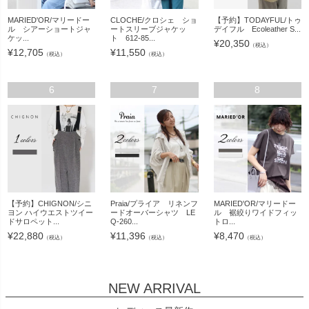
MARIED'OR/マリードー
CLOCHE/クロシェ ショ
【予約】TODAYFUL/トゥ
ル シアーショートジャ
ートスリーブジャケッ
デイフル Ecoleather S...
ケッ...
ト 612-85...
¥
20,350
（税込）
¥
12,705
¥
11,550
（税込）
（税込）
6
7
8
【予約】CHIGNON/シニ
Praia/プライア リネンフ
MARIED'OR/マリードー
ヨン ハイウエストツイー
ードオーバーシャツ LE
ル 裾絞りワイドフィッ
ドサロペット...
Q-260...
トロ...
¥
22,880
¥
11,396
¥
8,470
（税込）
（税込）
（税込）
NEW ARRIVAL