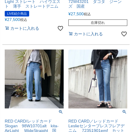
Light ストレート ハイウエス
72W43201 ダコタ ジーン
ト 薄手 ストレートデニム
ズ 国産
¥
27,500
LIVE紹介商品
税込
¥
27,500
税込
在庫切れ
カートに入れる
カートに入れる
RED CARD/レッドカード
RED CARD／レッドカード
Slogan 98W10701alt kita-
Leslieセンタープレスフレアデ
AirLight WideStraight 国
ニム 72351901emf カット