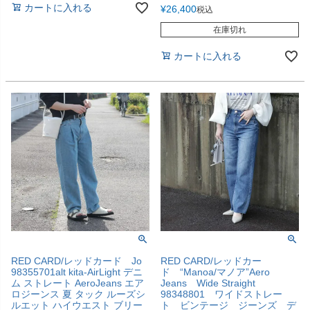
カートに入れる
¥
26,400
税込
在庫切れ
カートに入れる
RED CARD/レッドカード Jo
RED CARD/レッドカー
98355701alt kita-AirLight デニ
ド “Manoa/マノア”Aero
ム ストレート AeroJeans エア
Jeans Wide Straight
ロジーンス 夏 タック ルーズシ
98348801 ワイドストレー
ルエット ハイウエスト ブリー
ト ビンテージ ジーンズ デ