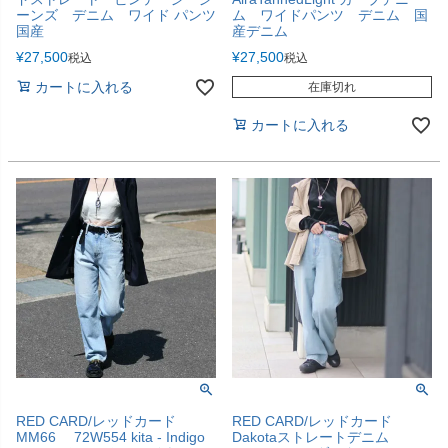
ーンズ デニム ワイド パンツ
ム ワイドパンツ デニム 国
国産
産デニム
¥
27,500
¥
27,500
税込
税込
カートに入れる
在庫切れ
カートに入れる
RED CARD/レッドカード
RED CARD/レッドカード
MM66 72W554 kita - Indigo
Dakotaストレートデニム