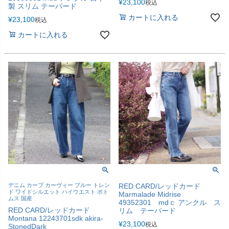
¥
23,100
税込
製 スリム テーパード
カートに入れる
¥
23,100
税込
カートに入れる
デニム カーブ カーヴィー ブルー トレン
RED CARD/レッドカード
ド ワイドシルエット ハイウエスト ボト
Marmalade Midrise
ムス 国産
49352301 mdｃ アンクル ス
RED CARD/レッドカード
リム テーパード
Montana 12243701sdk akira-
¥
23,100
税込
StonedDark