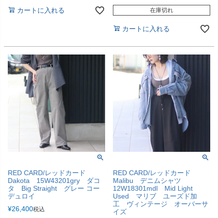
カートに入れる
在庫切れ
カートに入れる
RED CARD/レッドカード
RED CARD/レッドカード
Dakota 15W43201gry ダコ
Malibu デニムシャツ
タ Big Straight グレー コー
12W18301mdl Mid Light
デュロイ
Used マリブ ユーズド加
工 ヴィンテージ オーバーサ
¥
26,400
税込
イズ