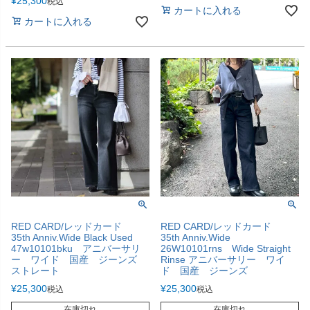
¥
25,300
税込
カートに入れる
カートに入れる
RED CARD/レッドカード
RED CARD/レッドカード
35th Anniv.Wide Black Used
35th Anniv.Wide
47w10101bku アニバーサリ
26W10101rns Wide Straight
ー ワイド 国産 ジーンズ
Rinse アニバーサリー ワイ
ストレート
ド 国産 ジーンズ
¥
25,300
¥
25,300
税込
税込
在庫切れ
在庫切れ