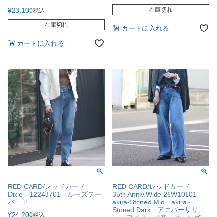
¥
23,100
在庫切れ
税込
在庫切れ
カートに入れる
カートに入れる
RED CARD/レッドカード
RED CARD/レッドカード
Dixie 12248701 ルーズテー
35th Anniv.Wide 26W10101
パード
akira-Stoned Mid akira -
Stoned Dark アニバーサリ
¥
24,200
税込