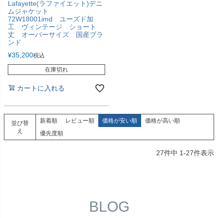
Lafayette(ラファイエット)デニ
ムジャケット
72W18001imd ユーズド加
工 ヴィンテージ ショート
丈 オーバーサイズ 国産ブラ
ンド
¥
35,200
税込
在庫切れ
カートに入れる
新着順
レビュー順
価格が安い順
価格が高い順
並び替
え
優先度順
27
件中
1
-
27
件表示
BLOG