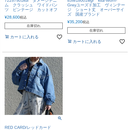
72257501kdl ダメージデニ
83W18001wgr kita-Worn-
ム クラッシュ ワイドパン
Greyユーズド加工 ヴィンテー
ツ ビンテージ カットオフ
ジ ショート丈 オーバーサイ
ズ 国産ブランド
¥
28,600
税込
¥
35,200
税込
在庫切れ
在庫切れ
カートに入れる
カートに入れる
RED CARD/レッドカード