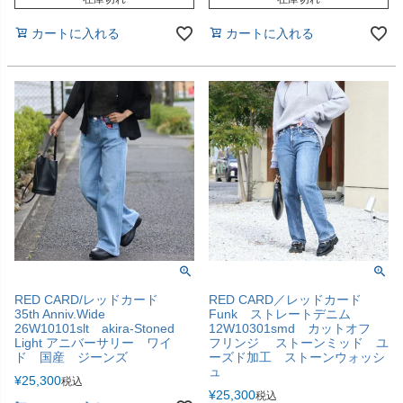
カートに入れる
カートに入れる
RED CARD/レッドカード
RED CARD／レッドカード
35th Anniv.Wide
Funk ストレートデニム
26W10101slt akira-Stoned
12W10301smd カットオフ
Light アニバーサリー ワイ
フリンジ ストーンミッド ユ
ド 国産 ジーンズ
ーズド加工 ストーンウォッシ
ュ
¥
25,300
税込
¥
25,300
税込