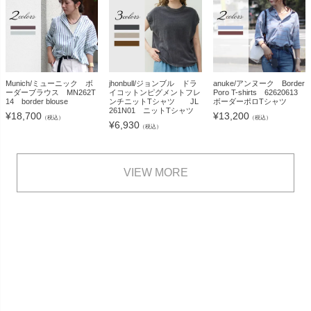
Munich/ミューニック ボ
jhonbull/ジョンブル ドラ
anuke/アンヌーク Border
ーダーブラウス MN262T
イコットンピグメントフレ
Poro T-shirts 62620613
14 border blouse
ンチニットTシャツ JL
ボーダーポロTシャツ
261N01 ニットTシャツ
¥
18,700
¥
13,200
（税込）
（税込）
¥
6,930
（税込）
VIEW MORE