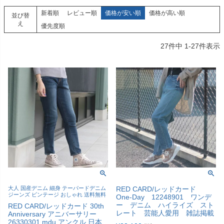
新着順
レビュー順
価格が安い順
価格が高い順
並び替
え
優先度順
27
件中
1
-
27
件表示
大人 国産デニム 細身 テーパードデニム
RED CARD/レッドカード
ジーンズ ビンテージ おしゃれ 送料無料
One-Day 12248901 ワンデ
ー デニム ハイライズ スト
RED CARD/レッドカード 30th
レート 芸能人愛用 雑誌掲載
Anniversary アニバーサリー
26330301 mdu アンクル 日本