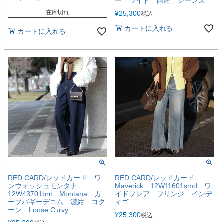
ー ワイド 国産 ジーンズ
在庫切れ
¥
25,300
税込
カートに入れる
カートに入れる
RED CARD/レッドカード ワ
RED CARD/レッドカード
ンウォッシュモンタナ
Maverick 12W11601smd ワ
12W43701brn Montana カ
イドフレア フリンジ インデ
ーブバギーデニム 濃紺 コク
ィゴ
ーン Loose Curvy
¥
25,300
税込