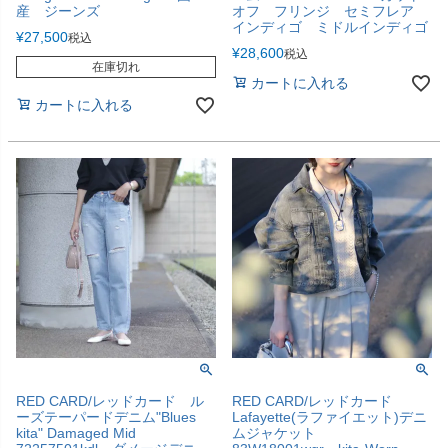
産 ジーンズ
オフ フリンジ セミフレア
インディゴ ミドルインディゴ
¥
27,500
税込
¥
28,600
税込
在庫切れ
カートに入れる
カートに入れる
RED CARD/レッドカード ル
RED CARD/レッドカード
ーズテーパードデニム"Blues
Lafayette(ラファイエット)デニ
kita" Damaged Mid
ムジャケット