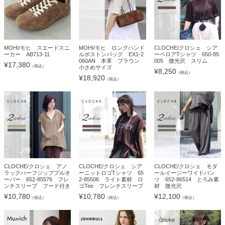
MOHI/モヒ スエードスニ
MOHI/モヒ ロングハンド
CLOCHE/クロシェ シア
ーカー AB713-11
ルボストンバッグ EX1-2
ーベロアTシャツ 650-85
060AN 本革 ブラウン
005 微光沢 スリム
¥
17,380
（税込）
小さめサイズ
¥
8,250
（税込）
¥
18,920
（税込）
CLOCHE/クロシェ アノ
CLOCHE/クロシェ シア
CLOCHE/クロシェ モダ
ラックハーフジッププルオ
ーニットロゴTシャツ 65
ールイージーワイドパン
ーバー 652-85576 フレ
2-85506 ライト素材 ロ
ツ 652-86514 とろみ素
ンチスリーブ フード付き
ゴTee フレンチスリーブ
材 微光沢
¥
10,780
¥
10,780
¥
12,100
（税込）
（税込）
（税込）