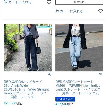
カートに入れる
在庫切れ
カートに入れる
RED CARD/レッドカード
RED CARD/レッドカード
35th Anniv.Wide
MM66 72W554 kita - Indigo
26W10101rns Wide Straight
Light ストレート ハイウエス
Rinse アニバーサリー ワイ
ト 薄手 ストレートデニム
ド 国産 ジーンズ
LIVE紹介商品
¥
25,300
税込
¥
27,500
税込