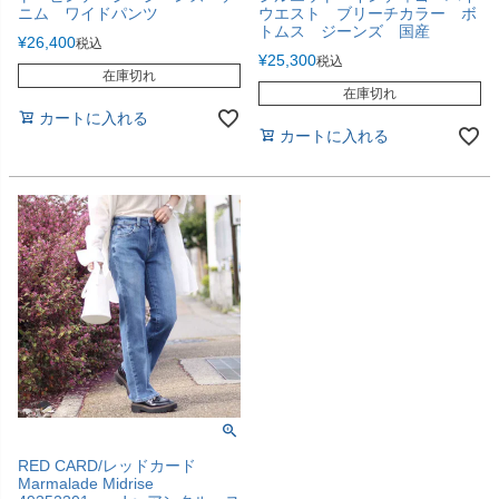
ニム ワイドパンツ
ウエスト ブリーチカラー ボ
トムス ジーンズ 国産
¥
26,400
税込
¥
25,300
税込
在庫切れ
在庫切れ
カートに入れる
カートに入れる
RED CARD/レッドカード
Marmalade Midrise