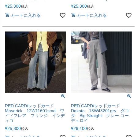
¥
25,300
¥
25,300
税込
税込
カートに入れる
カートに入れる
RED CARD/レッドカード
RED CARD/レッドカード
Maverick 12W11601smd ワ
Dakota 15W43201gry ダコ
イドフレア フリンジ インデ
タ Big Straight グレー コー
ィゴ
デュロイ
¥
25,300
¥
26,400
税込
税込