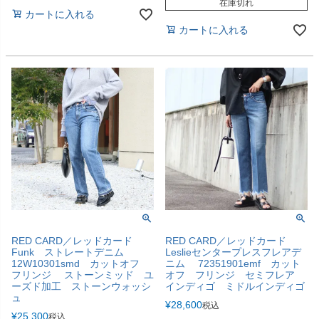
在庫切れ
カートに入れる
カートに入れる
RED CARD／レッドカード
RED CARD／レッドカード
Funk ストレートデニム
Leslieセンタープレスフレアデ
12W10301smd カットオフ
ニム 72351901emf カット
フリンジ ストーンミッド ユ
オフ フリンジ セミフレア
ーズド加工 ストーンウォッシ
インディゴ ミドルインディゴ
ュ
¥
28,600
税込
¥
25,300
税込