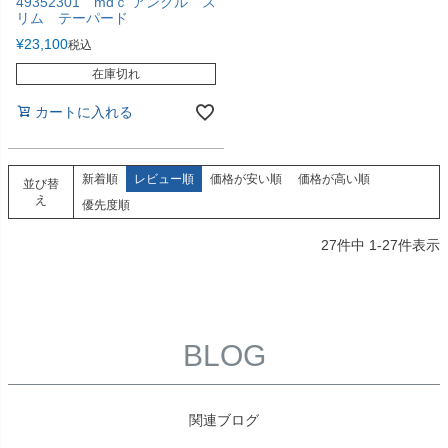
49352301 mdｃ アンクル ス
リム テーパード
¥
23,100
税込
在庫切れ
カートに入れる
新着順
レビュー順
価格が安い順
価格が高い順
並び替
え
優先度順
27
件中
1
-
27
件表示
BLOG
関連ブログ