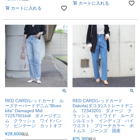
カートに入れる
カートに入れる
RED CARD/レッドカード ル
RED CARD/レッドカード
ーズテーパードデニム"Blues
Dakota(ダコタ)ストレートデニ
kita" Damaged Mid
ム 72343201 ダメージ ク
72257501kdl ダメージデニ
ラッシュ セミワイド ルーズ
ム クラッシュ ワイドパン
シルエット インディゴ ハイ
ツ ビンテージ カットオフ
ウエスト ブリーチカラー ボ
トムス ジーンズ 国産
¥
28,600
税込
¥
25,300
税込