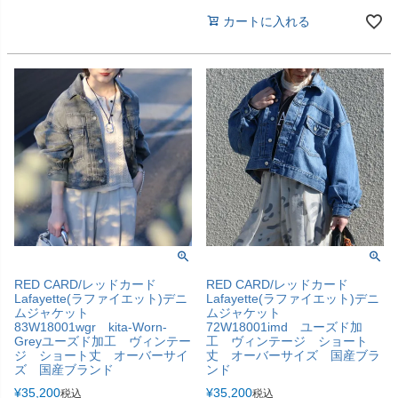
カートに入れる
RED CARD/レッドカード
RED CARD/レッドカード
Lafayette(ラファイエット)デニ
Lafayette(ラファイエット)デニ
ムジャケット
ムジャケット
83W18001wgr kita-Worn-
72W18001imd ユーズド加
Greyユーズド加工 ヴィンテー
工 ヴィンテージ ショート
ジ ショート丈 オーバーサイ
丈 オーバーサイズ 国産ブラ
ズ 国産ブランド
ンド
¥
35,200
¥
35,200
税込
税込