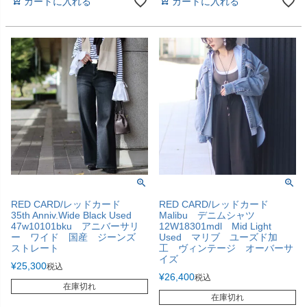
カートに入れる
カートに入れる
RED CARD/レッドカード
RED CARD/レッドカード
35th Anniv.Wide Black Used
Malibu デニムシャツ
47w10101bku アニバーサリ
12W18301mdl Mid Light
ー ワイド 国産 ジーンズ
Used マリブ ユーズド加
ストレート
工 ヴィンテージ オーバーサ
イズ
¥
25,300
税込
¥
26,400
税込
在庫切れ
在庫切れ