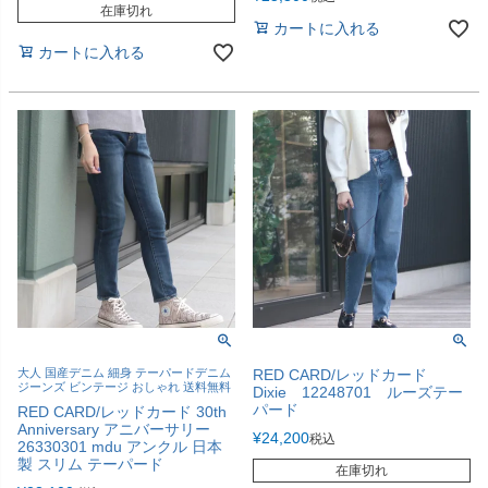
在庫切れ
カートに入れる
カートに入れる
大人 国産デニム 細身 テーパードデニム
RED CARD/レッドカード
ジーンズ ビンテージ おしゃれ 送料無料
Dixie 12248701 ルーズテー
パード
RED CARD/レッドカード 30th
Anniversary アニバーサリー
¥
24,200
税込
26330301 mdu アンクル 日本
製 スリム テーパード
在庫切れ