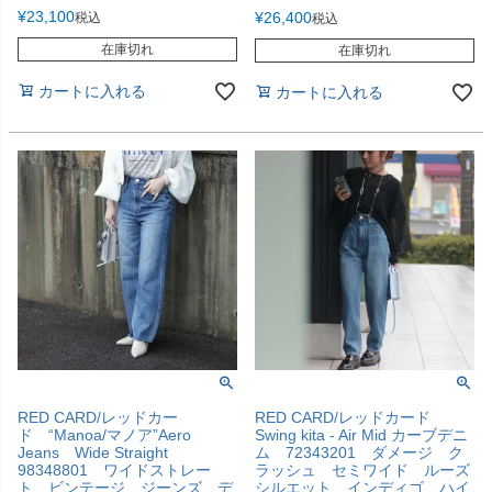
¥
23,100
¥
26,400
税込
税込
在庫切れ
在庫切れ
カートに入れる
カートに入れる
RED CARD/レッドカー
RED CARD/レッドカード
ド “Manoa/マノア”Aero
Swing kita - Air Mid カーブデニ
Jeans Wide Straight
ム 72343201 ダメージ ク
98348801 ワイドストレー
ラッシュ セミワイド ルーズ
ト ビンテージ ジーンズ デ
シルエット インディゴ ハイ