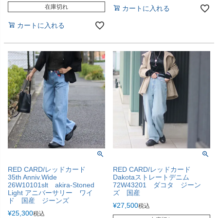
在庫切れ
カートに入れる
カートに入れる
RED CARD/レッドカード
RED CARD/レッドカード
35th Anniv.Wide
Dakotaストレートデニム
26W10101slt akira-Stoned
72W43201 ダコタ ジーン
Light アニバーサリー ワイ
ズ 国産
ド 国産 ジーンズ
¥
27,500
税込
¥
25,300
税込