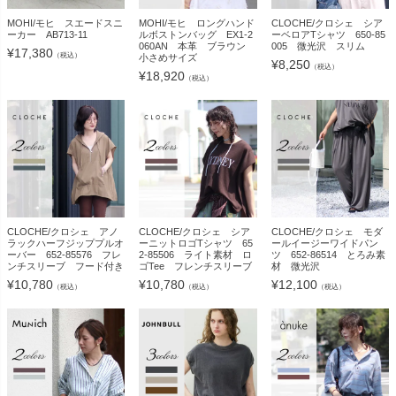
MOHI/モヒ スエードスニ
MOHI/モヒ ロングハンド
CLOCHE/クロシェ シア
ーカー AB713-11
ルボストンバッグ EX1-2
ーベロアTシャツ 650-85
060AN 本革 ブラウン
005 微光沢 スリム
¥
17,380
（税込）
小さめサイズ
¥
8,250
（税込）
¥
18,920
（税込）
CLOCHE/クロシェ アノ
CLOCHE/クロシェ シア
CLOCHE/クロシェ モダ
ラックハーフジッププルオ
ーニットロゴTシャツ 65
ールイージーワイドパン
ーバー 652-85576 フレ
2-85506 ライト素材 ロ
ツ 652-86514 とろみ素
ンチスリーブ フード付き
ゴTee フレンチスリーブ
材 微光沢
¥
10,780
¥
10,780
¥
12,100
（税込）
（税込）
（税込）