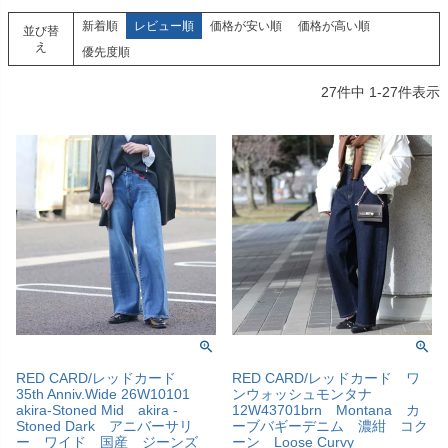
新着順
レビュー順
価格が安い順
価格が高い順
並び替
え
優先度順
27
件中
1
-
27
件表示
RED CARD/レッドカード
RED CARD/レッドカード ワ
35th Anniv.Wide 26W10101
ンウォッシュモンタナ
akira-Stoned Mid akira -
12W43701brn Montana カ
Stoned Dark アニバーサリ
ーブバギーデニム 濃紺 コク
ー ワイド 国産 ジーンズ
ーン Loose Curvy