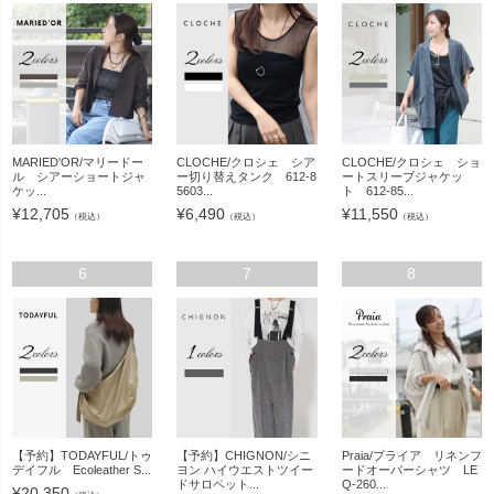
MARIED'OR/マリードー
CLOCHE/クロシェ シア
CLOCHE/クロシェ ショ
ル シアーショートジャ
ー切り替えタンク 612-8
ートスリーブジャケッ
ケッ...
5603...
ト 612-85...
¥
12,705
¥
6,490
¥
11,550
（税込）
（税込）
（税込）
6
7
8
【予約】TODAYFUL/トゥ
【予約】CHIGNON/シニ
Praia/プライア リネンフ
デイフル Ecoleather S...
ヨン ハイウエストツイー
ードオーバーシャツ LE
ドサロペット...
Q-260...
¥
20,350