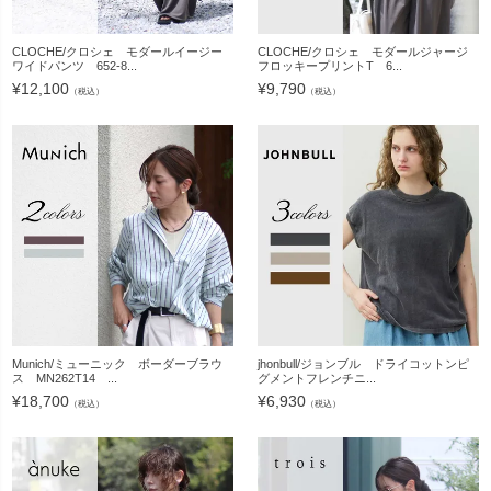
CLOCHE/クロシェ モダールイージー
CLOCHE/クロシェ モダールジャージ
ワイドパンツ 652-8...
フロッキープリントT 6...
¥
12,100
¥
9,790
（税込）
（税込）
Munich/ミューニック ボーダーブラウ
jhonbull/ジョンブル ドライコットンピ
ス MN262T14 ...
グメントフレンチニ...
¥
18,700
¥
6,930
（税込）
（税込）