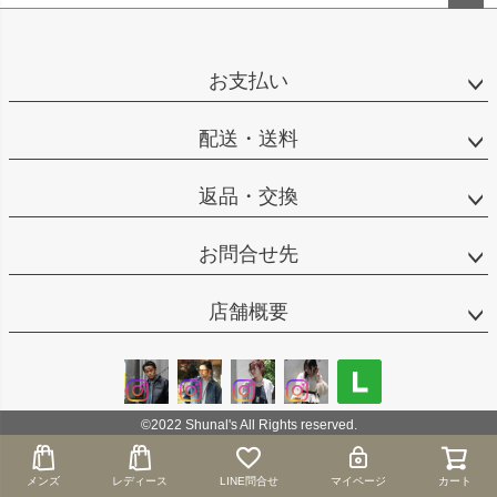
ペー
ジト
ップ
お支払い
へ
配送・送料
返品・交換
お問合せ先
店舗概要
©2022 Shunal's All Rights reserved.
メンズ
メンズ
レディース
レディース
LINE問合せ
LINE問合せ
マイページ
マイページ
カート
カート