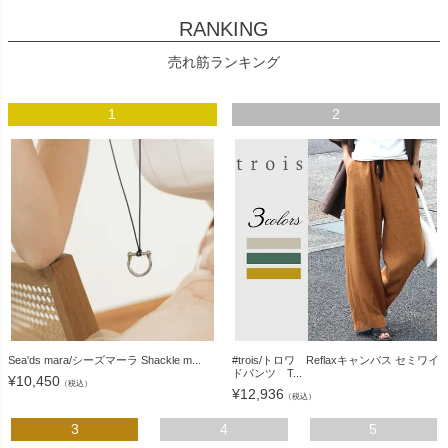
RANKING
売れ筋ランキング
1
2
Sea'ds mara/シーズマーラ Shackle m...
#trois/トロワ Reflaxキャンバス セミワイ
ドパンツ T...
¥
10,450
（税込）
¥
12,936
（税込）
3
4
5