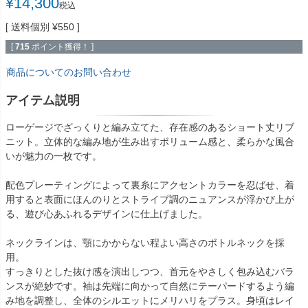
¥
14,300
税込
送料個別
¥
550
[
715
ポイント獲得！ ]
商品についてのお問い合わせ
アイテム説明
ローゲージでざっくりと編み立てた、存在感のあるショート丈リブ
ニット。立体的な編み地が生み出すボリューム感と、柔らかな風合
いが魅力の一枚です。
配色プレーティングによって裏糸にアクセントカラーを忍ばせ、着
用すると表面にほんのりとストライプ調のニュアンスが浮かび上が
る、遊び心あふれるデザインに仕上げました。
ネックラインは、顎にかからない程よい高さのボトルネックを採
用。
すっきりとした抜け感を演出しつつ、首元をやさしく包み込むバラ
ンスが絶妙です。袖は先端に向かって自然にテーパードするよう編
み地を調整し、全体のシルエットにメリハリをプラス。身頃はレイ