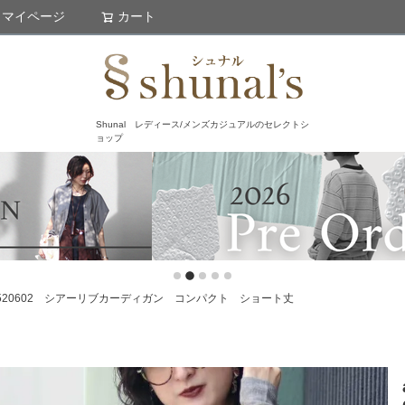
マイページ
カート
検索
Shunal レディース/メンズカジュアルのセレクトシ
ョップ
gan 62520602 シアーリブカーディガン コンパクト ショート丈