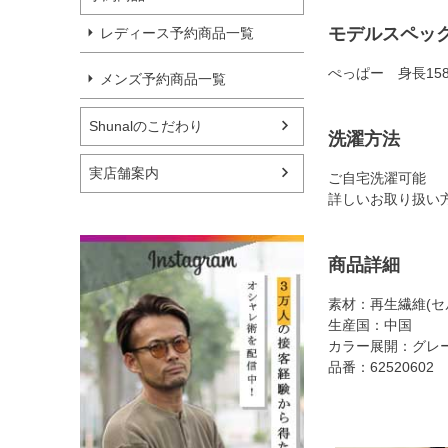
モデルスペッ
レディース予約商品一覧
ぺっぱー 身長15
メンズ予約商品一覧
Shunalのこだわり
洗濯方法
実店舗案内
ご自宅洗濯可能
詳しいお取り扱い
商品詳細
素材：再生繊維(セ
生産国：中国
カラー展開：グレ
品番：62520602