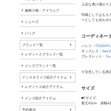
上品な透け感がス
服飾小物・アイウェア
羽織としてはもち
ーとしても合わせ
シューズ
バッグ
コーディネー
ブランド一覧
パンツ：
TODAYFU
ネックレス：
Sea'
レディースブランド一覧
ブレスレット：
Se
メンズブランド一覧
※完売している商
インスタライブ紹介アイテム
レディース紹介アイテム
サイズ
■Fサイズ
メンズ紹介アイテム
着丈43cm 肩幅4
予約商品