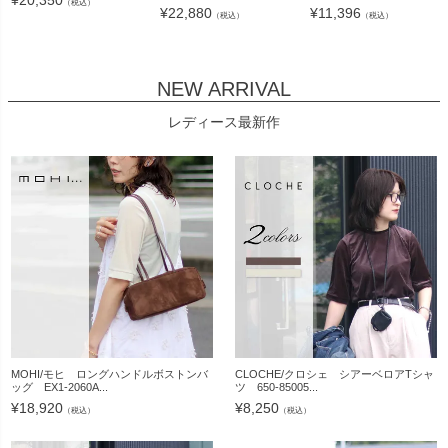
¥
20,350
（税込）
¥
22,880
¥
11,396
（税込）
（税込）
NEW ARRIVAL
レディース最新作
MOHI/モヒ ロングハンドルボストンバ
CLOCHE/クロシェ シアーベロアTシャ
ッグ EX1-2060A...
ツ 650-85005...
¥
18,920
¥
8,250
（税込）
（税込）