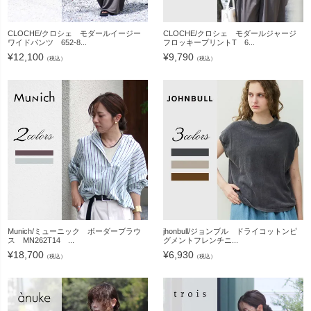
CLOCHE/クロシェ モダールイージー
CLOCHE/クロシェ モダールジャージ
ワイドパンツ 652-8...
フロッキープリントT 6...
¥
12,100
¥
9,790
（税込）
（税込）
Munich/ミューニック ボーダーブラウ
jhonbull/ジョンブル ドライコットンピ
ス MN262T14 ...
グメントフレンチニ...
¥
18,700
¥
6,930
（税込）
（税込）