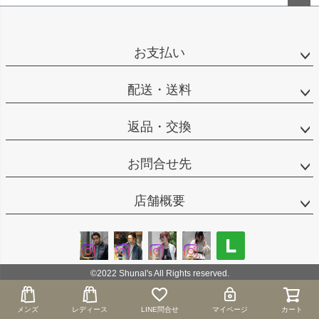
ペー
ジト
ップ
お支払い
へ
配送・送料
返品・交換
お問合せ先
店舗概要
©2022 Shunal's All Rights reserved.
メンズ
メンズ
レディース
レディース
LINE問合せ
LINE問合せ
マイページ
マイページ
カート
カート