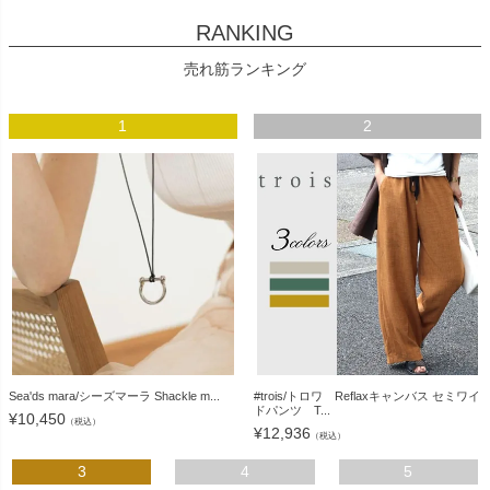
RANKING
売れ筋ランキング
1
2
Sea'ds mara/シーズマーラ Shackle m...
#trois/トロワ Reflaxキャンバス セミワイ
ドパンツ T...
¥
10,450
（税込）
¥
12,936
（税込）
3
4
5