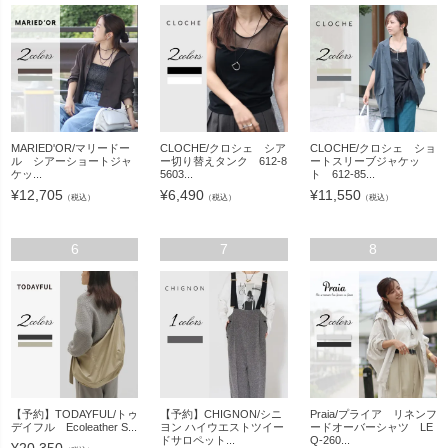
MARIED'OR/マリードー
CLOCHE/クロシェ シア
CLOCHE/クロシェ ショ
ル シアーショートジャ
ー切り替えタンク 612-8
ートスリーブジャケッ
ケッ...
5603...
ト 612-85...
¥
12,705
¥
6,490
¥
11,550
（税込）
（税込）
（税込）
6
7
8
【予約】TODAYFUL/トゥ
【予約】CHIGNON/シニ
Praia/プライア リネンフ
デイフル Ecoleather S...
ヨン ハイウエストツイー
ードオーバーシャツ LE
ドサロペット...
Q-260...