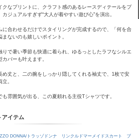
イクなプリントに、クラフト感のあるレースディテールをプ
、カジュアルすぎず“大人が着やすい遊び心”を演出。
ムに合わせるだけでスタイリングが完成するので、「何を合
悩まないのも嬉しいポイント。
触りで暑い季節も快適に着られ、ゆるっとしたラフなシルエ
型カバーも叶えます。
長め丈と、二の腕をしっかり隠してくれる袖丈で、1枚で安
両立。
でも雰囲気が出る、この夏頼れる主役Tシャツです。
トアイテム
AZZO DONNA/トラッゾドンナ リンクルドマーメイドスカート ブ