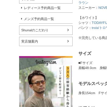
ラウン
スニーカー：
NOV
レディース予約商品一覧
【ホワイト】
メンズ予約商品一覧
シャツ：
TODAYFU
パンツ：
trois
Shunalのこだわり
※完売している商
実店舗案内
サイズ
■Fサイズ
肩幅48.0cm 身幅
モデルスペッ
身長154cm Fサ