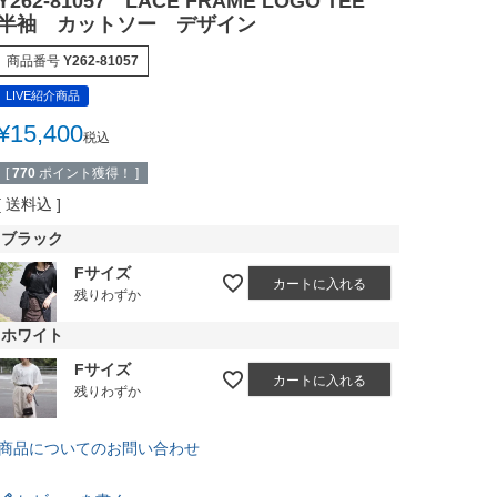
Y262-81057 LACE FRAME LOGO TEE
半袖 カットソー デザイン
商品番号
Y262-81057
LIVE紹介商品
¥
15,400
税込
[
770
ポイント獲得！ ]
送料込
ブラック
Fサイズ
カートに入れる
残りわずか
ホワイト
Fサイズ
カートに入れる
残りわずか
商品についてのお問い合わせ