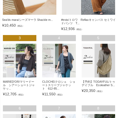
Sea'ds mara/シーズマーラ Shackle m...
#trois/トロワ Reflaxキャンバス セミワイ
ドパンツ T...
¥
10,450
（税込）
¥
12,936
（税込）
3
4
5
MARIED'OR/マリードー
CLOCHE/クロシェ ショ
【予約】TODAYFUL/トゥ
ル シアーショートジャ
ートスリーブジャケッ
デイフル Ecoleather S...
ケッ...
ト 612-85...
¥
20,350
（税込）
¥
12,705
¥
11,550
（税込）
（税込）
6
7
8