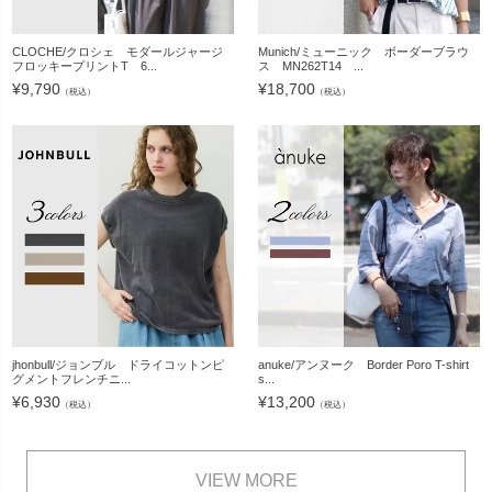
CLOCHE/クロシェ モダールジャージ
Munich/ミューニック ボーダーブラウ
フロッキープリントT 6...
ス MN262T14 ...
¥
9,790
¥
18,700
（税込）
（税込）
jhonbull/ジョンブル ドライコットンピ
anuke/アンヌーク Border Poro T-shirt
グメントフレンチニ...
s...
¥
6,930
¥
13,200
（税込）
（税込）
VIEW MORE