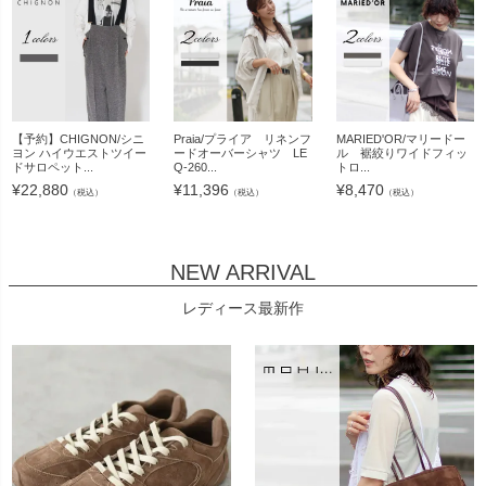
【予約】CHIGNON/シニ
Praia/プライア リネンフ
MARIED'OR/マリードー
ヨン ハイウエストツイー
ードオーバーシャツ LE
ル 裾絞りワイドフィッ
ドサロペット...
Q-260...
トロ...
¥
22,880
¥
11,396
¥
8,470
（税込）
（税込）
（税込）
NEW ARRIVAL
レディース最新作