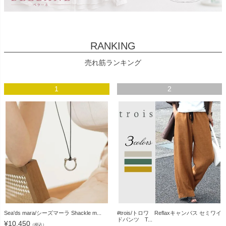
RANKING
売れ筋ランキング
1
2
Sea'ds mara/シーズマーラ Shackle m...
#trois/トロワ Reflaxキャンバス セミワイ
ドパンツ T...
¥
10,450
（税込）