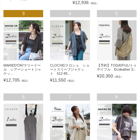
¥
12,936
（税込）
3
4
5
MARIED'OR/マリードー
CLOCHE/クロシェ ショ
【予約】TODAYFUL/トゥ
ル シアーショートジャ
ートスリーブジャケッ
デイフル Ecoleather S...
ケッ...
ト 612-85...
¥
20,350
（税込）
¥
12,705
¥
11,550
（税込）
（税込）
6
7
8