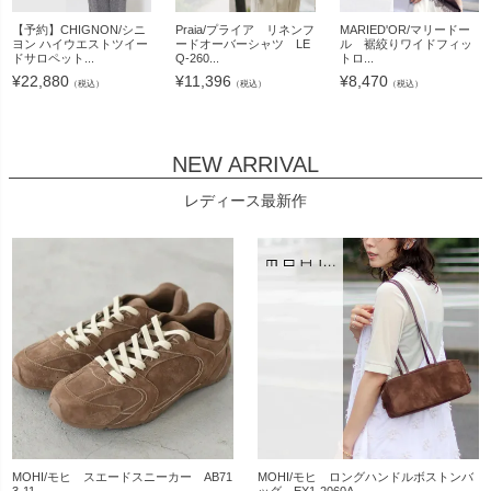
【予約】CHIGNON/シニ
Praia/プライア リネンフ
MARIED'OR/マリードー
ヨン ハイウエストツイー
ードオーバーシャツ LE
ル 裾絞りワイドフィッ
ドサロペット...
Q-260...
トロ...
¥
22,880
¥
11,396
¥
8,470
（税込）
（税込）
（税込）
NEW ARRIVAL
レディース最新作
MOHI/モヒ スエードスニーカー AB71
MOHI/モヒ ロングハンドルボストンバ
3-11
ッグ EX1-2060A...