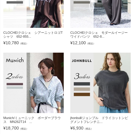
CLOCHE/クロシェ シアーニットロゴT
CLOCHE/クロシェ モダールイージー
シャツ 652-855...
ワイドパンツ 652-8...
¥
10,780
¥
12,100
（税込）
（税込）
Munich/ミューニック ボーダーブラウ
jhonbull/ジョンブル ドライコットンピ
ス MN262T14 ...
グメントフレンチニ...
¥
18,700
¥
6,930
（税込）
（税込）