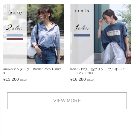
anuke/アンヌーク Border Poro T-shirt
trois/トロワ 箔プリント プルオーバ
s...
ー T266-8203...
¥
13,200
¥
16,280
（税込）
（税込）
VIEW MORE