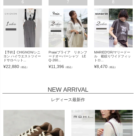
6
7
8
【予約】CHIGNON/シニ
Praia/プライア リネンフ
MARIED'OR/マリードー
ヨン ハイウエストツイー
ードオーバーシャツ LE
ル 裾絞りワイドフィッ
ドサロペット...
Q-260...
トロ...
¥
22,880
¥
11,396
¥
8,470
（税込）
（税込）
（税込）
NEW ARRIVAL
レディース最新作