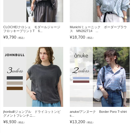
CLOCHE/クロシェ モダールジャージ
Munich/ミューニック ボーダーブラウ
フロッキープリントT 6...
ス MN262T14 ...
¥
9,790
¥
18,700
（税込）
（税込）
jhonbull/ジョンブル ドライコットンピ
anuke/アンヌーク Border Poro T-shirt
グメントフレンチニ...
s...
¥
6,930
¥
13,200
（税込）
（税込）