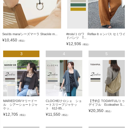
Sea'ds mara/シーズマーラ Shackle m...
#trois/トロワ Reflaxキャンバス セミワイ
ドパンツ T...
¥
10,450
（税込）
¥
12,936
（税込）
3
4
5
MARIED'OR/マリードー
CLOCHE/クロシェ ショ
【予約】TODAYFUL/トゥ
ル シアーショートジャ
ートスリーブジャケッ
デイフル Ecoleather S...
ケッ...
ト 612-85...
¥
20,350
（税込）
¥
12,705
¥
11,550
（税込）
（税込）