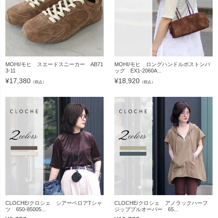
MOHI/モヒ スエードスニーカー AB71
MOHI/モヒ ロングハンドルボストンバ
3-11
ッグ EX1-2060A...
¥
17,380
¥
18,920
（税込）
（税込）
CLOCHE/クロシェ シアーベロアTシャ
CLOCHE/クロシェ アノラックハーフ
ツ 650-85005...
ジッププルオーバー 65...