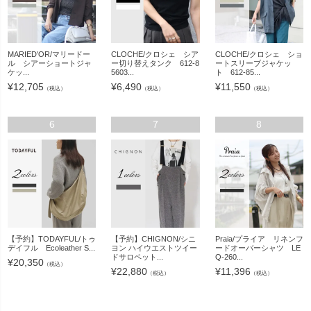
MARIED'OR/マリードー
CLOCHE/クロシェ シア
CLOCHE/クロシェ ショ
ル シアーショートジャ
ー切り替えタンク 612-8
ートスリーブジャケッ
ケッ...
5603...
ト 612-85...
¥
12,705
¥
6,490
¥
11,550
（税込）
（税込）
（税込）
6
7
8
【予約】TODAYFUL/トゥ
【予約】CHIGNON/シニ
Praia/プライア リネンフ
デイフル Ecoleather S...
ヨン ハイウエストツイー
ードオーバーシャツ LE
ドサロペット...
Q-260...
¥
20,350
（税込）
¥
22,880
¥
11,396
（税込）
（税込）