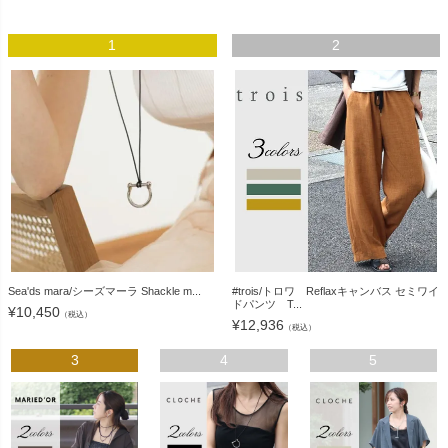
1
2
Sea'ds mara/シーズマーラ Shackle m...
#trois/トロワ Reflaxキャンバス セミワイ
ドパンツ T...
¥
10,450
（税込）
¥
12,936
（税込）
3
4
5