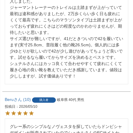
入しました。

ジャーマントレーナーのトレイルは土踏まずが上がっていて
最初は違和感がありましたが、2万歩くらい歩く日も疲れに
くくて最高です。こちらのマラソンタイプは土踏まずが上が
っておらず疲れにくさはどの程度なのかわかりませんが、期
待したいと思います。

サイズ選びが難しいですが、41だときついので42を履いてい
ます(実寸25.8cm、普段履く他の靴26.5cm)。個人的には多
少ゆとりが欲しいので42が少し遊びがあってちょうど良いで
す。試せるなら履いてからサイズを決めるとベストです。

シュナルさんにはカッコ良くて合わせやすくて疲れにくくて
履き心地の良い靴を教えていただき感謝しています。値段は
少ししますが、試す価値ありです！
Beru
10
岐阜県
40代
男性
購入者
投稿日
2026/05/10
グレー系のシンプルなノヴェスタを探していたらドンピシャ
デザインが販売されていたのでシュナルさんのECサイトか