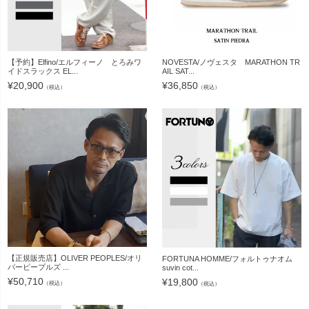
【予約】Elfino/エルフィーノ とろみワ
NOVESTA/ノヴェスタ MARATHON TR
イドスラックス EL...
AIL SAT...
¥
20,900
¥
36,850
（税込）
（税込）
【正規販売店】OLIVER PEOPLES/オリ
FORTUNA HOMME/フォルトゥナオム
バーピープルズ ...
suvin cot...
¥
50,710
¥
19,800
（税込）
（税込）