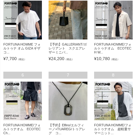
FORTUNA HOMME フォ
【予約】GALLERIANT/ガ
FORTUNA HOMME/フォ
ルトゥナ オム GIZA ギザ
レリアント スクエアレ
ルトゥナオム ECOTEC
コ...
ザーミニバ...
H W...
¥
7,700
¥
24,200
¥
10,780
（税込）
（税込）
（税込）
6
7
8
FORTUNA HOMME/フォ
【予約】Elfino/エルフィ
FORTUNA HOMME/フォ
ルトゥナオム ECOTEC
ーノ×TUAREG/トゥアレ
ルトゥナオム 超軽量サ
Ch...
グ コ...
マーニット...