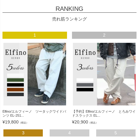
RANKING
売れ筋ランキング
1
2
Elfino/エルフィーノ ツータックワイドパ
【予約】Elfino/エルフィーノ とろみワイ
ンツ EL-251...
ドスラックス EL...
¥
19,800
¥
20,900
（税込）
（税込）
3
4
5