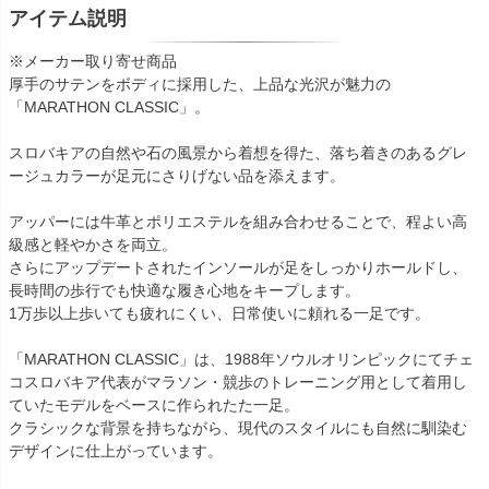
アイテム説明
※メーカー取り寄せ商品
厚手のサテンをボディに採用した、上品な光沢が魅力の
「MARATHON CLASSIC」。
スロバキアの自然や石の風景から着想を得た、落ち着きのあるグレ
ージュカラーが足元にさりげない品を添えます。
アッパーには牛革とポリエステルを組み合わせることで、程よい高
級感と軽やかさを両立。
さらにアップデートされたインソールが足をしっかりホールドし、
長時間の歩行でも快適な履き心地をキープします。
1万歩以上歩いても疲れにくい、日常使いに頼れる一足です。
「MARATHON CLASSIC」は、1988年ソウルオリンピックにてチェ
コスロバキア代表がマラソン・競歩のトレーニング用として着用し
ていたモデルをベースに作られたた一足。
クラシックな背景を持ちながら、現代のスタイルにも自然に馴染む
デザインに仕上がっています。